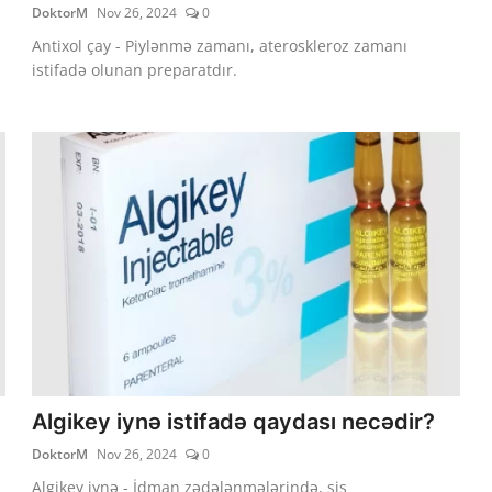
DoktorM
Nov 26, 2024
0
Antixol çay - Piylənmə zamanı, ateroskleroz zamanı
istifadə olunan preparatdır.
Algikey iynə istifadə qaydası necədir?
DoktorM
Nov 26, 2024
0
Algikey iynə - İdman zədələnmələrində, şiş