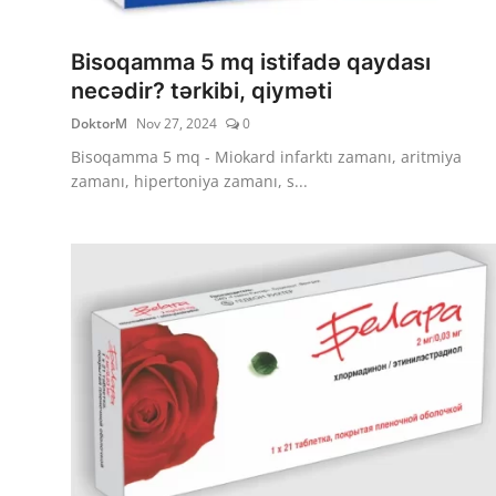
Sorğular
Klinikalar
Bisoqamma 5 mq istifadə qaydası
necədir? tərkibi, qiyməti
Həkimlər
DoktorM
Nov 27, 2024
0
Bisoqamma 5 mq - Miokard infarktı zamanı, aritmiya
AZ
zamanı, hipertoniya zamanı, s...