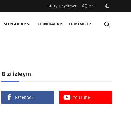
Giriş
/
Qeydiyyat
AZ
SORĞULAR
KLINIKALAR
HƏKIMLƏR
Bizi izləyin
Facebook
YouTube