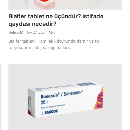
Bialfer tablet nə üçündür? istifadə
qaydası necədir?
DoktorM
Nov 27, 2024
0
Bialfer tablet - Hamiləlik dövründə dəmir və fol
turşusunun çatışmazlığı halları...