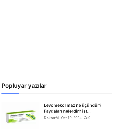
Popluyar yazılar
Levomekol maz nə üçündür?
Faydaları nələrdir? ist...
DoktorM
Oct 10, 2024
0