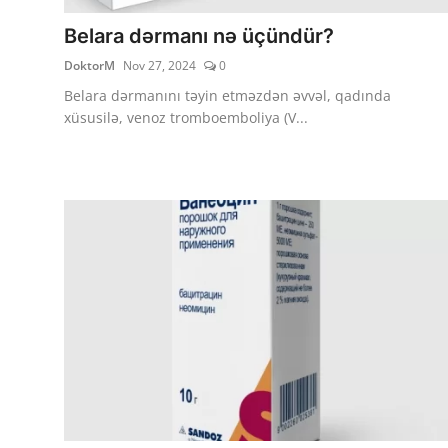
Belara dərmanı nə üçündür?
DoktorM
Nov 27, 2024
0
Belara dərmanını təyin etməzdən əvvəl, qadında
xüsusilə, venoz tromboemboliya (V...