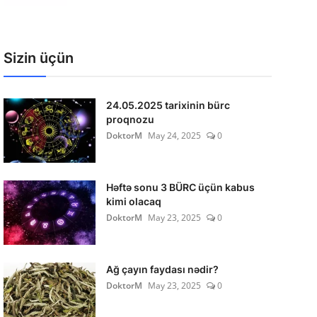
Sizin üçün
24.05.2025 tarixinin bürc
proqnozu
DoktorM
May 24, 2025
0
Həftə sonu 3 BÜRC üçün kabus
kimi olacaq
DoktorM
May 23, 2025
0
Ağ çayın faydası nədir?
DoktorM
May 23, 2025
0