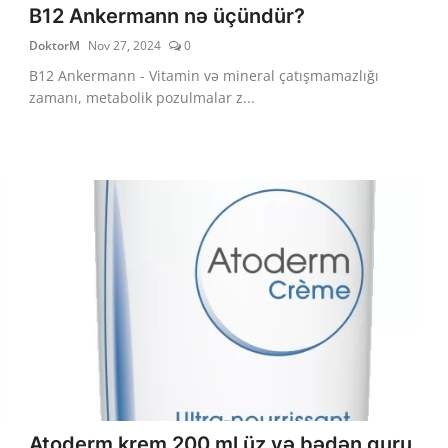
B12 Ankermann nə üçündür?
DoktorM
Nov 27, 2024
0
B12 Ankermann - Vitamin və mineral çatışmamazlığı
zamanı, metabolik pozulmalar z...
Atoderm krem 200 ml üz və bədən quru