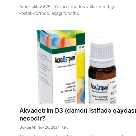
Amoksiklav 625 - Yuxarı tənəffüs yollarının digər
xəstəliklərində, aşağı tənəffü...
Akvadetrim D3 (damcı) istifadə qaydası
necədir?
DoktorM
Nov 26, 2024
0