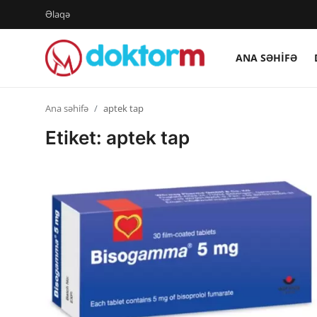
Əlaqə
ANA SƏHIFƏ
Giriş
Qeydiyyat
Ana səhifə
aptek tap
Ana səhifə
Etiket: aptek tap
Dərmanlar
Xəbərlər
Əlaqə
Platforma
Yazılar