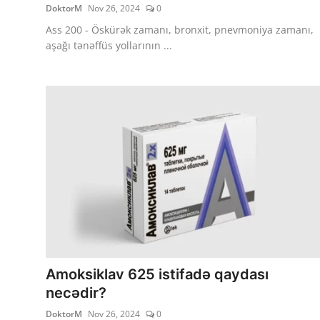
DoktorM
Nov 26, 2024
0
Ass 200 - Öskürək zamanı, bronxit, pnevmoniya zamanı,
aşağı tənəffüs yollarının ...
Amoksiklav 625 istifadə qaydası
necədir?
DoktorM
Nov 26, 2024
0