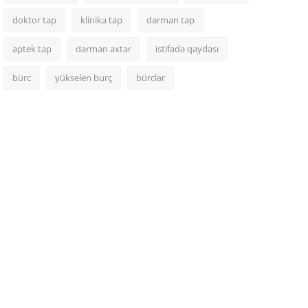
doktor tap
klinika tap
dərman tap
aptek tap
dərman axtar
istifadə qaydası
bürc
yükselen burç
bürclər