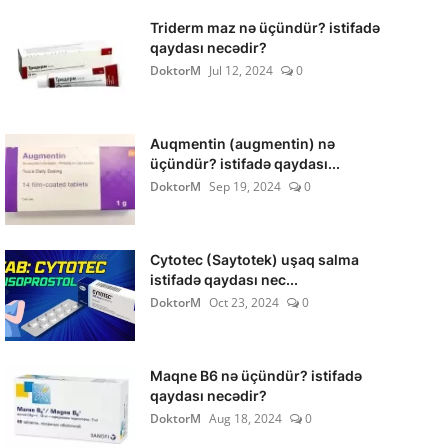
Triderm maz nə üçündür? istifadə
qaydası necədir?
DoktorM
Jul 12, 2024
0
Auqmentin (augmentin) nə
üçündür? istifadə qaydası...
DoktorM
Sep 19, 2024
0
Cytotec (Saytotek) uşaq salma
istifadə qaydası nec...
DoktorM
Oct 23, 2024
0
Maqne B6 nə üçündür? istifadə
qaydası necədir?
DoktorM
Aug 18, 2024
0