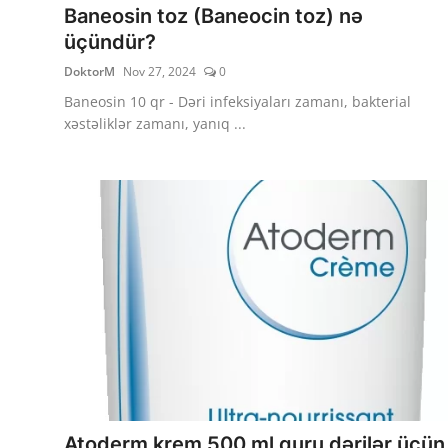
Baneosin toz (Baneocin toz) nə
üçündür?
DoktorM
Nov 27, 2024
0
Baneosin 10 qr - Dəri infeksiyaları zamanı, bakterial
xəstəliklər zamanı, yanıq ...
Atoderm krem 500 ml quru dərilər üçün