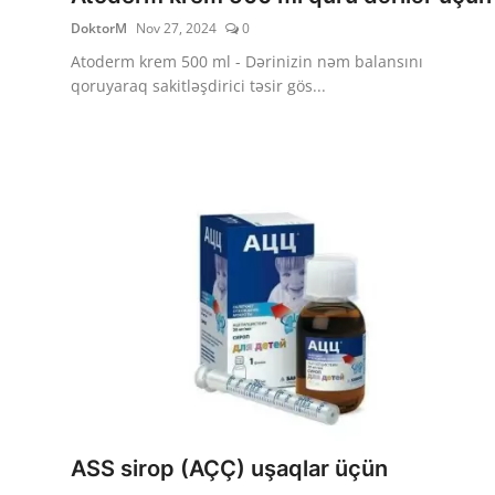
DoktorM
Nov 27, 2024
0
Atoderm krem 500 ml - Dərinizin nəm balansını
qoruyaraq sakitləşdirici təsir gös...
ASS sirop (AÇÇ) uşaqlar üçün