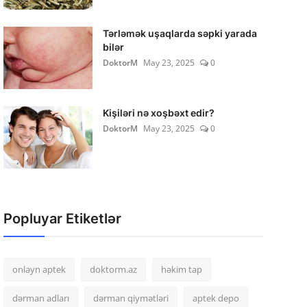
Tərləmək uşaqlarda səpki yarada
bilər
DoktorM
May 23, 2025
0
Kişiləri nə xoşbəxt edir?
DoktorM
May 23, 2025
0
Popluyar Etiketlər
onlayn aptek
doktorm.az
həkim tap
dərman adları
dərman qiymətləri
aptek depo