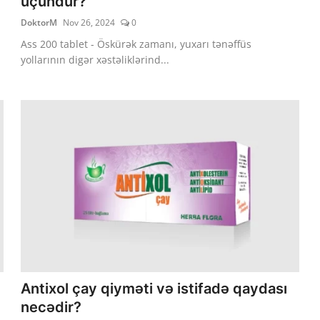
üçündür?
DoktorM
Nov 26, 2024
0
Ass 200 tablet - Öskürək zamanı, yuxarı tənəffüs
yollarının digər xəstəliklərind...
Antixol çay qiyməti və istifadə qaydası
necədir?