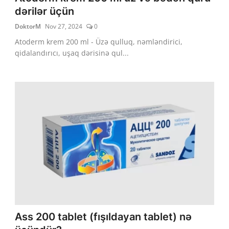
dərilər üçün
DoktorM
Nov 27, 2024
0
Atoderm krem 200 ml - Üzə qulluq, nəmləndirici,
qidalandırıcı, uşaq dərisinə qul...
Ass 200 tablet (fışıldayan tablet) nə