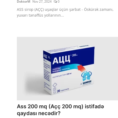
DoktorM
Nov 27, 2024
0
ASS sirop (AÇÇ) uşaqlar üçün şərbət - Öskürək zamanı,
yuxarı tənəffüs yollarının...
Ass 200 mq (Açç 200 mq) istifadə
qaydası necədir?