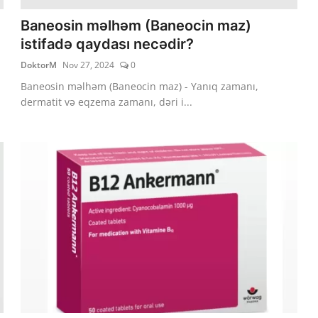
Baneosin məlhəm (Baneocin maz)
istifadə qaydası necədir?
DoktorM
Nov 27, 2024
0
Baneosin məlhəm (Baneocin maz) - Yanıq zamanı,
dermatit və eqzema zamanı, dəri i...