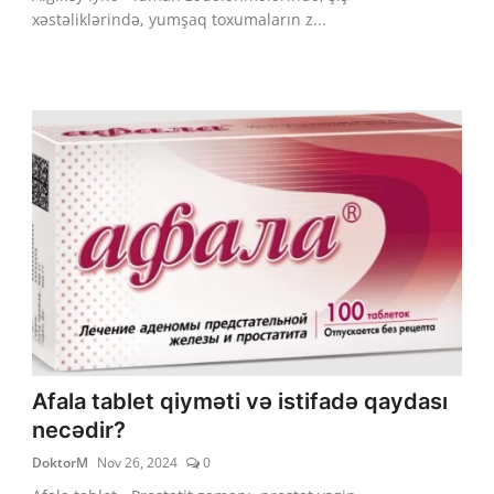
xəstəliklərində, yumşaq toxumaların z...
Afala tablet qiyməti və istifadə qaydası
necədir?
DoktorM
Nov 26, 2024
0