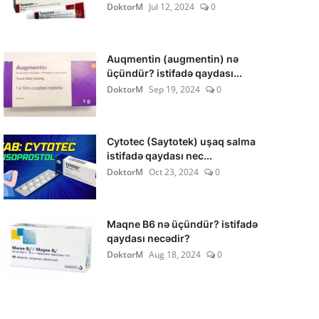
DoktorM
Jul 12, 2024
0
Auqmentin (augmentin) nə
üçündür? istifadə qaydası...
DoktorM
Sep 19, 2024
0
Cytotec (Saytotek) uşaq salma
istifadə qaydası nec...
DoktorM
Oct 23, 2024
0
Maqne B6 nə üçündür? istifadə
qaydası necədir?
DoktorM
Aug 18, 2024
0