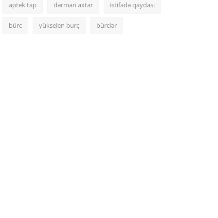
aptek tap
dərman axtar
istifadə qaydası
bürc
yükselen burç
bürclər