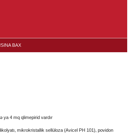
SINA BAX
ri
si
l təhlükəli mexanizmləri idarəetmə qabiliyyətinə
və ya 4 mq qlimepirid vardır
lumatlar
ikolyatı, mikrokristallik sellüloza (Avicel PH 101), povidon