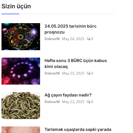
Sizin üçün
24.05.2025 tarixinin bürc
proqnozu
DoktorM
May 24, 2025
0
Həftə sonu 3 BÜRC üçün kabus
kimi olacaq
DoktorM
May 23, 2025
0
Ağ çayın faydası nədir?
DoktorM
May 23, 2025
0
Tərləmək uşaqlarda səpki yarada