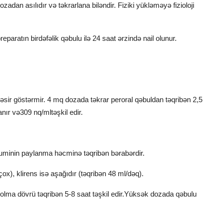
ozadan asılıdır və təkrarlana biləndir. Fiziki yükləməyə fizioloji
eparatın birdəfəlik qəbulu ilə 24 saat ərzində nail olunur.
sir göstərmir. 4 mq dozada təkrar peroral qəbuldan təqribən 2,5
ır və309 nq/mltəşkil edir.
buminin paylanma həcminə təqribən bərabərdir.
ox), klirens isə aşağıdır (təqribən 48 ml/dəq).
olma dövrü təqribən 5-8 saat təşkil edir.Yüksək dozada qəbulu