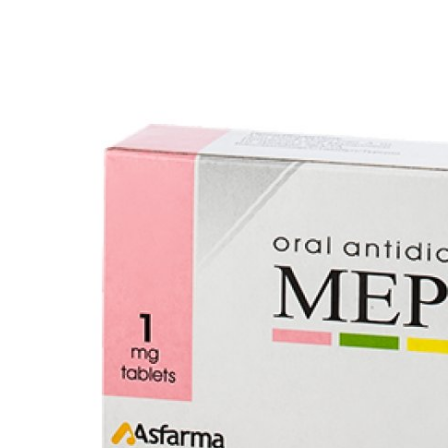
Sorğular
Klinikalar
Həkimlər
AZ