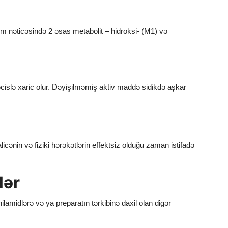
 nəticəsində 2 əsas metabolit – hidroksi- (M1) və
əcislə xaric olur. Dəyişilməmiş aktiv maddə sidikdə aşkar
alicənin və fiziki hərəkətlərin effektsiz olduğu zaman istifadə
lər
ilamidlərə və ya preparatın tərkibinə daxil olan digər