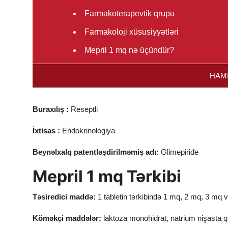
Farmakoterapevtik qrupu
Farmakoloji xüsusiyyətləri
Mepril 1 mq nə üçündür?
İstifadəsinə göstərişlər
HAMI
Mepril 1 mq Əks göstərişlər
Xüsusi göstərişlər
Buraxılış :
Reseptli
Digər dərman vasitələri ilə qarşılıqlı təsi
İxtisas :
Endokrinologiya
Hamiləlik və laktasiya dövründə istifadə
Beynəlxalq patentləşdirilməmiş adı:
Glimepiride
Nəqliyyat vasitələrini və digər potensia
Mepril 1 mq Tərkibi
təsiri
Mepril 1 mq İstifadə qaydası və dozası
Təsiredici maddə:
1 tabletin tərkibində 1 mq, 2 mq, 3 mq 
Xüsusi xəstələr qruplarına aid əlavə mə
Köməkçi maddələr:
laktoza monohidrat, natrium nişasta ql