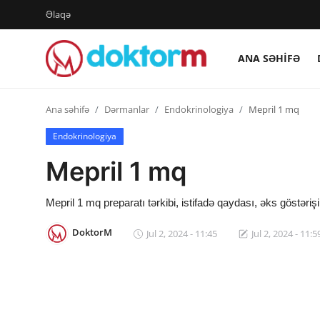
Əlaqə
ANA SƏHIFƏ
Giriş
Qeydiyyat
Ana səhifə
Dərmanlar
Endokrinologiya
Mepril 1 mq
Ana səhifə
Endokrinologiya
Mepril 1 mq
Dərmanlar
Xəbərlər
Mepril 1 mq preparatı tərkibi, istifadə qaydası, əks göstəri
Əlaqə
DoktorM
Jul 2, 2024 - 11:45
Jul 2, 2024 - 11:5
Platforma
Yazılar