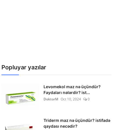
Popluyar yazılar
Levomekol maz nə üçündür?
Faydaları nələrdir? ist...
DoktorM
Oct 10, 2024
0
Triderm maz nə üçündür? istifadə
qaydası necədir?