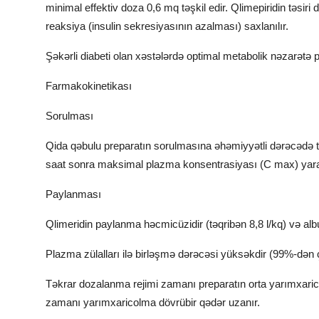
minimal effektiv doza 0,6 mq təşkil edir. Qlimepiridin təsiri d
reaksiya (insulin sekresiyasının azalması) saxlanılır.
Şəkərli diabeti olan xəstələrdə optimal metabolik nəzarətə pr
Farmakokinetikası
Sorulması
Qida qəbulu preparatın sorulmasına əhəmiyyətli dərəcədə tə
saat sonra maksimal plazma konsentrasiyası (C max) yaran
Paylanması
Qlimeridin paylanma həcmicüzidir (təqribən 8,8 l/kq) və al
Plazma zülalları ilə birləşmə dərəcəsi yüksəkdir (99%-dən ç
Təkrar dozalanma rejimi zamanı preparatın orta yarımxaric
zamanı yarımxaricolma dövrübir qədər uzanır.