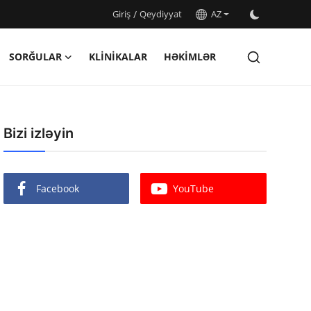
Giriş
/
Qeydiyyat
AZ
SORĞULAR
KLINIKALAR
HƏKIMLƏR
Bizi izləyin
Facebook
YouTube