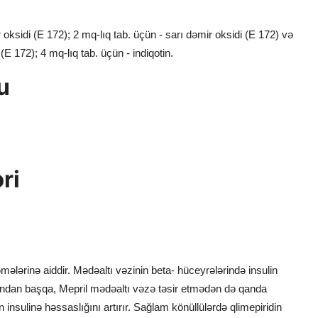
oksidi (E 172); 2 mq-lıq tab. üçün - sarı dəmir oksidi (E 172) və
(E 172); 4 mq-lıq tab. üçün - indiqotin.
u
əri
əmələrinə aiddir. Mədəaltı vəzinin beta- hüceyrələrində insulin
 Bundan başqa, Mepril mədəaltı vəzə təsir etmədən də qanda
 insulinə həssaslığını artırır. Sağlam könüllülərdə qlimepiridin