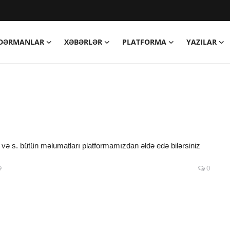
DƏRMANLAR
XƏBƏRLƏR
PLATFORMA
YAZILAR
şi və s. bütün məlumatları platformamızdan əldə edə bilərsiniz
9
0