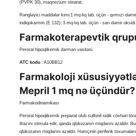
Əlavə təsirləri
(PVPK 30), maqnezium stearat.
Doza həddinin aşılması
Rəngləyici maddələr kimi:1 mq-lıq tab. üçün - qırmızı dəmir 
indiqokarmin (E 132); 3 mq-lıq tab. üçün - sarı dəmir oksidi 
Buraxılış forması
Farmakoterapevtik qrup
Saxlanma şəraiti
Yararlılıq müddəti
Peroral hipoqlikemik dərman vasitəsi.
Aptekdən buraxılma şərti
ATC kodu
: A10BB12
İstehsalçı
Farmakoloji xüsusiyyətl
Mepril 1 mq nə üçündür?
Farmakodinamikası
Peroral hipoqlikemik preparat olub sulfonil sidik cövhəri tör
ifrazını stimulə edir, qanda qlükozanın miqdarını azaldır.
qlükozanın miqdarını azaldır. Həmçinin periferik toxumaların