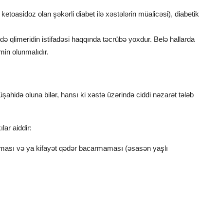
 ketoasidoz olan şəkərli diabet ilə xəstələrin müalicəsi), diabetik
də qlimeridin istifadəsi haqqında təcrübə yoxdur. Belə hallarda
min olunmalıdır.
üşahidə oluna bilər, hansı ki xəstə üzərində ciddi nəzarət tələb
ar aiddir:
maması və ya kifayət qədər bacarmaması (əsasən yaşlı