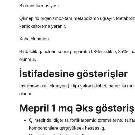
Biotransformasiyası
Qlimepirid orqanizmdə tam metabolizmə uğrayır. Metabolizm
karboksitörəmə yaranır.
Xaric olunması
Birdəfəlik qəbuldan sonra preparatın 58%-i sidiklə, 35%-i n
olunmur.
İstifadəsinə göstərişlər
İnsulindən asılı olmayan (II tip) şəkərli diabet, pəhriz ilə mü
olunur.
Mepril 1 mq Əks göstəriş
Qlimepiridə, digər sulfonilkarbamid törəmələrinə, sulfan
komponentlərə qarşıyüksək həssaslıq.