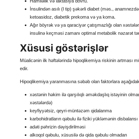
Hamiləlik və laktasiya dövrü.
İnsulindən asılı (I tip) şəkərli diabet (məs., anamnezdə
ketoasidoz, diabetik prekoma və ya koma.
Ağır böyrək və ya qaraciyər çatışmazlığı olan xəstələr
insulinə keçməsi zamanı optimal metabolik nəzarət tə
Xüsusi göstərişlər
Müalicənin ilk həftələrində hipoqlikemiya riskinin artması m
edir.
Hipoqlikemiya yaranmasına səbəb olan faktorlara aşağıdakıl
xəstənin həkim ilə qarşılıqlı əməkdaşlıq istəyinin ol
xəstələrdə)
keyfiyyətsiz, qeyri-müntəzəm qidalanma
karbohidratların qəbulu ilə fiziki yükləmənin disbalansı
adəti pəhrizin dəyişdirilməsi
alkoqol qəbulu, xüsusilə də qida qəbulu olmadan