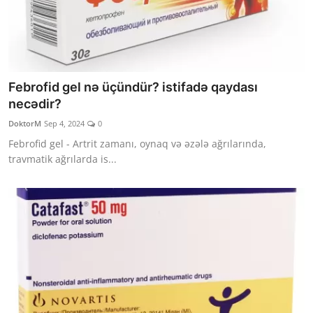
Febrofid gel nə üçündür? istifadə qaydası
necədir?
DoktorM
Sep 4, 2024
0
Febrofid gel - Artrit zamanı, oynaq və əzələ ağrılarında,
travmatik ağrılarda is...