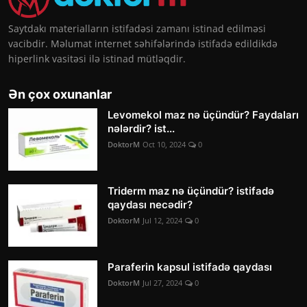
Saytdakı materialların istifadəsi zamanı istinad edilməsi
vacibdir. Məlumat internet səhifələrində istifadə edildikdə
hiperlink vasitəsi ilə istinad mütləqdir.
Ən çox oxunanlar
Levomekol maz nə üçündür? Faydaları
nələrdir? ist...
DoktorM
Oct 10, 2024
0
Triderm maz nə üçündür? istifadə
qaydası necədir?
DoktorM
Jul 12, 2024
0
Paraferin kapsul istifadə qaydası
DoktorM
Jul 27, 2024
0