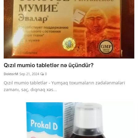
Qızıl mumio tabletlər nə üçündür?
DoktorM
Sep 21, 2024
0
Qızıl mumio tabletlər - Yumşaq toxumaların zədələnmələri
zamanı, saç, dıqnaq xəs...