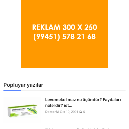
Popluyar yazılar
Levomekol maz nə üçündür? Faydaları
nələrdir? ist...
DoktorM
Oct 10, 2024
0