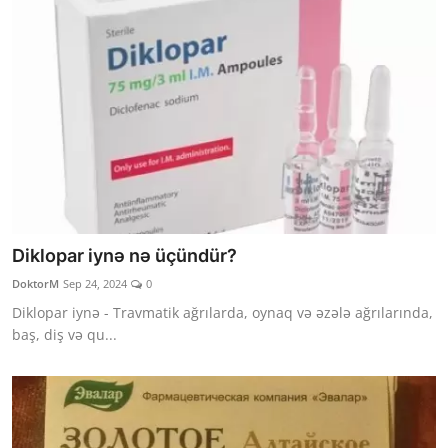
Diklopar iynə nə üçündür?
DoktorM
Sep 24, 2024
0
Diklopar iynə - Travmatik ağrılarda, oynaq və əzələ ağrılarında,
baş, diş və qu...