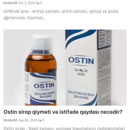
DoktorM
Oct 3, 2024
0
Orfenak iynə - Artroz zamanı, artrit zamanı, oynaq və əzələ
ağrılarında, travmat...
Ostin sirop qiyməti və istifadə qaydası necədir?
DoktorM
Sep 28, 2024
0
Ostin sirop - Raxit zamanı, yumşaq toxumaların zədələnmələri