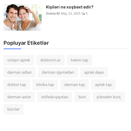
Kişiləri nə xoşbəxt edir?
DoktorM
May 23, 2025
0
Popluyar Etiketlər
onlayn aptek
doktorm.az
həkim tap
dərman adları
dərman qiymətləri
aptek depo
doktor tap
klinika tap
dərman tap
aptek tap
dərman axtar
istifadə qaydası
bürc
yükselen burç
bürclər