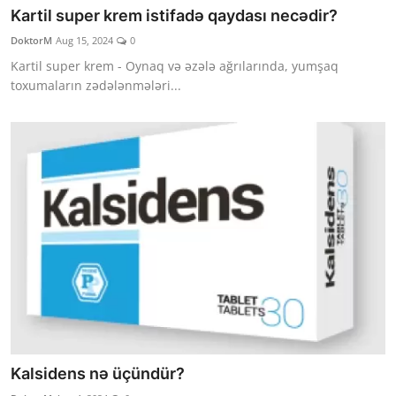
Kartil super krem istifadə qaydası necədir?
DoktorM
Aug 15, 2024
0
Kartil super krem - Oynaq və əzələ ağrılarında, yumşaq
toxumaların zədələnmələri...
Kalsidens nə üçündür?