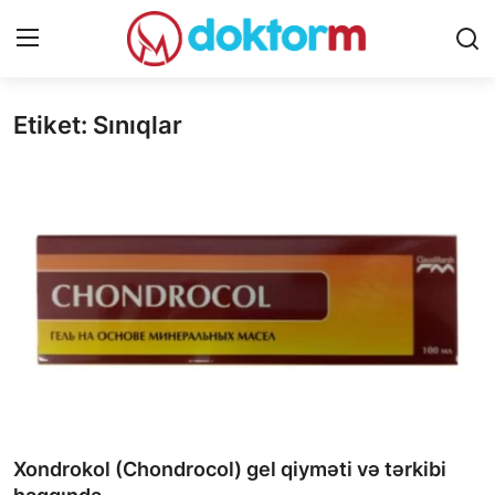
Etiket: Sınıqlar
Giriş
Qeydiyyat
Ana səhifə
Dərmanlar
Xəbərlər
Əlaqə
Platforma
Yazılar
Xondrokol (Chondrocol) gel qiyməti və tərkibi
Sorğular