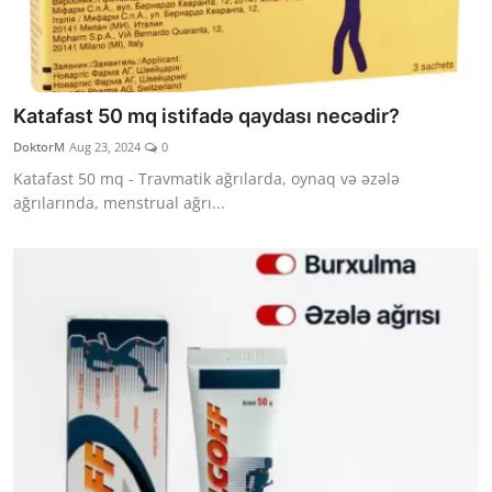
Katafast 50 mq istifadə qaydası necədir?
DoktorM
Aug 23, 2024
0
Katafast 50 mq - Travmatik ağrılarda, oynaq və əzələ
ağrılarında, menstrual ağrı...