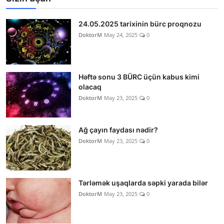
24.05.2025 tarixinin bürc proqnozu
DoktorM
May 24, 2025
0
Həftə sonu 3 BÜRC üçün kabus kimi
olacaq
DoktorM
May 23, 2025
0
Ağ çayın faydası nədir?
DoktorM
May 23, 2025
0
Tərləmək uşaqlarda səpki yarada bilər
DoktorM
May 23, 2025
0