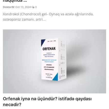
haqqında ...
Klinikalar
DoktorM
Oct 13, 2024
0
Xondrokol (Chondrocol) gel- Oynaq və əzələ ağrılarında,
Həkimlər
osteoporoz zamanı, artri...
AZ
Orfenak iynə nə üçündür? istifadə qaydası
necədir?