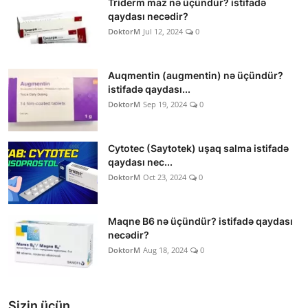
Triderm maz nə üçündür? istifadə
qaydası necədir?
DoktorM
Jul 12, 2024
0
Auqmentin (augmentin) nə üçündür?
istifadə qaydası...
DoktorM
Sep 19, 2024
0
Cytotec (Saytotek) uşaq salma istifadə
qaydası nec...
DoktorM
Oct 23, 2024
0
Maqne B6 nə üçündür? istifadə qaydası
necədir?
DoktorM
Aug 18, 2024
0
Sizin üçün