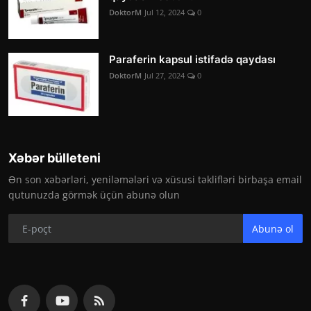
DoktorM
Jul 12, 2024
0
Paraferin kapsul istifadə qaydası
DoktorM
Jul 27, 2024
0
Xəbər bülleteni
Ən son xəbərləri, yeniləmələri və xüsusi təklifləri birbaşa email
qutunuzda görmək üçün abunə olun
Abunə ol