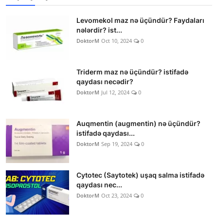
Levomekol maz nə üçündür? Faydaları
nələrdir? ist...
DoktorM
Oct 10, 2024
0
Triderm maz nə üçündür? istifadə
qaydası necədir?
DoktorM
Jul 12, 2024
0
Auqmentin (augmentin) nə üçündür?
istifadə qaydası...
DoktorM
Sep 19, 2024
0
Cytotec (Saytotek) uşaq salma istifadə
qaydası nec...
DoktorM
Oct 23, 2024
0