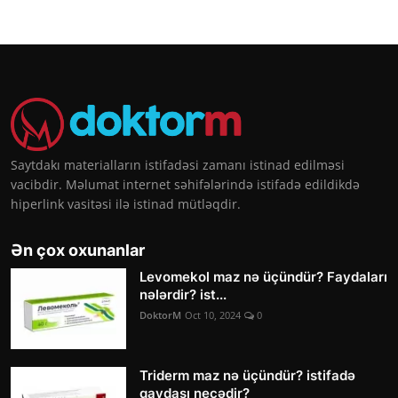
Saytdakı materialların istifadəsi zamanı istinad edilməsi
vacibdir. Məlumat internet səhifələrində istifadə edildikdə
hiperlink vasitəsi ilə istinad mütləqdir.
Ən çox oxunanlar
Levomekol maz nə üçündür? Faydaları
nələrdir? ist...
DoktorM
Oct 10, 2024
0
Triderm maz nə üçündür? istifadə
qaydası necədir?