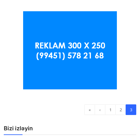
«
‹
1
2
3
Bizi izləyin