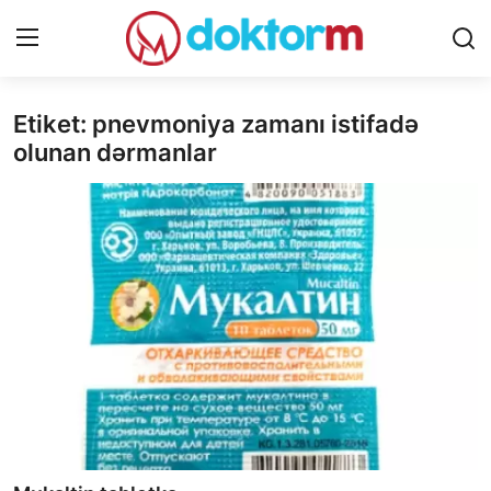
Etiket: pnevmoniya zamanı istifadə
Giriş
Qeydiyyat
olunan dərmanlar
Ana səhifə
Dərmanlar
Xəbərlər
Əlaqə
Platforma
Yazılar
Sorğular