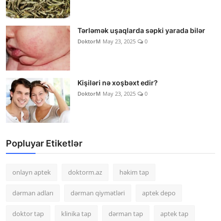
Tərləmək uşaqlarda səpki yarada bilər
DoktorM
May 23, 2025
0
Kişiləri nə xoşbəxt edir?
DoktorM
May 23, 2025
0
Popluyar Etiketlər
onlayn aptek
doktorm.az
həkim tap
dərman adları
dərman qiymətləri
aptek depo
doktor tap
klinika tap
dərman tap
aptek tap