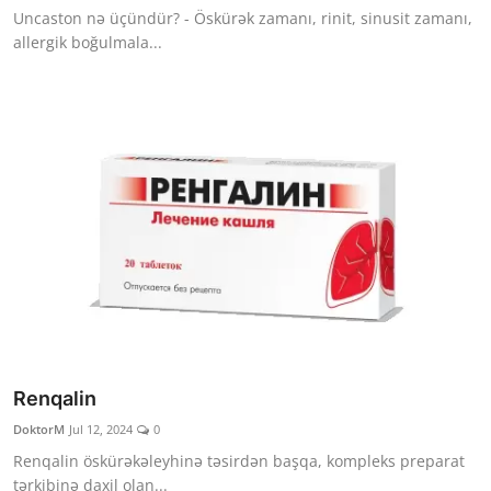
Uncaston nə üçündür? - Öskürək zamanı, rinit, sinusit zamanı,
allergik boğulmala...
Renqalin
DoktorM
Jul 12, 2024
0
Renqalin öskürəkəleyhinə təsirdən başqa, kompleks preparat
tərkibinə daxil olan...