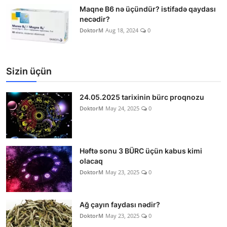
Maqne B6 nə üçündür? istifadə qaydası
necədir?
DoktorM
Aug 18, 2024
0
Sizin üçün
24.05.2025 tarixinin bürc proqnozu
DoktorM
May 24, 2025
0
Həftə sonu 3 BÜRC üçün kabus kimi
olacaq
DoktorM
May 23, 2025
0
Ağ çayın faydası nədir?
DoktorM
May 23, 2025
0