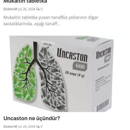
Mukaltin tabletka
Klinikalar
DoktorM
Jul 26, 2024
0
Mukaltin tabletka yuxarı tənəffüs yollarının digər
Həkimlər
xəstəliklərində, aşağı tənəff...
AZ
Uncaston nə üçündür?
DoktorM
Jul 24, 2024
0