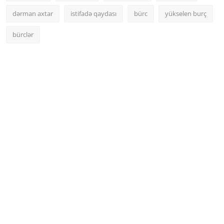
dərman axtar
istifadə qaydası
bürc
yükselen burç
bürclər