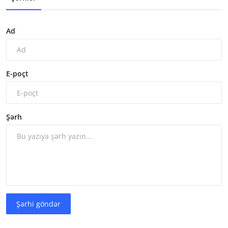
Ad
E-poçt
Şərh
Şərhi göndər