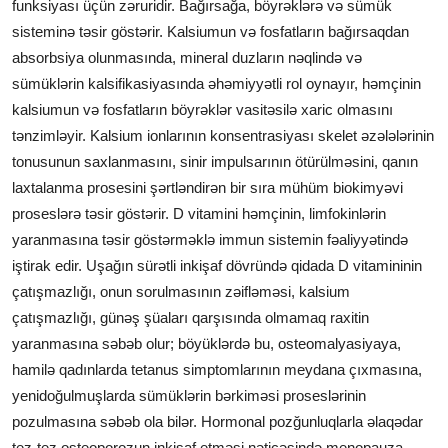
funksiyası üçün zəruridir. Bağırsağa, böyrəklərə və sümük
sisteminə təsir göstərir. Kalsiumun və fosfatların bağırsaqdan
absorbsiya olunmasında, mineral duzların nəqlində və
sümüklərin kalsifikasiyasında əhəmiyyətli rol oynayır, həmçinin
kalsiumun və fosfatların böyrəklər vasitəsilə xaric olmasını
tənzimləyir. Kalsium ionlarının konsentrasiyası skelet əzələlərinin
tonusunun saxlanmasını, sinir impulsarının ötürülməsini, qanın
laxtalanma prosesini şərtləndirən bir sıra mühüm biokimyəvi
proseslərə təsir göstərir. D vitamini həmçinin, limfokinlərin
yaranmasına təsir göstərməklə immun sistemin fəaliyyətində
iştirak edir. Uşağın sürətli inkişaf dövründə qidada D vitamininin
çatışmazlığı, onun sorulmasının zəifləməsi, kalsium
çatışmazlığı, günəş şüaları qarşısında olmamaq raxitin
yaranmasına səbəb olur; böyüklərdə bu, osteomalyasiyaya,
hamilə qadınlarda tetanus simptomlarının meydana çıxmasına,
yenidoğulmuşlarda sümüklərin bərkiməsi proseslərinin
pozulmasına səbəb ola bilər. Hormonal pozğunluqlarla əlaqədar
tez-tez osteoporozun inkişaf etməsi nəticəsində menopauza