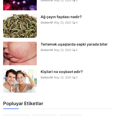
DoktorM
May 23, 2025
0
Ağ çayın faydası nədir?
DoktorM
May 23, 2025
0
Tərləmək uşaqlarda səpki yarada bilər
DoktorM
May 23, 2025
0
Kişiləri nə xoşbəxt edir?
DoktorM
May 23, 2025
0
Popluyar Etiketlər