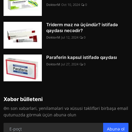
DoktorM
Oct 10, 2024
0
Triderm maz nə üçündür? istifadə
qaydası necədir?
DoktorM
Jul 12, 2024
0
Paraferin kapsul istifadə qaydası
DoktorM
Jul 27, 2024
0
Xəbər bülleteni
Ən son xəbərləri, yeniləmələri və xüsusi təklifləri birbaşa email
qutunuzda görmək üçün abunə olun
Abunə ol