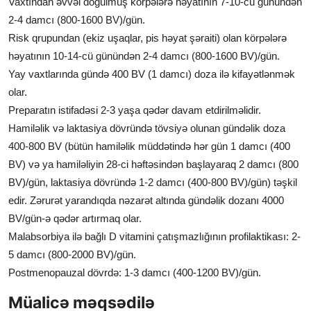
Vaxtından əvvəl doğulmuş körpələrə həyatının 7-10-cü günündən
2-4 damcı (800-1600 BV)/gün.
Risk qrupundan (ekiz uşaqlar, pis həyat şəraiti) olan körpələrə
həyatının 10-14-cü günündən 2-4 damcı (800-1600 BV)/gün.
Yay vaxtlarında gündə 400 BV (1 damcı) doza ilə kifayətlənmək
olar.
Preparatın istifadəsi 2-3 yaşa qədər davam etdirilməlidir.
Hamiləlik və laktasiya dövründə tövsiyə olunan gündəlik doza
400-800 BV (bütün hamiləlik müddətində hər gün 1 damcı (400
BV) və ya hamiləliyin 28-ci həftəsindən başlayaraq 2 damcı (800
BV)/gün, laktasiya dövründə 1-2 damcı (400-800 BV)/gün) təşkil
edir. Zərurət yarandıqda nəzarət altında gündəlik dozanı 4000
BV/gün-ə qədər artırmaq olar.
Malabsorbiya ilə bağlı D vitamini çatışmazlığının profilaktikası: 2-
5 damcı (800-2000 BV)/gün.
Postmenopauzal dövrdə: 1-3 damcı (400-1200 BV)/gün.
Müalicə məqsədilə