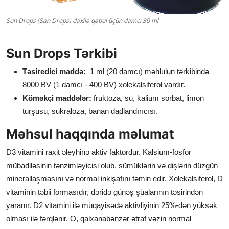
Sun Drops (San Drops) daxilə qəbul üçün damcı 30 ml
Sun Drops Tərkibi
Təsiredici maddə:
1 ml (20 damcı) məhlulun tərkibində
8000 BV (1 damcı - 400 BV) xolekalsiferol vardır.
Köməkçi maddələr:
fruktoza, su, kalium sorbat, limon
turşusu, sukraloza, banan dadlandırıcısı.
Məhsul haqqında məlumat
D3 vitamini raxit əleyhinə aktiv faktordur. Kalsium-fosfor
mübadiləsinin tənzimləyicisi olub, sümüklərin və dişlərin düzgün
minerallaşmasını və normal inkişafını təmin edir. Xolekalsiferol, D
vitaminin təbii formasıdır, dəridə günəş şüalarının təsirindən
yaranır. D2 vitamini ilə müqayisədə aktivliyinin 25%-dən yüksək
olması ilə fərqlənir. O, qalxanabənzər ətraf vəzin normal