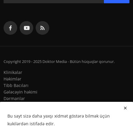
Copyright 2019 - 2025 Doktor Media - Bütün hüquqlar qorunur.
Klinikalar
Həkimlər
Tibb Bacıları
Gələcəyin həkimi
Dərmanlar
Qaydalar & Şərtlər
Bu sayt sizə daha yaxşı xidmət göstərə bilmək üçün
kukilərdən istifadə edir.