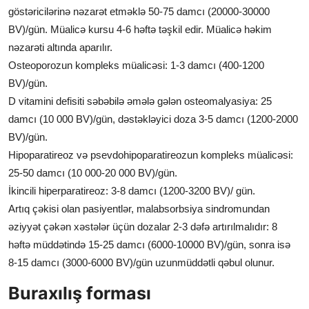
göstəricilərinə nəzarət etməklə 50-75 damcı (20000-30000
BV)/gün. Müalicə kursu 4-6 həftə təşkil edir. Müalicə həkim
nəzarəti altında aparılır.
Osteoporozun kompleks müalicəsi:
1-3 damcı (400-1200
BV)/gün.
D vitamini defisiti səbəbilə əmələ gələn osteomalyasiya: 25
damcı (10 000 BV)/gün, dəstəkləyici doza 3-5 damcı (1200-2000
BV)/gün.
Hipoparatireoz və psevdohipoparatireozun kompleks müalicəsi:
25-50 damcı (10 000-20 000 BV)/gün.
İkincili hiperparatireoz: 3-8 damcı (1200-3200 BV)/ gün.
Artıq çəkisi olan pasiyentlər, malabsorbsiya sindromundan
əziyyət çəkən xəstələr üçün dozalar 2-3 dəfə artırılmalıdır: 8
həftə müddətində 15-25 damcı (6000-10000 BV)/gün, sonra isə
8-15 damcı (3000-6000 BV)/gün uzunmüddətli qəbul olunur.
Buraxılış forması