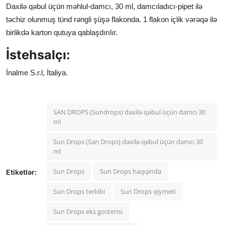
Daxilə qəbul üçün məhlul-damcı, 30 ml, damcıladıcı-pipet ilə
təchiz olunmuş tünd rəngli şüşə flakonda. 1 flakon içlik vərəqə ilə
birlikdə karton qutuya qablaşdırılır.
İstehsalçı:
İnalme S.r.l, İtaliya.
SAN DROPS (Sundrops) daxilə qəbul üçün damcı 30
ml
Sun Drops (San Drops) daxilə qəbul üçün damcı 30
ml
Sun Drops
Sun Drops haqqinda
Etiketlər:
Sun Drops terkibi
Sun Drops qiymeti
Sun Drops eks gosterisi