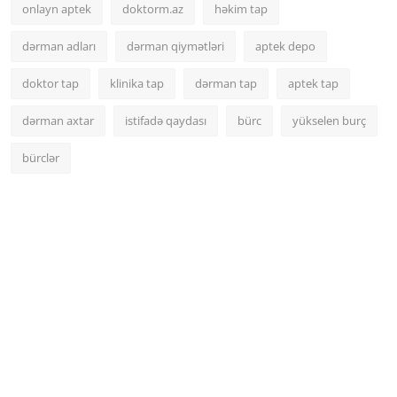
onlayn aptek
doktorm.az
həkim tap
dərman adları
dərman qiymətləri
aptek depo
doktor tap
klinika tap
dərman tap
aptek tap
dərman axtar
istifadə qaydası
bürc
yükselen burç
bürclər