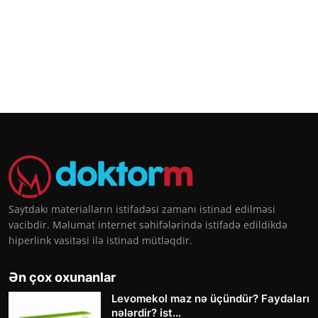
Saytdakı materialların istifadəsi zamanı istinad edilməsi
vacibdir. Məlumat internet səhifələrində istifadə edildikdə
hiperlink vasitəsi ilə istinad mütləqdir.
Ən çox oxunanlar
Levomekol maz nə üçündür? Faydaları
nələrdir? ist...