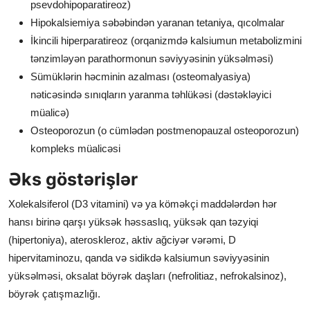
psevdohipoparatireoz)
Hipokalsiemiya səbəbindən yaranan tetaniya, qıcolmalar
İkincili hiperparatireoz (orqanizmdə kalsiumun metabolizmini
tənzimləyən parathormonun səviyyəsinin yüksəlməsi)
Sümüklərin həcminin azalması (osteomalyasiya)
nəticəsində sınıqların yaranma təhlükəsi (dəstəkləyici
müalicə)
Osteoporozun (o cümlədən postmenopauzal osteoporozun)
kompleks müalicəsi
Əks göstərişlər
Xolekalsiferol (D3 vitamini) və ya köməkçi maddələrdən hər
hansı birinə qarşı yüksək həssaslıq, yüksək qan təzyiqi
(hipertoniya), ateroskleroz, aktiv ağciyər vərəmi, D
hipervitaminozu, qanda və sidikdə kalsiumun səviyyəsinin
yüksəlməsi, oksalat böyrək daşları (nefrolitiaz, nefrokalsinoz),
böyrək çatışmazlığı.