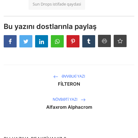
Sun Drops istifade qaydasi
Bu yazını dostlarınla paylaş
ƏVVƏLKI YAZI
FİLTERON
NÖVBƏTI YAZI
Alfaxrom Alphacrom
saytların hazırlanması