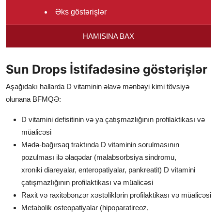
Əks göstərişlər
Sun Drops İstifadə qaydası və
HAMISINA BAX
dozası
Müalicə məqsədilə
Sun Drops İstifadəsinə göstərişlər
Buraxılış forması
Aşağıdakı hallarda D vitaminin əlavə mənbəyi kimi tövsiyə
İstehsalçı:
olunana BFMQƏ:
D vitamini defisitinin və ya çatışmazlığının profilaktikası və
müalicəsi
Mədə-bağırsaq traktında D vitaminin sorulmasının
pozulması ilə əlaqədar (malabsorbsiya sindromu,
xroniki diareyalar, enteropatiyalar, pankreatit) D vitamini
çatışmazlığının profilaktikası və müalicəsi
Raxit və raxitəbənzər xəstəliklərin profilaktikası və müalicəsi
Metabolik osteopatiyalar (hipoparatireoz,