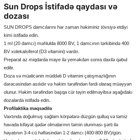
Sun Drops İstifadə qaydası və
dozası
SUN DROPS damcılarını hər zaman həkiminiz tövsiyə etdiyi
kimi istifadə edin.
1 ml (20 damcı) məhlulda 8000 BV, 1 damcının tərkibində 400
BV xolekalsiferol (D3 vitamini) vardır.
Preparat az miqdarda maye ilə
yemək
dən sonra daxilə qəbul
edilir.
Doza və müalicənin müddəti D vitamini çatışmazlığının
dərəcəsindən asılıdır və həkim tərəfindən fərdi olaraq müəyyən
olunur. Həkim tərəfindən başqa cür təyin edilməyibsə aşağıdakı
dozalarda istifadə edin.
Profilaktika məqsədilə
Vaxtında doğulmuş sağlam körpələrə düzgün qulluq və təmiz
havada kifayət qədər olmalarının təmin olunması şərti ilə
həyatının 3-4-cü həftəsindən 1-2 damcı (400-800 BV)/gün.