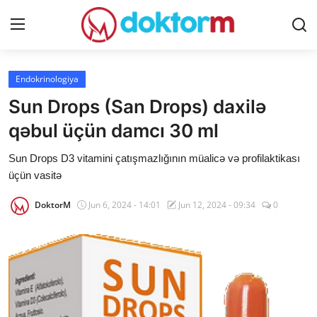
Giriş
Qeydiyyat
Endokrinologiya
Sun Drops (San Drops) daxilə
Ana səhifə
qəbul üçün damcı 30 ml
Dərmanlar
Sun Drops D3 vitamini çatışmazlığının müalicə və profilaktikası
üçün vasitə
Xəbərlər
DoktorM
Jun 6, 2024 - 14:01
Jun 12, 2024 - 09:34
0
Əlaqə
Platforma
Yazılar
Sorğular