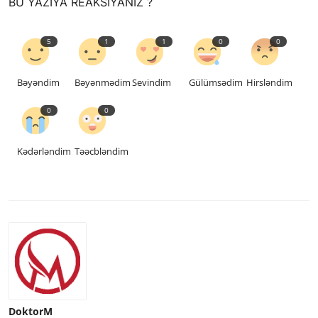
BU YAZIYA REAKSIYANIZ ?
5
1
1
0
0
Bəyəndim
Bəyənmədim
Sevindim
Gülümsədim
Hirsləndim
0
0
Kədərləndim
Təəcbləndim
DoktorM