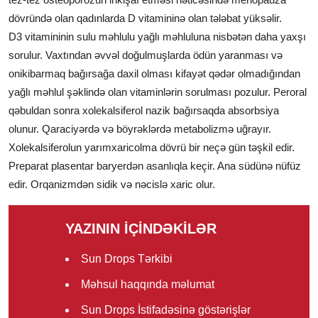
dövründə olan qadınlarda D vitamininə olan tələbat yüksəlir.
D3 vitamininin sulu məhlulu yağlı məhluluna nisbətən daha yaxşı
sorulur. Vaxtından əvvəl doğulmuşlarda ödün yaranması və
onikibarmaq bağırsağa daxil olması kifayət qədər olmadığından
yağlı məhlul şəklində olan vitaminlərin sorulması pozulur. Peroral
qəbuldan sonra xolekalsiferol nazik bağırsaqda absorbsiya
olunur. Qaraciyərdə və böyrəklərdə metabolizmə uğrayır.
Xolekalsiferolun yarımxaricolma dövrü bir neçə gün təşkil edir.
Preparat plasentar baryerdən asanlıqla keçir. Ana südünə nüfüz
edir. Orqanizmdən sidik və nəcislə xaric olur.
YAZININ İÇİNDƏKİLƏR
Sun Drops Tərkibi
Məhsul haqqında məlumat
Sun Drops İstifadəsinə göstərişlər