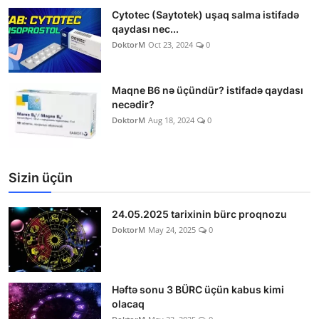
Cytotec (Saytotek) uşaq salma istifadə
qaydası nec...
DoktorM
Oct 23, 2024
0
Maqne B6 nə üçündür? istifadə qaydası
necədir?
DoktorM
Aug 18, 2024
0
Sizin üçün
24.05.2025 tarixinin bürc proqnozu
DoktorM
May 24, 2025
0
Həftə sonu 3 BÜRC üçün kabus kimi
olacaq