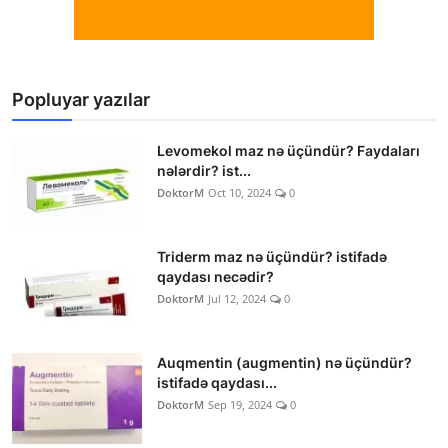
Popluyar yazılar
Levomekol maz nə üçündür? Faydaları
nələrdir? ist...
DoktorM
Oct 10, 2024
0
Triderm maz nə üçündür? istifadə
qaydası necədir?
DoktorM
Jul 12, 2024
0
Auqmentin (augmentin) nə üçündür?
istifadə qaydası...
DoktorM
Sep 19, 2024
0