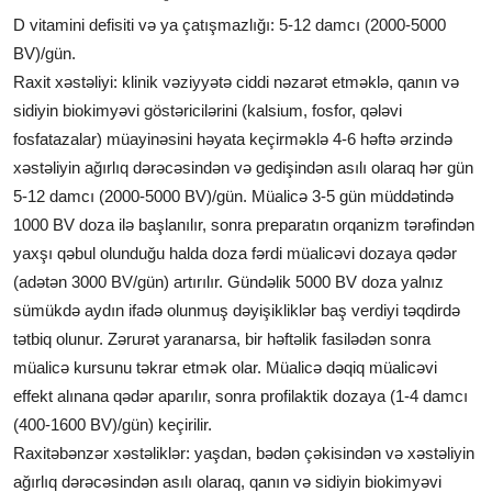
D vitamini defisiti və ya çatışmazlığı: 5-12 damcı (2000-5000
BV)/gün.
Raxit xəstəliyi:
klinik vəziyyətə ciddi nəzarət etməklə, qanın və
sidiyin biokimyəvi göstəricilərini (kalsium, fosfor, qələvi
fosfatazalar) müayinəsini həyata keçirməklə 4-6 həftə ərzində
xəstəliyin ağırlıq dərəcəsindən və gedişindən asılı olaraq hər gün
5-12 damcı (2000-5000 BV)/gün. Müalicə 3-5 gün müddətində
1000 BV doza ilə başlanılır, sonra preparatın orqanizm tərəfindən
yaxşı qəbul olunduğu halda doza fərdi müalicəvi dozaya qədər
(adətən 3000 BV/gün) artırılır. Gündəlik 5000 BV doza yalnız
sümükdə aydın ifadə olunmuş dəyişikliklər baş verdiyi təqdirdə
tətbiq olunur. Zərurət yaranarsa, bir həftəlik fasilədən sonra
müalicə kursunu təkrar etmək olar. Müalicə dəqiq müalicəvi
effekt alınana qədər aparılır, sonra profilaktik dozaya (1-4 damcı
(400-1600 BV)/gün) keçirilir.
Raxitəbənzər xəstəliklər:
yaşdan, bədən çəkisindən və xəstəliyin
ağırlıq dərəcəsindən asılı olaraq, qanın və sidiyin biokimyəvi