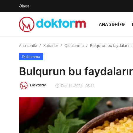
Əlaqə
ANA SƏHIFƏ
Giriş
Qeydiyyat
Ana səhifə
Xəbərlər
Qidalanma
Bulqurun bu faydalarını b
Ana səhifə
Qidalanma
Bulqurun bu faydalarını
Dərmanlar
Xəbərlər
DoktorM
Dec 14, 2024 - 08:11
Əlaqə
Platforma
Yazılar