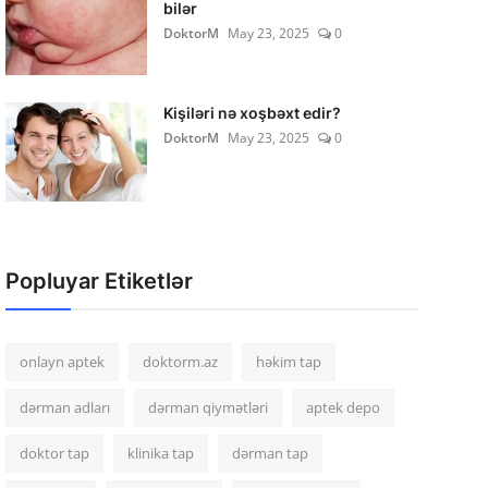
bilər
DoktorM
May 23, 2025
0
Kişiləri nə xoşbəxt edir?
DoktorM
May 23, 2025
0
Popluyar Etiketlər
onlayn aptek
doktorm.az
həkim tap
dərman adları
dərman qiymətləri
aptek depo
doktor tap
klinika tap
dərman tap