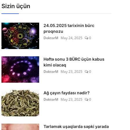
Sizin üçün
24.05.2025 tarixinin bürc
proqnozu
DoktorM
May 24, 2025
0
Həftə sonu 3 BÜRC üçün kabus
kimi olacaq
DoktorM
May 23, 2025
0
Ağ çayın faydası nədir?
DoktorM
May 23, 2025
0
Tərləmək uşaqlarda səpki yarada