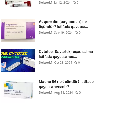
DoktorM
Jul 12, 2024
0
Auqmentin (augmentin) nə
üçündür? istifadə qaydası...
DoktorM
Sep 19, 2024
0
Cytotec (Saytotek) uşaq salma
istifadə qaydası nec...
DoktorM
Oct 23, 2024
0
Maqne B6 nə üçündür? istifadə
qaydası necədir?
DoktorM
Aug 18, 2024
0