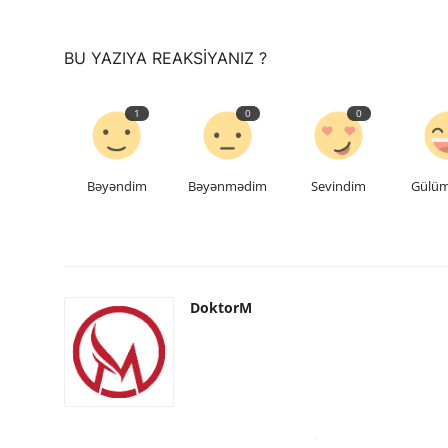
saytların hazırlanması
BU YAZIYA REAKSIYANIZ ?
1
0
0
Bəyəndim
Bəyənmədim
Sevindim
Gülü
DoktorM