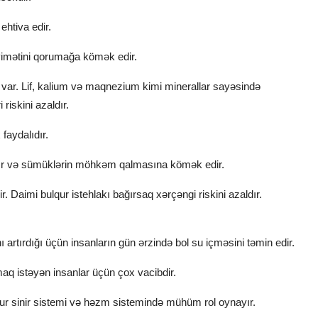
ehtiva edir.
vimətini qorumağa kömək edir.
r var. Lif, kalium və maqnezium kimi minerallar sayəsində
 riskini azaldır.
faydalıdır.
ıdır və sümüklərin möhkəm qalmasına kömək edir.
. Daimi bulqur istehlakı bağırsaq xərçəngi riskini azaldır.
ı artırdığı üçün insanların gün ərzində bol su içməsini təmin edir.
lamaq istəyən insanlar üçün çox vacibdir.
qur sinir sistemi və həzm sistemində mühüm rol oynayır.