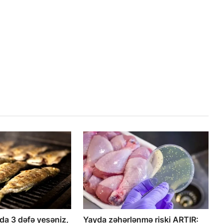
yda 3 dəfə yesəniz,
Yayda zəhərlənmə riski ARTIR: