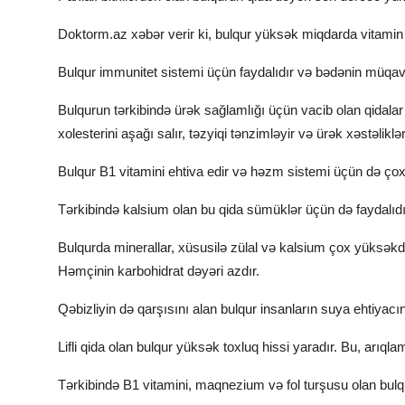
Doktorm.az xəbər verir ki, bulqur yüksək miqdarda vitamin 
Bulqur immunitet sistemi üçün faydalıdır və bədənin müqa
Bulqurun tərkibində ürək sağlamlığı üçün vacib olan qidala
xolesterini aşağı salır, təzyiqi tənzimləyir və ürək xəstəlikləri
Bulqur B1 vitamini ehtiva edir və həzm sistemi üçün də çox 
Tərkibində kalsium olan bu qida sümüklər üçün də faydal
Bulqurda minerallar, xüsusilə zülal və kalsium çox yüksəkdir
Həmçinin karbohidrat dəyəri azdır.
Qəbizliyin də qarşısını alan bulqur insanların suya ehtiyacın
Lifli qida olan bulqur yüksək toxluq hissi yaradır. Bu, arıq
Tərkibində B1 vitamini, maqnezium və fol turşusu olan bul