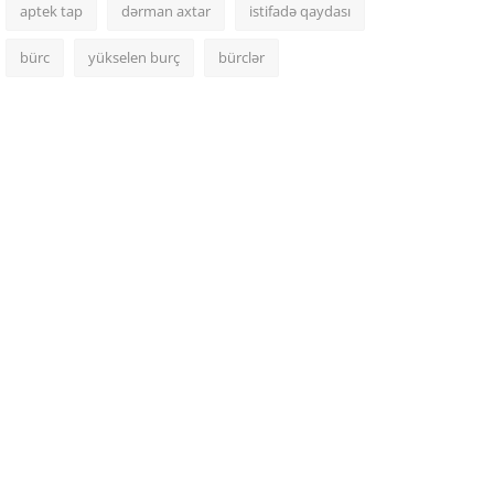
aptek tap
dərman axtar
istifadə qaydası
bürc
yükselen burç
bürclər