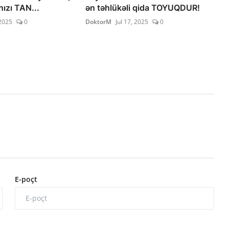
ızı TAN...
ən təhlükəli qida TOYUQDUR!
2025
0
DoktorM
Jul 17, 2025
0
E-poçt