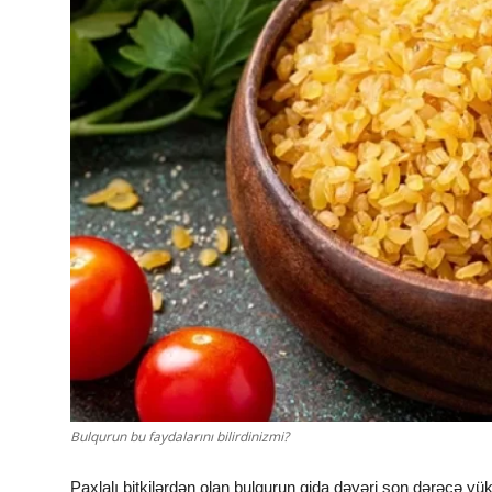
Sorğular
Klinikalar
Həkimlər
AZ
Bulqurun bu faydalarını bilirdinizmi?
Paxlalı bitkilərdən olan bulqurun qida dəyəri son dərəcə yük