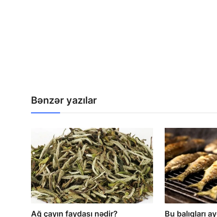
Bənzər yazılar
Ağ çayın faydası nədir?
Bu balıqları a