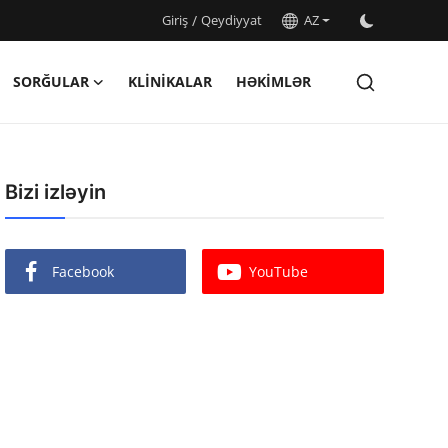
Giriş
/
Qeydiyyat
AZ
SORĞULAR
KLINIKALAR
HƏKIMLƏR
Bizi izləyin
Facebook
YouTube