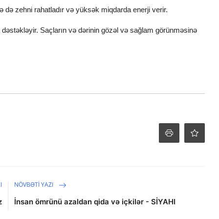
ə də zehni rahatladır və yüksək miqdarda enerji verir.
da dəstəkləyir. Saçların və dərinin gözəl və sağlam görünməsinə
I
NÖVBƏTI YAZI
z
İnsan ömrünü azaldan qida və içkilər - SİYAHI