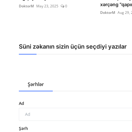
xərçəng "qapın
DoktorM
May 23, 2025
0
DoktorM
Aug 29, 
Süni zəkanın sizin üçün seçdiyi yazılar
Şərhlər
Ad
Şərh