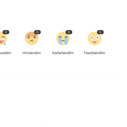
0
0
0
0
msədim
Hirsləndim
Kədərləndim
Təəcbləndim