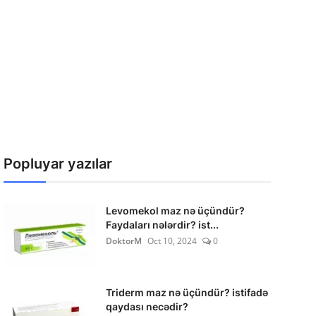
Popluyar yazılar
Levomekol maz nə üçündür?
Faydaları nələrdir? ist...
DoktorM
Oct 10, 2024
0
Triderm maz nə üçündür? istifadə
qaydası necədir?