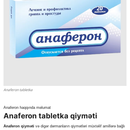
Klinikalar
Həkimlər
AZ
Anaferon tabletka
Anaferon haqqında məlumat
Anaferon tabletka qiyməti
Anaferon qiyməti
və digər dərmanların qiymətləri müxtəlif amillərə bağlı