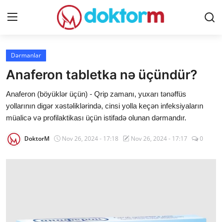
Giriş
Qeydiyyat
Dərmanlar
Anaferon tabletka nə üçündür?
Ana səhifə
Anaferon (böyüklər üçün) - Qrip zamanı, yuxarı tənəffüs
Dərmanlar
yollarının digər xəstəliklərində, cinsi yolla keçən infeksiyaların
müalicə və profilaktikası üçün istifadə olunan dərmandır.
Xəbərlər
DoktorM
Nov 26, 2024 - 17:18
Nov 26, 2024 - 17:17
0
Əlaqə
Platforma
Yazılar
Sorğular