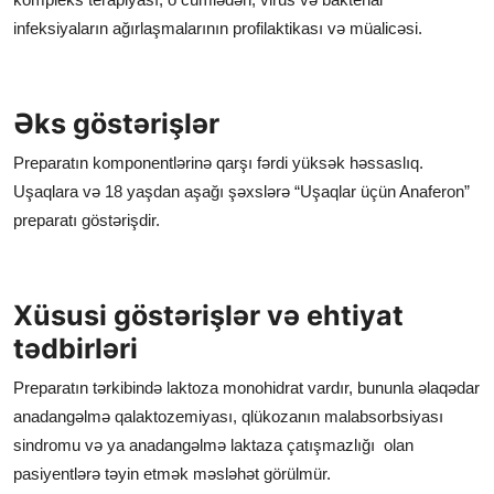
infeksiyaların ağırlaşmalarının profilaktikası və müalicəsi.
Əks göstərişlər
Preparatın komponentlərinə qarşı fərdi yüksək həssaslıq.
Uşaqlara və 18 yaşdan aşağı şəxslərə “Uşaqlar üçün Anaferon”
preparatı göstərişdir.
Xüsusi göstərişlər və ehtiyat
tədbirləri
Preparatın tərkibində laktoza monohidrat vardır, bununla əlaqədar
anadangəlmə qalaktozemiyası, qlükozanın malabsorbsiyası
sindromu və ya anadangəlmə laktaza çatışmazlığı olan
pasiyentlərə təyin etmək məsləhət görülmür.