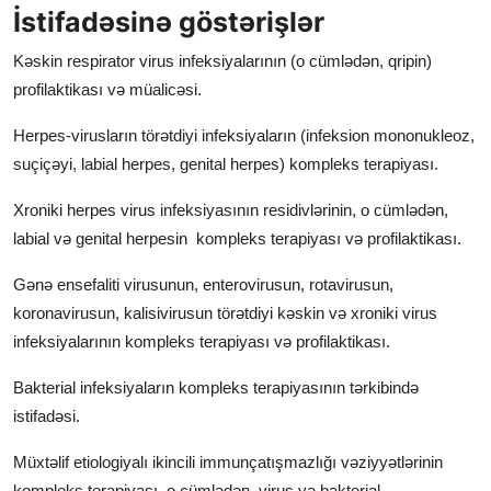
İstifadəsinə göstərişlər
Kəskin respirator virus infeksiyalarının (o cümlədən, qripin)
profilaktikası və müalicəsi.
Herpes-virusların törətdiyi infeksiyaların (infeksion mononukleoz,
suçiçəyi, labial herpes, genital herpes) kompleks terapiyası.
Xroniki herpes virus infeksiyasının residivlərinin, o cümlədən,
labial və genital herpesin kompleks terapiyası və profilaktikası.
Gənə ensefaliti virusunun, enterovirusun, rotavirusun,
koronavirusun, kalisivirusun törətdiyi kəskin və xroniki virus
infeksiyalarının kompleks terapiyası və profilaktikası.
Bakterial infeksiyaların kompleks terapiyasının tərkibində
istifadəsi.
Müxtəlif etiologiyalı ikincili immunçatışmazlığı vəziyyətlərinin
kompleks terapiyası, o cümlədən, virus və bakterial