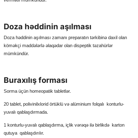
Doza həddinin aşılması
Doza həddinin aşılması
zamanı preparatın tərkibinə daxil olan
köməkçi maddələrlə əlaqədar olan dispeptik təzahürlər
mümkündür.
Buraxılış forması
Sorma üçün homeopatik tabletlər.
20 tablet, polivinilxlorid örtüklü və alüminium folqalı konturlu-
yuvalı qablaşdırmada.
1 konturlu-yuvalı qablaşdırma, içlik vərəqə ilə birlikdə karton
qutuya qablaşdırılır.