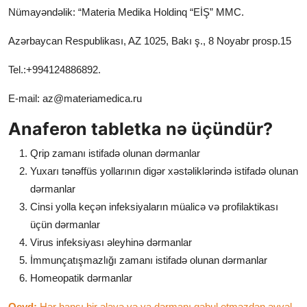
Nümayəndəlik: “Materia Medika Holdinq “EİŞ” MMC.
Azərbaycan Respublikası, AZ 1025, Bakı ş., 8 Noyabr prosp.15
Tel.:+994124886892.
E-mail:
az@materiamedica.ru
Anaferon tabletka nə üçündür?
Qrip zamanı istifadə olunan dərmanlar
Yuxarı tənəffüs yollarının digər xəstəliklərində istifadə olunan
dərmanlar
Cinsi yolla keçən infeksiyaların müalicə və profilaktikası
üçün dərmanlar
Virus infeksiyası əleyhinə dərmanlar
İmmunçatışmazlığı zamanı istifadə olunan dərmanlar
Homeopatik dərmanlar
Qeyd:
Hər hansı bir əlavə və ya dərmanı qəbul etməzdən əvvəl