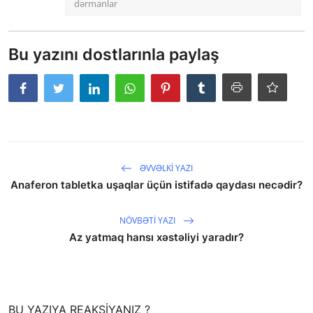
dərmanlar
Bu yazını dostlarınla paylaş
ƏVVƏLKI YAZI
Anaferon tabletka uşaqlar üçün istifadə qaydası necədir?
NÖVBƏTI YAZI
Az yatmaq hansı xəstəliyi yaradır?
saytların hazırlanması
BU YAZIYA REAKSIYANIZ ?