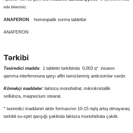
edə bilərsiniz.
Digər dərman vasitələri ilə
qarşılıqlı təsiri
ANAFERON
homeopatik sorma tabletlər
Hamiləlik və laktasiya dövründə
ANAFERON
istifadəsi
Nəqliyyat vasitələrini və digər
Tərkibi
potensial təhlükəli mexanizmləri
idarəetmə qabiliyyətinə təsiri
Təsiredici maddə
:
1 tabletin tərkibində 0,003 q* insanın
qamma interferonuna qarşı affin təmizlənmiş anticisimlər vardır.
İstifadə qaydası və dozası
Əlavə təsirləri
Köməkçi maddələr
: laktoza monohidrat, mikrokristallik
sellüloza, maqnezium stearat.
Doza həddinin aşılması
* təsiredici maddənin aktiv formasının 10-15 nq/q artıq olmayaraq
Buraxılış forması
tərkibli su-spirt qarışığı şəklində laktoza monohidrata çəkilir.
Saxlanma şəraiti
Yararlılıq müddəti