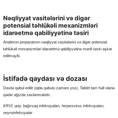
Nəqliyyat vasitələrini və digər
potensial təhlükəli mexanizmləri
idarəetmə qabiliyyətinə təsiri
Anaferon preparatının nəqliyyat vasitələrini və digər potensial
təhlükəli mexanizmləri idarəetmə qabiliyyətinə mənfi təsiri aşkar
edilməyib.
İstifadə qaydası və dozası
Daxilə qəbul edilir (qida qəbulu zamanı yox). Tablet tam həll olana
qədər ağızda saxlanmalıdır.
KRVİ, qrip, bağırsaq infeksiyaları, herpesvirus infeksiyaları,
neyroinfeksiyalar