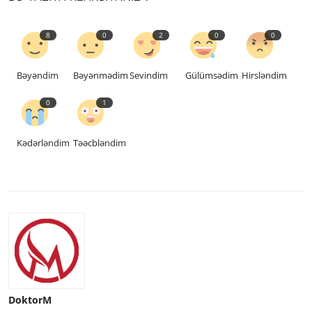
8
0
2
0
0
Bəyəndim
Bəyənmədim
Sevindim
Gülümsədim
Hirsləndim
0
1
Kədərləndim
Təəcbləndim
DoktorM