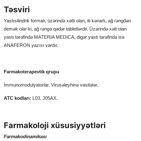
Təsviri
Aptekdən buraxılma şərti
Ünvan
Yastısilindrik formalı, üzərində xətti olan, iti kənarlı, ağ rəngdən
demək olar ki, ağ rəngə qədər tabletlərdir. Üzərində xətt olan
Anaferon tabletka nə üçündür?
yastı tərəfində MATERIA MEDICA, digər yastı tərəfində isə
ANAFERON yazısı vardır.
Farmakoterapevtik qrupu
İmmunomodulyatorlar. Virusəleyhinə vasitələr.
ATC kodları:
L03, J05AX.
Farmakoloji xüsusiyyətləri
Farmakodinamikası