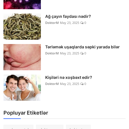
Ağ çayın faydası nədir?
DoktorM
May 23, 2025
0
Tərləmək uşaqlarda səpki yarada bilər
DoktorM
May 23, 2025
0
Kişiləri nə xoşbəxt edir?
DoktorM
May 23, 2025
0
Popluyar Etiketlər