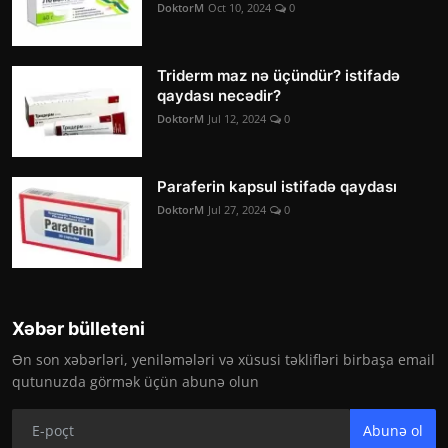
DoktorM
Oct 10, 2024
0
Triderm maz nə üçündür? istifadə
qaydası necədir?
DoktorM
Jul 12, 2024
0
Paraferin kapsul istifadə qaydası
DoktorM
Jul 27, 2024
0
Xəbər bülleteni
Ən son xəbərləri, yeniləmələri və xüsusi təklifləri birbaşa email
qutunuzda görmək üçün abunə olun
Abunə ol