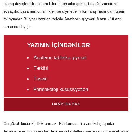
olaraq dəyişkənlik göstərə bilər. İstehsalçı şirkət, tədarük zənciri və
əczaçılıq bazarının dinamikləri bu qiymətlərin formalaşmasında mühüm
rol oynayır. Bu yazı yazılan tarixdə
Anaferon qiyməti 8 azn - 10 azn
arasında dəyişir.
YAZININ İÇİNDƏKİLƏR
Anaferon tabletka qiyməti
Tərkibi
Təsviri
Farmakoloji xüsusiyyətləri
İstifadəsinə göstərişlər
HAMISINA BAX
Əks göstərişlər
Xüsusi göstərişlər və ehtiyat
Ən gözəli budur ki, Doktorm.az Platforması ilə əməkdaşlıq edən
tədbirləri
Apteklər -dən bu günə olan
Anaferon tabletka qiyməti
-ni öyrənərək əldə