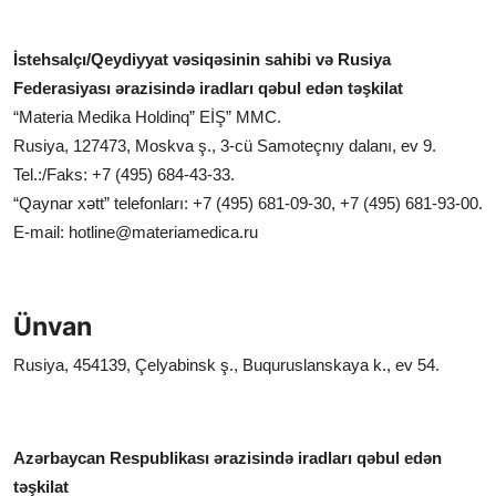
İstehsalçı/Qeydiyyat vəsiqəsinin sahibi və Rusiya
Federasiyası ərazisində iradları qəbul edən təşkilat
“Materia Medika Holdinq” EİŞ” MMC.
Rusiya, 127473, Moskva ş., 3-cü Samoteçnıy dalanı, ev 9.
Tel.:/Faks: +7 (495) 684-43-33.
“Qaynar xətt” telefonları: +7 (495) 681-09-30, +7 (495) 681-93-00.
E-mail:
hotline@materiamedica.ru
Ünvan
Rusiya, 454139, Çelyabinsk ş., Buquruslanskaya k., ev 54.
Azərbaycan Respublikası ərazisində iradları qəbul edən
təşkilat