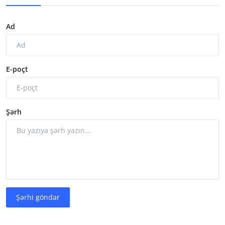
Ad
E-poçt
Şərh
Şərhi göndər