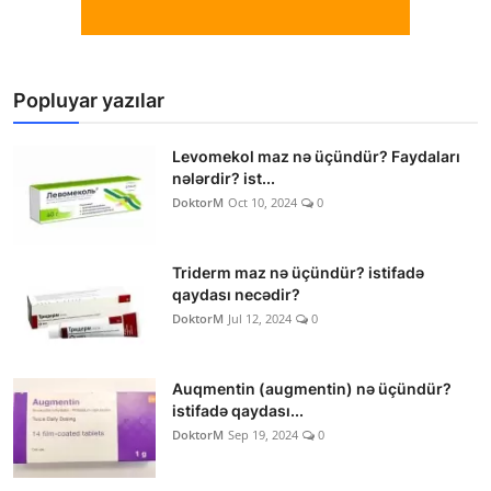
Popluyar yazılar
Levomekol maz nə üçündür? Faydaları
nələrdir? ist...
DoktorM
Oct 10, 2024
0
Triderm maz nə üçündür? istifadə
qaydası necədir?
DoktorM
Jul 12, 2024
0
Auqmentin (augmentin) nə üçündür?
istifadə qaydası...
DoktorM
Sep 19, 2024
0