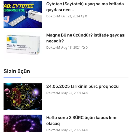
Cytotec (Saytotek) uşaq salma istifadə
qaydası nec...
DoktorM
Oct 23, 2024
0
Maqne B6 nə üçündür? istifadə qaydası
necədir?
DoktorM
Aug 18, 2024
0
Sizin üçün
24.05.2025 tarixinin bürc proqnozu
DoktorM
May 24, 2025
0
Həftə sonu 3 BÜRC üçün kabus kimi
olacaq
DoktorM
May 23, 2025
0