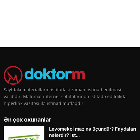
Saytdakı materialların istifadəsi zamanı istinad edilməsi
vacibdir. Məlumat internet səhifələrində istifadə edildikdə
hiperlink vasitəsi ilə istinad mütləqdir.
Ən çox oxunanlar
Levomekol maz nə üçündür? Faydaları
nələrdir? ist...