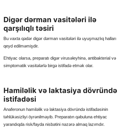
Digər dərman vasitələri ilə
qarşılıqlı təsiri
Bu vaxta qədər digər dərman vasitələri ilə uyuşmazlıq halları
qeyd edilməmişdir.
Ehtiyac olarsa, preparatı digər virusəleyhinə, antibakterial və
simptomatik vasitələrlə birgə istifadə etmək olar.
Hamiləlik və laktasiya dövründə
istifadəsi
Anaferonun hamiləlik və laktasiya dövründə istifadəsinin
təhlükəsizliyi öyrənilməyib. Preparatın qəbuluna ehtiyac
yarandıqda risk/fayda nisbətini nəzərə almaq lazımdır.