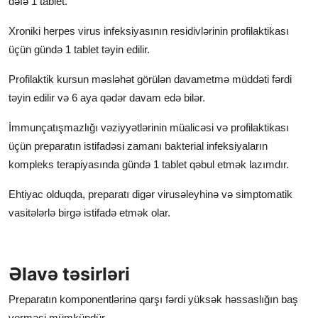
dəfə 1 tablet.
Xroniki herpes virus infeksiyasının residivlərinin profilaktikası
üçün gündə 1 tablet təyin edilir.
Profilaktik kursun məsləhət görülən davametmə müddəti fərdi
təyin edilir və 6 aya qədər davam edə bilər.
İmmunçatışmazlığı vəziyyətlərinin müalicəsi və profilaktikası
üçün preparatın istifadəsi zamanı bakterial infeksiyaların
kompleks terapiyasında gündə 1 tablet qəbul etmək lazımdır.
Ehtiyac olduqda, preparatı digər virusəleyhinə və simptomatik
vasitələrlə birgə istifadə etmək olar.
Əlavə təsirləri
Preparatın komponentlərinə qarşı fərdi yüksək həssaslığın baş
verməsi mümkündür.