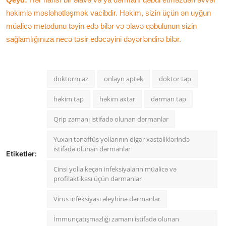
həkimlə məsləhətləşmək vacibdir. Həkim, sizin üçün ən uyğun
müalicə metodunu təyin edə bilər və əlavə qəbulunun sizin
sağlamlığınıza necə təsir edəcəyini dəyərləndirə bilər.
doktorm.az
onlayn aptek
doktor tap
həkim tap
həkim axtar
dərman tap
Qrip zamanı istifadə olunan dərmanlar
Yuxarı tənəffüs yollarının digər xəstəliklərində
istifadə olunan dərmanlar
Etiketlər:
Cinsi yolla keçən infeksiyaların müalicə və
profilaktikası üçün dərmanlar
Virus infeksiyası əleyhinə dərmanlar
İmmunçatışmazlığı zamanı istifadə olunan