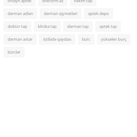
onlayn aptek
doktorm.az
həkim tap
dərman adları
dərman qiymətləri
aptek depo
doktor tap
klinika tap
dərman tap
aptek tap
dərman axtar
istifadə qaydası
bürc
yükselen burç
bürclər