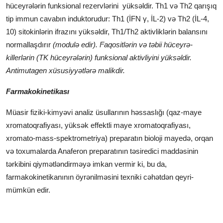
hüceyrələrin funksional rezervlərini yüksəldir. Th1 və Th2 qarışıq
tip immun cavabın induktorudur: Th1 (İFN γ, İL-2) və Th2 (İL-4,
10) sitokinlərin ifrazını yüksəldir, Th1/Th2 aktivliklərin balansını
normallaşdırır
(modulə edir). Faqositlərin və təbii hüceyrə-
killerlərin (TK hüceyrələrin) funksional aktivliyini yüksəldir.
Antimutagen xüsusiyyətlərə malikdir.
Farmakokinetikası
Müasir fiziki-kimyəvi analiz üsullarının həssaslığı (qaz-maye
xromatoqrafiyası, yüksək effektli maye xromatoqrafiyası,
xromato-mass-spektrometriya) preparatın bioloji mayedə, orqan
və toxumalarda Anaferon preparatının təsiredici maddəsinin
tərkibini qiymətləndirməyə imkan vermir ki, bu da,
farmakokinetikanının öyrənilməsini texniki cəhətdən qeyri-
mümkün edir.