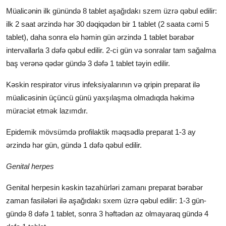
Müalicənin ilk günündə 8 tablet aşağıdakı szem üzrə qəbul edilir:
ilk 2 saat ərzində hər 30 dəqiqədən bir 1 tablet (2 saata cəmi 5
tablet), daha sonra elə həmin gün ərzində 1 tablet bərabər
intervallarla 3 dəfə qəbul edilir. 2-ci gün və sonralar tam sağalma
baş verənə qədər gündə 3 dəfə 1 tablet təyin edilir.
Kəskin respirator virus infeksiyalarının və qripin preparat ilə
müalicəsinin üçüncü günü yaxşılaşma olmadıqda həkimə
müraciət etmək lazımdır.
Epidemik mövsümdə profilaktik məqsədlə preparat 1-3 ay
ərzində hər gün, gündə 1 dəfə qəbul edilir.
Genital herpes
Genital herpesin kəskin təzahürləri zamanı preparat bərabər
zaman fasilələri ilə aşağıdakı sxem üzrə qəbul edilir: 1-3 gün-
gündə 8 dəfə 1 tablet, sonra 3 həftədən az olmayaraq gündə 4