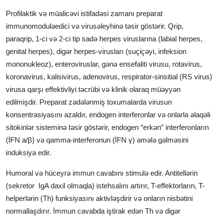
Profilaktik və müalicəvi istifadəsi zamanı preparat
immunomoduləedici və virusəleyhinə təsir göstərir. Qrip,
paraqrip, 1-ci və 2-ci tip sadə herpes viruslarına (labial herpes,
genital herpes), digər herpes-virusları (suçiçəyi, infeksion
mononukleoz), enteroviruslar, gənə ensefaliti virusu, rotavirus,
koronavirus, kalisivirus, adenovirus, respirator-sinsitial (RS virus)
virusa qarşı effektivliyi təcrübi və klinik olaraq müəyyən
edilmişdir. Preparat zədələnmiş toxumalarda virusun
konsentrasiyasını azaldır, endogen interferonlar və onlarla əlaqəli
sitokinlər sisteminə təsir göstərir, endogen “erkən” interferonların
(İFN а/β) və qamma-interferonun (İFN γ) əmələ gəlməsini
induksiya edir.
Humoral və hüceyrə immun cavabını stimulə edir. Antitellərin
(sekretor IgA daxil olmaqla) istehsalını artırır, T-effektorların, T-
helperlərin (Th) funksiyasını aktivləşdirir və onların nisbətini
normallaşdırır. İmmun cavabda iştirak edən Th və digər