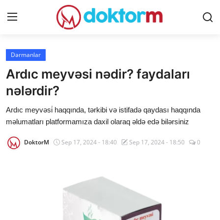
Giriş
Qeydiyyat
Dərmanlar
Ardıc meyvəsi nədir? faydaları
Ana səhifə
nələrdir?
Dərmanlar
Ardıc meyvəsi̇ haqqında, tərkibi və istifadə qaydası haqqında
məlumatları platformamıza daxil olaraq əldə edə bilərsiniz
Xəbərlər
DoktorM
Sep 17, 2024 - 18:40
Sep 17, 2024 - 18:50
0
Əlaqə
Platforma
Yazılar
Sorğular