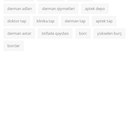
dərman adları
dərman qiymətləri
aptek depo
doktor tap
klinika tap
dərman tap
aptek tap
dərman axtar
istifadə qaydası
bürc
yükselen burç
bürclər