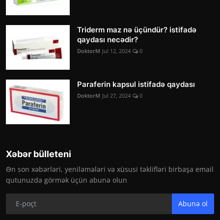
Triderm maz nə üçündür? istifadə
qaydası necədir?
DoktorM
Jul 12, 2024
0
Paraferin kapsul istifadə qaydası
DoktorM
Jul 27, 2024
0
Xəbər bülleteni
Ən son xəbərləri, yeniləmələri və xüsusi təklifləri birbaşa email
qutunuzda görmək üçün abunə olun
Abunə ol