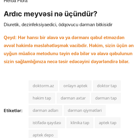
Herba Flora
Ardıc meyvəsi nə üçündür?
Diuretik, dezinfeksiyaedici, ödqovucu dərman bitkisidir
Qeyd: Hər hansı bir əlavə və ya dərmanı qəbul etməzdən
əvvəl həkimlə məsləhətləşmək vacibdir. Həkim, sizin üçün ən
uyğun müalicə metodunu təyin edə bilər və əlavə qəbulunun
sizin sağlamlığınıza necə təsir edəcəyini dəyərləndirə bilər.
doktorm.az
onlayn aptek
doktor tap
həkim tap
dərman axtar
dərman tap
dərman adları
dərman qiymətləri
Etiketlər:
istifadə qaydası
klinika tap
aptek tap
aptek depo