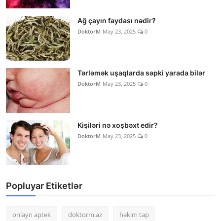
Ağ çayın faydası nədir?
DoktorM
May 23, 2025
0
Tərləmək uşaqlarda səpki yarada bilər
DoktorM
May 23, 2025
0
Kişiləri nə xoşbəxt edir?
DoktorM
May 23, 2025
0
Popluyar Etiketlər
onlayn aptek
doktorm.az
həkim tap