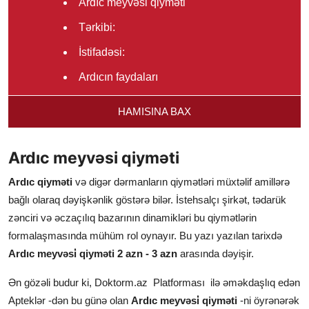
Ardıc meyvəsi qiyməti
Tərkibi:
İstifadəsi:
Ardıcın faydaları
İstehsalçı ölkə
HAMISINA BAX
İstehsalçı firma
Ardıc meyvəsi nə üçündür?
Ardıc meyvəsi qiyməti
Ardıc qiyməti
və digər dərmanların qiymətləri müxtəlif amillərə
bağlı olaraq dəyişkənlik göstərə bilər. İstehsalçı şirkət, tədarük
zənciri və əczaçılıq bazarının dinamikləri bu qiymətlərin
formalaşmasında mühüm rol oynayır. Bu yazı yazılan tarixdə
Ardıc meyvəsi̇ qiyməti 2 azn - 3 azn
arasında dəyişir.
Ən gözəli budur ki, Doktorm.az Platforması ilə əməkdaşlıq edən
Apteklər -dən bu günə olan
Ardıc meyvəsi̇ qiyməti
-ni öyrənərək