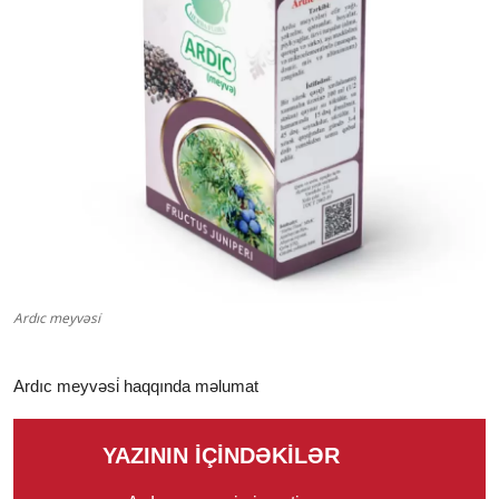
Klinikalar
Həkimlər
AZ
Ardıc meyvəsi̇
Ardıc meyvəsi̇ haqqında məlumat
YAZININ İÇİNDƏKİLƏR