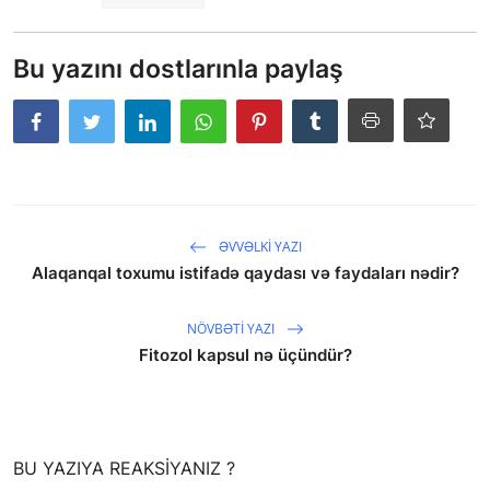
Bu yazını dostlarınla paylaş
ƏVVƏLKI YAZI
Alaqanqal toxumu istifadə qaydası və faydaları nədir?
NÖVBƏTI YAZI
Fitozol kapsul nə üçündür?
saytların hazırlanması
BU YAZIYA REAKSIYANIZ ?