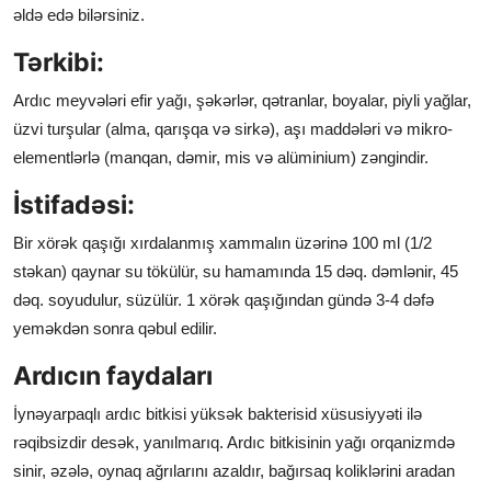
əldə edə bilərsiniz.
Tərkibi:
Ardıc meyvələri efir yağı, şəkərlər, qətranlar, boyalar, piyli yağlar,
üzvi turşular (alma, qarışqa və sirkə), aşı maddələri və mikro­
elementlərlə (manqan, dəmir, mis və alüminium) zəngindir.
İstifadəsi:
Bir xörək qaşığı xırdalanmış xammalın üzərinə 100 ml (1/2
stəkan) qaynar su tökülür, su hamamında 15 dəq. dəmlənir, 45
dəq. soyudulur, süzülür. 1 xörək qaşığından gündə 3-4 dəfə
yemək
dən sonra qəbul edilir.
Ardıcın faydaları
İynəyarpaqlı ardıc bitkisi yüksək bakterisid xüsusiyyəti ilə
rəqibsizdir desək, yanılmarıq. Ardıc bitkisinin yağı orqanizmdə
sinir, əzələ, oynaq ağrılarını azaldır, bağırsaq koliklərini aradan