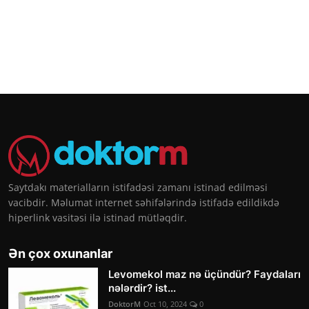
Saytdakı materialların istifadəsi zamanı istinad edilməsi
vacibdir. Məlumat internet səhifələrində istifadə edildikdə
hiperlink vasitəsi ilə istinad mütləqdir.
Ən çox oxunanlar
Levomekol maz nə üçündür? Faydaları
nələrdir? ist...
DoktorM
Oct 10, 2024
0