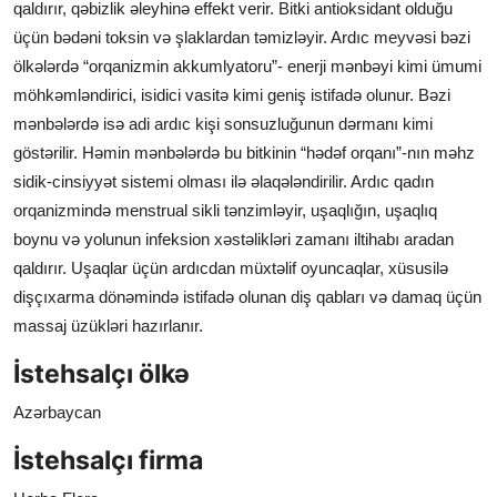
qaldırır, qəbizlik əleyhinə effekt verir. Bitki antioksidant olduğu
üçün bədəni toksin və şlaklardan təmizləyir. Ardıc meyvəsi bəzi
ölkələrdə “orqanizmin akkumlyatoru”- enerji mənbəyi kimi ümumi
möhkəmləndirici, isidici vasitə kimi geniş istifadə olunur. Bəzi
mənbələrdə isə adi ardıc kişi sonsuzluğunun dərmanı kimi
göstərilir. Həmin mənbələrdə bu bitkinin “hədəf orqanı”-nın məhz
sidik-cinsiyyət sistemi olması ilə əlaqələndirilir. Ardıc qadın
orqanizmində menstrual sikli tənzimləyir, uşaqlığın, uşaqlıq
boynu və yolunun infeksion xəstəlikləri zamanı iltihabı aradan
qaldırır. Uşaqlar üçün ardıcdan müxtəlif oyuncaqlar, xüsusilə
dişçıxarma dönəmində istifadə olunan diş qabları və damaq üçün
massaj üzükləri hazırlanır.
İstehsalçı ölkə
Azərbaycan
İstehsalçı firma