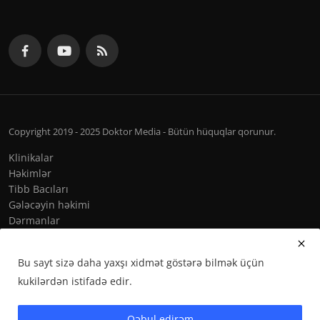
Copyright 2019 - 2025 Doktor Media - Bütün hüquqlar qorunur.
Klinikalar
Həkimlər
Tibb Bacıları
Gələcəyin həkimi
Dərmanlar
Qaydalar & Şərtlər
Bu sayt sizə daha yaxşı xidmət göstərə bilmək üçün
kukilərdən istifadə edir.
Qəbul edirəm