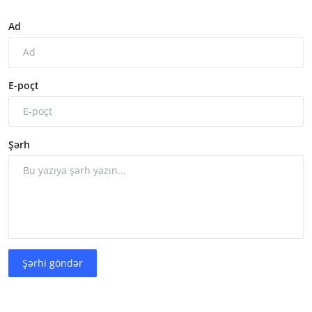
Ad
E-poçt
Şərh
Şərhi göndər