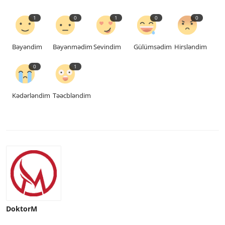
1
0
1
0
0
Bəyəndim
Bəyənmədim
Sevindim
Gülümsədim
Hirsləndim
0
1
Kədərləndim
Təəcbləndim
DoktorM