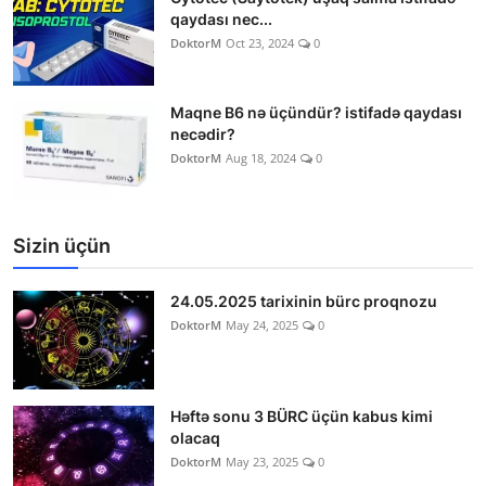
qaydası nec...
DoktorM
Oct 23, 2024
0
Maqne B6 nə üçündür? istifadə qaydası
necədir?
DoktorM
Aug 18, 2024
0
Sizin üçün
24.05.2025 tarixinin bürc proqnozu
DoktorM
May 24, 2025
0
Həftə sonu 3 BÜRC üçün kabus kimi
olacaq
DoktorM
May 23, 2025
0