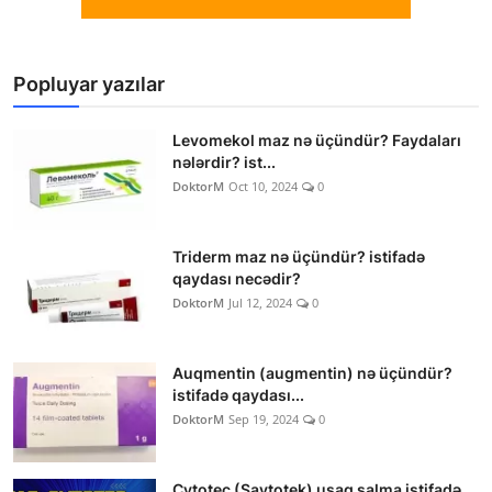
Popluyar yazılar
Levomekol maz nə üçündür? Faydaları
nələrdir? ist...
DoktorM
Oct 10, 2024
0
Triderm maz nə üçündür? istifadə
qaydası necədir?
DoktorM
Jul 12, 2024
0
Auqmentin (augmentin) nə üçündür?
istifadə qaydası...
DoktorM
Sep 19, 2024
0
Cytotec (Saytotek) uşaq salma istifadə