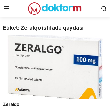
Etiket: Zeralqo istifadə qaydasi
Giriş
Qeydiyyat
Ana səhifə
Dərmanlar
Xəbərlər
Əlaqə
Platforma
Yazılar
Zeralqo
Sorğular