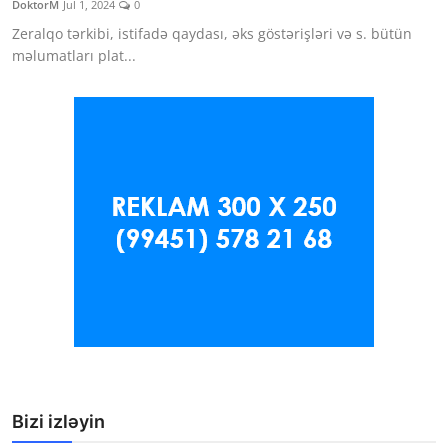
DoktorM
Jul 1, 2024
0
Klinikalar
Zeralqo tərkibi, istifadə qaydası, əks göstərişləri və s. bütün
məlumatları plat...
Həkimlər
AZ
Bizi izləyin