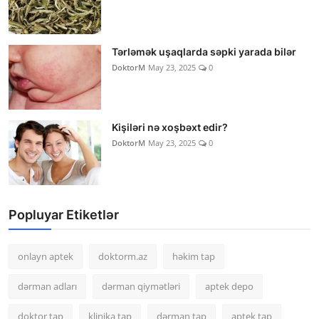
Tərləmək uşaqlarda səpki yarada bilər
DoktorM
May 23, 2025
0
Kişiləri nə xoşbəxt edir?
DoktorM
May 23, 2025
0
Popluyar Etiketlər
onlayn aptek
doktorm.az
həkim tap
dərman adları
dərman qiymətləri
aptek depo
doktor tap
klinika tap
dərman tap
aptek tap