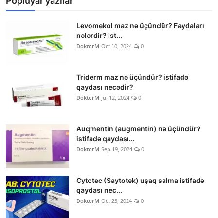
Popluyar yazılar
Levomekol maz nə üçündür? Faydaları
nələrdir? ist...
DoktorM
Oct 10, 2024
0
Triderm maz nə üçündür? istifadə
qaydası necədir?
DoktorM
Jul 12, 2024
0
Auqmentin (augmentin) nə üçündür?
istifadə qaydası...
DoktorM
Sep 19, 2024
0
Cytotec (Saytotek) uşaq salma istifadə
qaydası nec...
DoktorM
Oct 23, 2024
0