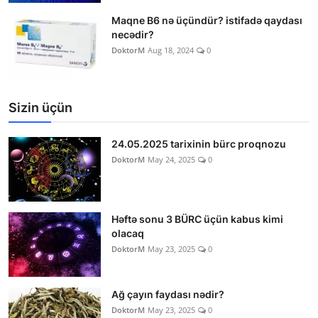
Maqne B6 nə üçündür? istifadə qaydası
necədir?
DoktorM
Aug 18, 2024
0
Sizin üçün
24.05.2025 tarixinin bürc proqnozu
DoktorM
May 24, 2025
0
Həftə sonu 3 BÜRC üçün kabus kimi
olacaq
DoktorM
May 23, 2025
0
Ağ çayın faydası nədir?
DoktorM
May 23, 2025
0