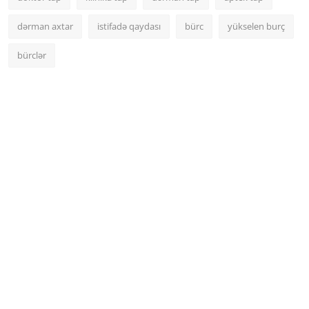
dərman axtar
istifadə qaydası
bürc
yükselen burç
bürclər