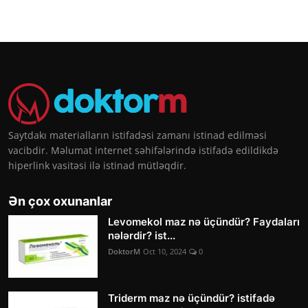
Saytdakı materialların istifadəsi zamanı istinad edilməsi
vacibdir. Məlumat internet səhifələrində istifadə edildikdə
hiperlink vasitəsi ilə istinad mütləqdir.
Ən çox oxunanlar
Levomekol maz nə üçündür? Faydaları
nələrdir? ist...
DoktorM
Oct 10, 2024
0
Triderm maz nə üçündür? istifadə