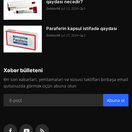
qaydası necədir?
DoktorM
Jul 12, 2024
0
Paraferin kapsul istifadə qaydası
DoktorM
Jul 27, 2024
0
Xəbər bülleteni
Ən son xəbərləri, yeniləmələri və xüsusi təklifləri birbaşa email
qutunuzda görmək üçün abunə olun
Abunə ol