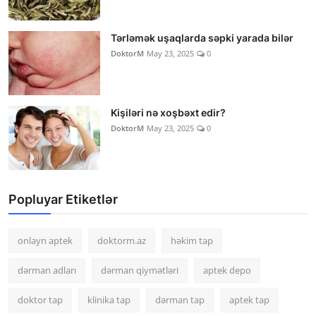
Tərləmək uşaqlarda səpki yarada bilər
DoktorM
May 23, 2025
0
Kişiləri nə xoşbəxt edir?
DoktorM
May 23, 2025
0
Popluyar Etiketlər
onlayn aptek
doktorm.az
həkim tap
dərman adları
dərman qiymətləri
aptek depo
doktor tap
klinika tap
dərman tap
aptek tap