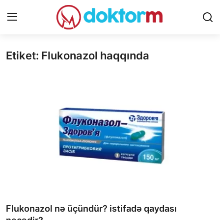
Etiket: Flukonazol haqqında
Giriş
Qeydiyyat
Ana səhifə
Dərmanlar
Xəbərlər
Əlaqə
Platforma
Yazılar
Flukonazol nə üçündür? istifadə qaydası
Sorğular