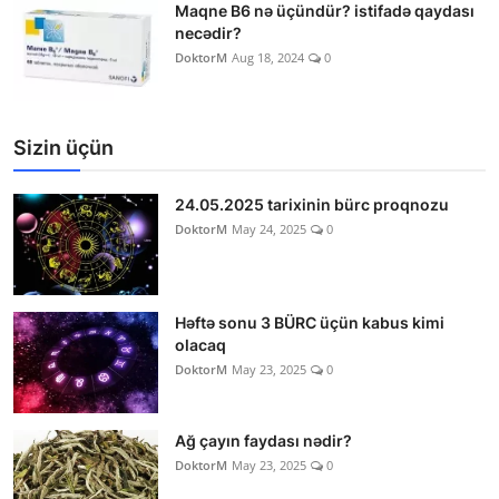
Maqne B6 nə üçündür? istifadə qaydası
necədir?
DoktorM
Aug 18, 2024
0
Sizin üçün
24.05.2025 tarixinin bürc proqnozu
DoktorM
May 24, 2025
0
Həftə sonu 3 BÜRC üçün kabus kimi
olacaq
DoktorM
May 23, 2025
0
Ağ çayın faydası nədir?
DoktorM
May 23, 2025
0