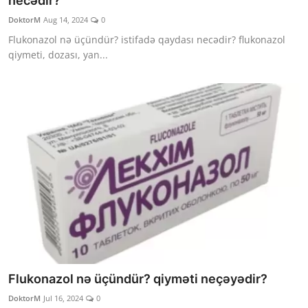
necədir?
Klinikalar
DoktorM
Aug 14, 2024
0
Flukonazol nə üçündür? istifadə qaydası necədir? flukonazol
Həkimlər
qiymeti, dozası, yan...
AZ
Flukonazol nə üçündür? qiyməti neçəyədir?
DoktorM
Jul 16, 2024
0