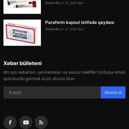
DoktorM
Jul 12, 2024
0
Paraferin kapsul istifadə qaydası
DoktorM
Jul 27, 2024
0
Xəbər bülleteni
Ən son xəbərləri, yeniləmələri və xüsusi təklifləri birbaşa email
qutunuzda görmək üçün abunə olun
Abunə ol