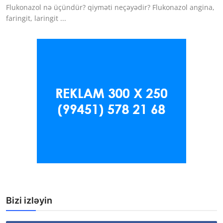
Flukonazol nə üçündür? qiyməti neçəyədir? Flukonazol angina,
faringit, laringit ...
Bizi izləyin