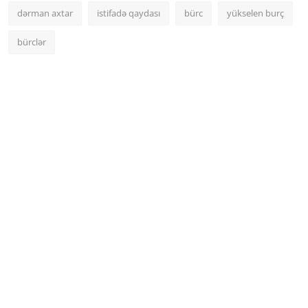
dərman axtar
istifadə qaydası
bürc
yükselen burç
bürclər