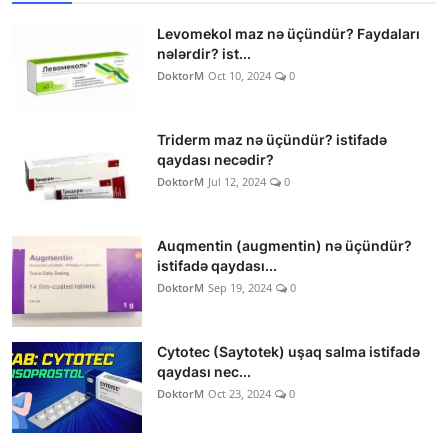
Levomekol maz nə üçündür? Faydaları
nələrdir? ist...
DoktorM
Oct 10, 2024
0
Triderm maz nə üçündür? istifadə
qaydası necədir?
DoktorM
Jul 12, 2024
0
Auqmentin (augmentin) nə üçündür?
istifadə qaydası...
DoktorM
Sep 19, 2024
0
Cytotec (Saytotek) uşaq salma istifadə
qaydası nec...
DoktorM
Oct 23, 2024
0