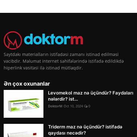
Saytdakı materialların istifadəsi zamanı istinad edilməsi
vacibdir. Məlumat internet səhifələrində istifadə edildikdə
hiperlink vasitəsi ilə istinad mütləqdir.
Ən çox oxunanlar
Levomekol maz nə üçündür? Faydaları
nələrdir? ist...
DoktorM
Oct 10, 2024
0
Triderm maz nə üçündür? istifadə
qaydası necədir?