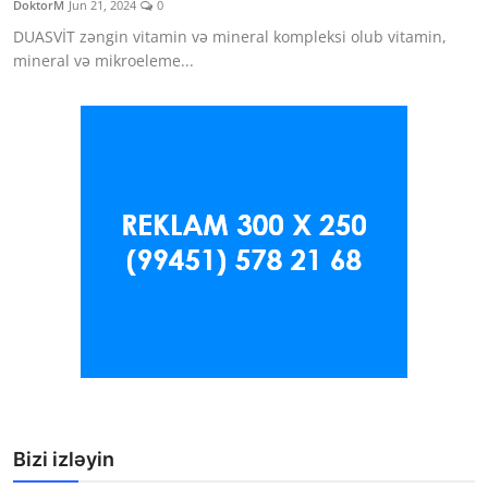
DoktorM
Jun 21, 2024
0
Klinikalar
DUASVİT zəngin vitamin və mineral kompleksi olub vitamin,
mineral və mikroeleme...
Həkimlər
AZ
Bizi izləyin