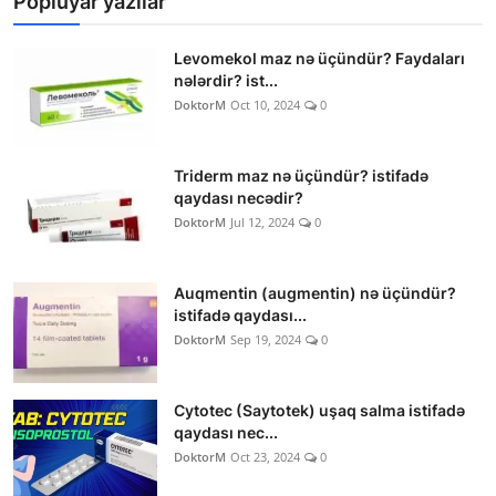
Popluyar yazılar
Levomekol maz nə üçündür? Faydaları
nələrdir? ist...
DoktorM
Oct 10, 2024
0
Triderm maz nə üçündür? istifadə
qaydası necədir?
DoktorM
Jul 12, 2024
0
Auqmentin (augmentin) nə üçündür?
istifadə qaydası...
DoktorM
Sep 19, 2024
0
Cytotec (Saytotek) uşaq salma istifadə
qaydası nec...
DoktorM
Oct 23, 2024
0