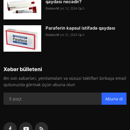
qaydası necədir?
DoktorM
Jul 12, 2024
0
Paraferin kapsul istifadə qaydası
DoktorM
Jul 27, 2024
0
Xəbər bülleteni
Ən son xəbərləri, yeniləmələri və xüsusi təklifləri birbaşa email
qutunuzda görmək üçün abunə olun
Abunə ol