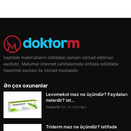
Saytdakı materialların istifadəsi zamanı istinad edilməsi
vacibdir. Məlumat internet səhifələrində istifadə edildikdə
hiperlink vasitəsi ilə istinad mütləqdir.
Ən çox oxunanlar
Levomekol maz nə üçündür? Faydaları
nələrdir? ist...
DoktorM
Oct 10, 2024
0
Triderm maz nə üçündür? istifadə