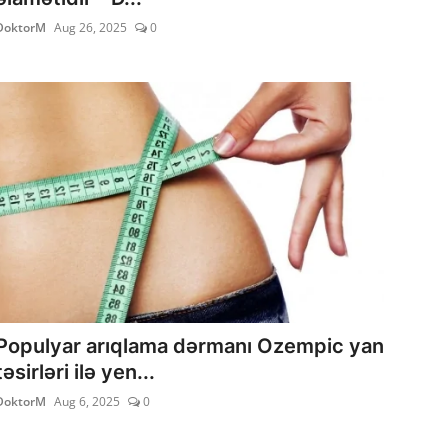
DoktorM
Aug 26, 2025
0
Populyar arıqlama dərmanı Ozempic yan
təsirləri ilə yen...
DoktorM
Aug 6, 2025
0