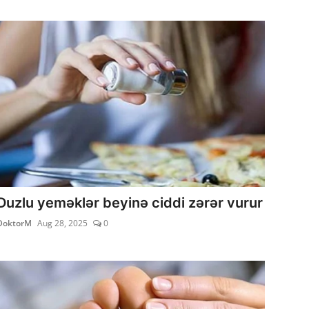
Duzlu yeməklər beyinə ciddi zərər vurur
DoktorM
Aug 28, 2025
0