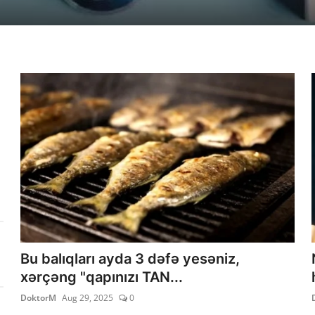
Bu balıqları ayda 3 dəfə yesəniz,
xərçəng "qapınızı TAN...
DoktorM
Aug 29, 2025
0