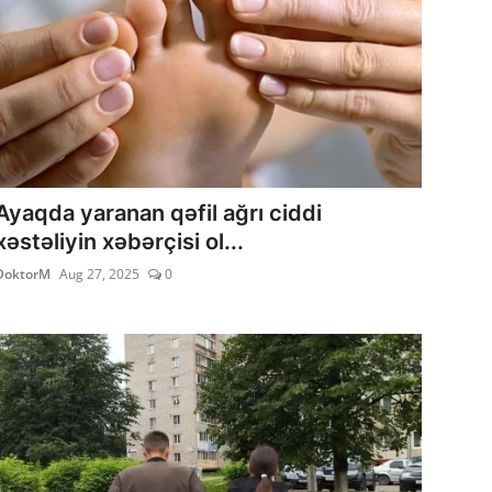
Ayaqda yaranan qəfil ağrı ciddi
xəstəliyin xəbərçisi ol...
DoktorM
Aug 27, 2025
0