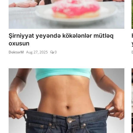
Şirniyyat yeyəndə kökələnlər mütləq
oxusun
DoktorM
Aug 27, 2025
0