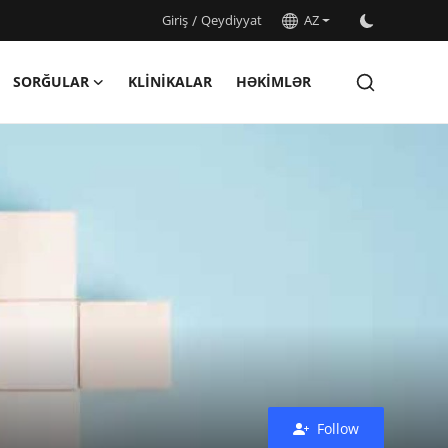
Giriş
/
Qeydiyyat
AZ
SORĞULAR
KLINIKALAR
HƏKIMLƏR
Follow