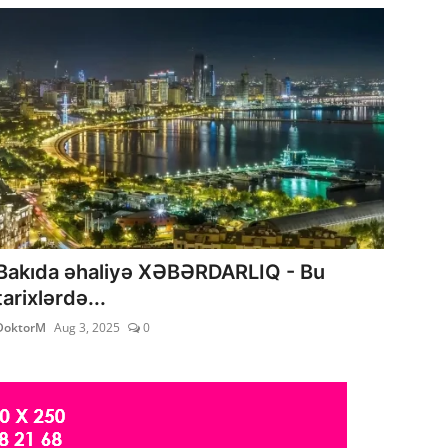
Bakıda əhaliyə XƏBƏRDARLIQ - Bu
tarixlərdə...
DoktorM
Aug 3, 2025
0