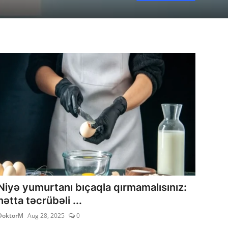
Niyə yumurtanı bıçaqla qırmamalısınız:
hətta təcrübəli ...
DoktorM
Aug 28, 2025
0