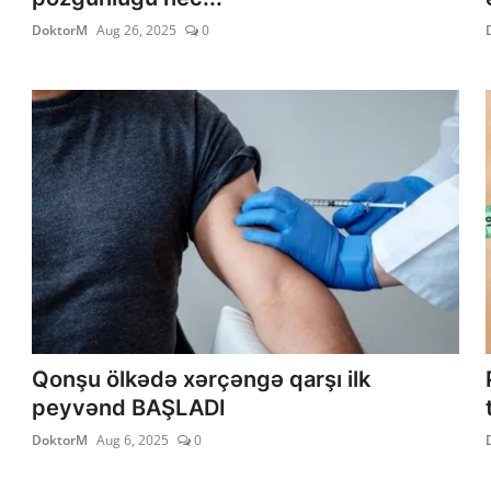
DoktorM
Aug 26, 2025
0
Qonşu ölkədə xərçəngə qarşı ilk
peyvənd BAŞLADI
DoktorM
Aug 6, 2025
0