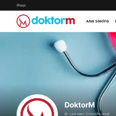
Əlaqə
ANA SƏHIFƏ
Giriş
Qeydiyyat
Ana səhifə
Dərmanlar
Xəbərlər
Əlaqə
Platforma
DoktorM
Yazılar
Last seen: 4 months əvvəl