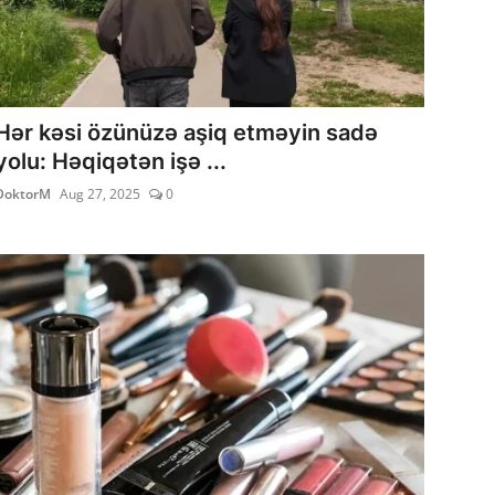
Hər kəsi özünüzə aşiq etməyin sadə
yolu: Həqiqətən işə ...
DoktorM
Aug 27, 2025
0