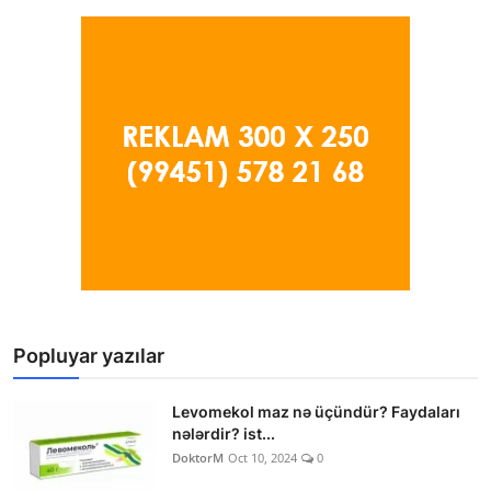
Popluyar yazılar
Levomekol maz nə üçündür? Faydaları
nələrdir? ist...
DoktorM
Oct 10, 2024
0