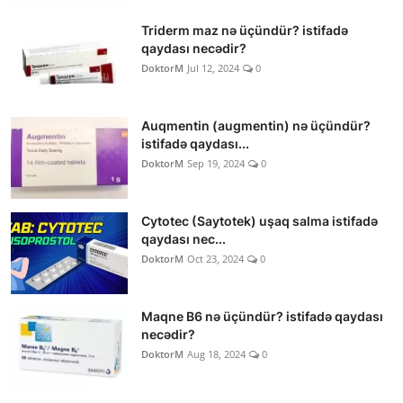
Triderm maz nə üçündür? istifadə
qaydası necədir?
DoktorM
Jul 12, 2024
0
Auqmentin (augmentin) nə üçündür?
istifadə qaydası...
DoktorM
Sep 19, 2024
0
Cytotec (Saytotek) uşaq salma istifadə
qaydası nec...
DoktorM
Oct 23, 2024
0
Maqne B6 nə üçündür? istifadə qaydası
necədir?
DoktorM
Aug 18, 2024
0