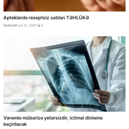
Apteklərdə reseptsiz satılan TƏHLÜKƏ
DoktorM
Jun 21, 2025
0
Vərəmlə mübarizə yetərsizdir, ictimai dinləmə
keçiriləcək