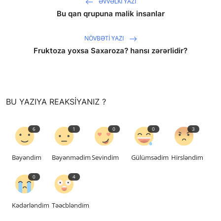
ƏVVƏLKI YAZI
Bu qan qrupuna malik insanlar
NÖVBƏTI YAZI
Fruktoza yoxsa Saxaroza? hansı zərərlidir?
saytların hazırlanması
BU YAZIYA REAKSIYANIZ ?
6
1
0
0
3
Bəyəndim
Bəyənmədim
Sevindim
Gülümsədim
Hirsləndim
0
4
Kədərləndim
Təəcbləndim