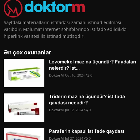
Saytdakı materialların istifadəsi zamanı istinad edilməsi
vacibdir. Məlumat internet səhifələrində istifadə edildikdə
hiperlink vasitəsi ilə istinad mütləqdir.
Ən çox oxunanlar
Levomekol maz nə üçündür? Faydaları
nələrdir? ist...
DoktorM
Oct 10, 2024
0
Triderm maz nə üçündür? istifadə
qaydası necədir?
DoktorM
Jul 12, 2024
0
Paraferin kapsul istifadə qaydası
DoktorM
Jul 27, 2024
0