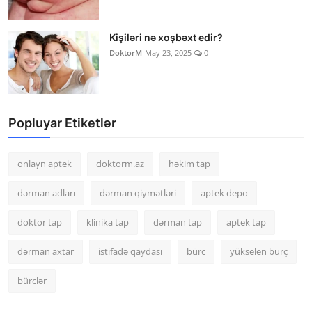
Kişiləri nə xoşbəxt edir?
DoktorM
May 23, 2025
0
Popluyar Etiketlər
onlayn aptek
doktorm.az
həkim tap
dərman adları
dərman qiymətləri
aptek depo
doktor tap
klinika tap
dərman tap
aptek tap
dərman axtar
istifadə qaydası
bürc
yükselen burç
bürclər