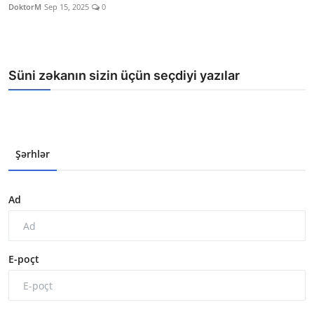
DoktorM
Sep 15, 2025
0
Süni zəkanın sizin üçün seçdiyi yazılar
Şərhlər
Ad
E-poçt