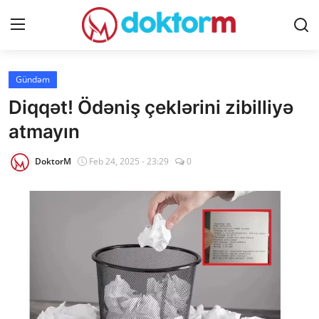
Giriş
Qeydiyyat
Gündəm
Diqqət! Ödəniş çeklərini zibilliyə
Ana səhifə
atmayın
Dərmanlar
DoktorM
Feb 24, 2025 - 23:29
0
Xəbərlər
Əlaqə
Platforma
Yazılar
Sorğular