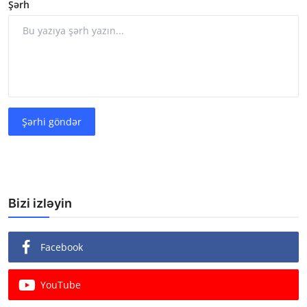
Şərh
Şərhi göndər
Bizi izləyin
Facebook
YouTube