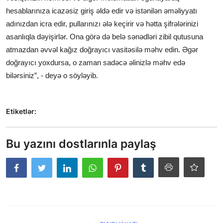
hesablarınıza icazəsiz giriş əldə edir və istənilən əməliyyatı
adınızdan icra edir, pullarınızı ələ keçirir və hətta şifrələrinizi
asanlıqla dəyişirlər. Ona görə də belə sənədləri zibil qutusuna
atmazdan əvvəl kağız doğrayıcı vasitəsilə məhv edin. Əgər
doğrayıcı yoxdursa, o zaman sadəcə əlinizlə məhv edə
bilərsiniz”, - deyə o söyləyib.
Etiketlər:
Bu yazını dostlarınla paylaş