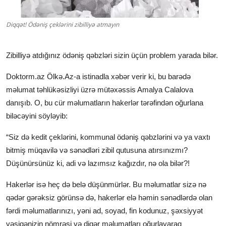
Klinikalar
Diqqət! Ödəniş çeklərini zibilliyə atmayın
Həkimlər
Zibilliyə atdığınız ödəniş qəbzləri sizin üçün problem yarada bilər.
AZ
Doktorm.az Ölkə.Az-a istinadla xəbər verir ki, bu barədə
məlumat təhlükəsizliyi üzrə mütəxəssis Amalya Calalova
danışıb. O, bu cür məlumatların hakerlər tərəfindən oğurlana
biləcəyini söyləyib:
“Siz də kedit çeklərini, kommunal ödəniş qəbzlərini və ya vaxtı
bitmiş müqavilə və sənədləri zibil qutusuna atırsınızmı?
Düşünürsünüz ki, adi və lazımsız kağızdır, nə ola bilər?!
Hakerlər isə heç də belə düşünmürlər. Bu məlumatlar sizə nə
qədər gərəksiz görünsə də, hakerlər elə həmin sənədlərdə olan
fərdi məlumatlarınızı, yəni ad, soyad, fin kodunuz, şəxsiyyət
vəsiqənizin nömrəsi və digər məlumatları oğurlayaraq