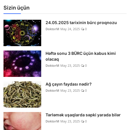
Sizin üçün
24.05.2025 tarixinin bürc proqnozu
DoktorM
May 24, 2025
0
Həftə sonu 3 BÜRC üçün kabus kimi
olacaq
DoktorM
May 23, 2025
0
Ağ çayın faydası nədir?
DoktorM
May 23, 2025
0
Tərləmək uşaqlarda səpki yarada bilər
DoktorM
May 23, 2025
0