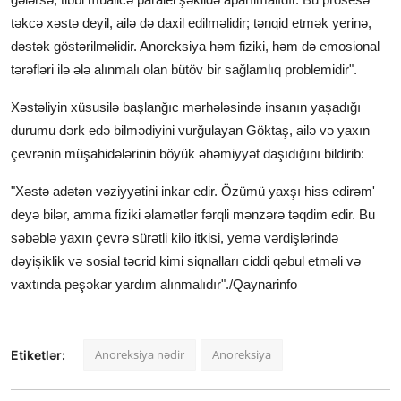
təkcə xəstə deyil, ailə də daxil edilməlidir; tənqid etmək yerinə,
dəstək göstərilməlidir. Anoreksiya həm fiziki, həm də emosional
tərəfləri ilə ələ alınmalı olan bütöv bir sağlamlıq problemidir".
Xəstəliyin xüsusilə başlanğıc mərhələsində insanın yaşadığı
durumu dərk edə bilmədiyini vurğulayan Göktaş, ailə və yaxın
çevrənin müşahidələrinin böyük əhəmiyyət daşıdığını bildirib:
"Xəstə adətən vəziyyətini inkar edir. Özümü yaxşı hiss edirəm'
deyə bilər, amma fiziki əlamətlər fərqli mənzərə təqdim edir. Bu
səbəblə yaxın çevrə sürətli kilo itkisi, yemə vərdişlərində
dəyişiklik və sosial təcrid kimi siqnalları ciddi qəbul etməli və
vaxtında peşəkar yardım alınmalıdır"./Qaynarinfo
Anoreksiya nədir
Anoreksiya
Etiketlər: