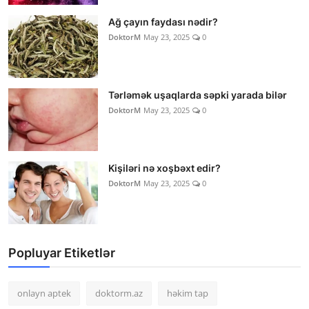
Ağ çayın faydası nədir?
DoktorM
May 23, 2025
0
Tərləmək uşaqlarda səpki yarada bilər
DoktorM
May 23, 2025
0
Kişiləri nə xoşbəxt edir?
DoktorM
May 23, 2025
0
Popluyar Etiketlər
onlayn aptek
doktorm.az
həkim tap