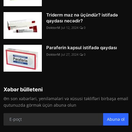
Triderm maz nə üçündür? istifadə
qaydası necədir?
DoktorM
Jul 12, 2024
0
Paraferin kapsul istifadə qaydası
DoktorM
Jul 27, 2024
0
Xəbər bülleteni
Ən son xəbərləri, yeniləmələri və xüsusi təklifləri birbaşa email
qutunuzda görmək üçün abunə olun
Abunə ol