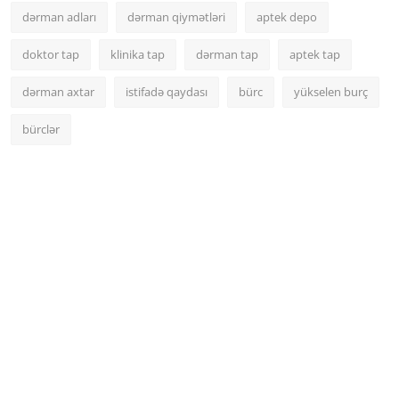
dərman adları
dərman qiymətləri
aptek depo
doktor tap
klinika tap
dərman tap
aptek tap
dərman axtar
istifadə qaydası
bürc
yükselen burç
bürclər