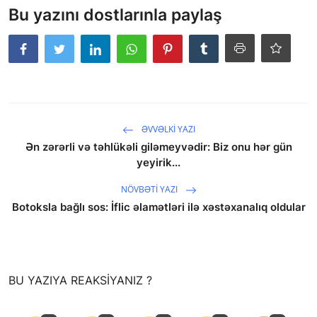
Bu yazını dostlarınla paylaş
ƏVVƏLKI YAZI
Ən zərərli və təhlükəli giləmeyvədir: Biz onu hər gün
yeyirik...
NÖVBƏTI YAZI
Botoksla bağlı sos: İflic əlamətləri ilə xəstəxanalıq oldular
saytların hazırlanması
BU YAZIYA REAKSIYANIZ ?