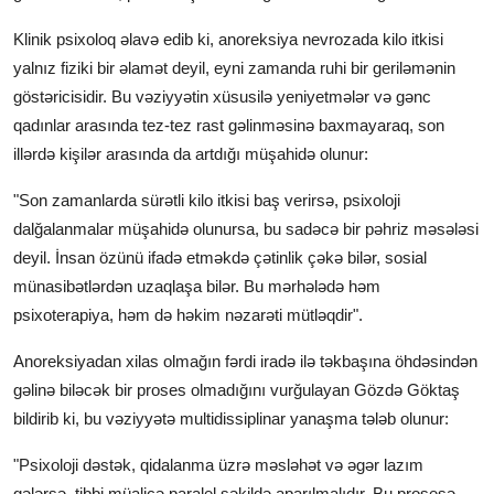
Klinik psixoloq əlavə edib ki, anoreksiya nevrozada kilo itkisi
yalnız fiziki bir əlamət deyil, eyni zamanda ruhi bir geriləmənin
göstəricisidir. Bu vəziyyətin xüsusilə yeniyetmələr və gənc
qadınlar arasında tez-tez rast gəlinməsinə baxmayaraq, son
illərdə kişilər arasında da artdığı müşahidə olunur:
"Son zamanlarda sürətli kilo itkisi baş verirsə, psixoloji
dalğalanmalar müşahidə olunursa, bu sadəcə bir pəhriz məsələsi
deyil. İnsan özünü ifadə etməkdə çətinlik çəkə bilər, sosial
münasibətlərdən uzaqlaşa bilər. Bu mərhələdə həm
psixoterapiya, həm də həkim nəzarəti mütləqdir".
Anoreksiyadan xilas olmağın fərdi iradə ilə təkbaşına öhdəsindən
gəlinə biləcək bir proses olmadığını vurğulayan Gözdə Göktaş
bildirib ki, bu vəziyyətə multidissiplinar yanaşma tələb olunur:
"Psixoloji dəstək, qidalanma üzrə məsləhət və əgər lazım
gələrsə, tibbi müalicə paralel şəkildə aparılmalıdır. Bu prosesə