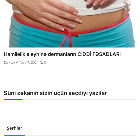
Hamiləlik əleyhinə dərmanların CİDDİ FƏSADLARI
DoktorM
Nov 7, 2024
0
Süni zəkanın sizin üçün seçdiyi yazılar
Şərhlər