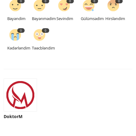
0
0
0
0
0
Bəyəndim
Bəyənmədim
Sevindim
Gülümsədim
Hirsləndim
0
0
Kədərləndim
Təəcbləndim
DoktorM