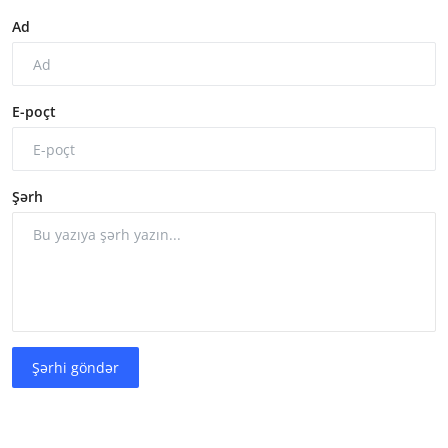
Ad
E-poçt
Şərh
Şərhi göndər