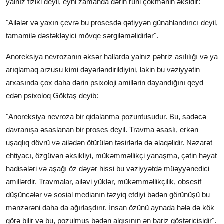
yalnız fiziki deyil, eyni zamanda dərin ruhi çökmənin əksidir:
"Ailələr və yaxın çevrə bu prosesdə qətiyyən günahlandırıcı deyil,
tamamilə dəstəkləyici mövqe sərgiləməlidirlər".
Anoreksiya nevrozanın əksər hallarda yalnız pəhriz asılılığı və ya
arıqlamaq arzusu kimi dəyərləndirildiyini, lakin bu vəziyyətin
arxasında çox daha dərin psixoloji amillərin dayandığını qeyd
edən psixoloq Göktaş deyib:
"Anoreksiya nevroza bir qidalanma pozuntusudur. Bu, sadəcə
davranışa əsaslanan bir proses deyil. Travma əsaslı, erkən
uşaqlıq dövrü və ailədən ötürülən təsirlərlə də əlaqəlidir. Nəzarət
ehtiyacı, özgüvən əksikliyi, mükəmməllikçi yanaşma, çətin həyat
hadisələri və aşağı öz dəyər hissi bu vəziyyətdə müəyyənedici
amillərdir. Travmalar, ailəvi yüklər, mükəmməllikçilik, obsesif
düşüncələr və sosial medianın təzyiq etdiyi bədən görünüşü bu
mənzərəni daha da ağırlaşdırır. İnsan özünü aynada hələ də kök
görə bilir və bu, pozulmuş bədən algısının ən bariz göstəricisidir".