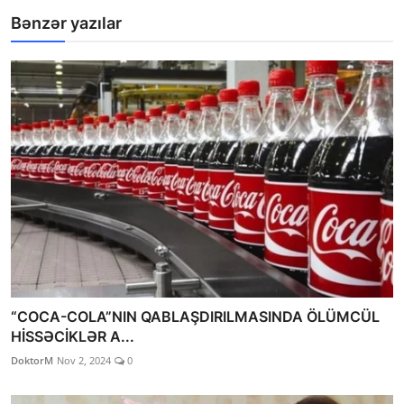
Bənzər yazılar
“COCA-COLA”NIN QABLAŞDIRILMASINDA ÖLÜMCÜL
HİSSƏCİKLƏR A...
DoktorM
Nov 2, 2024
0