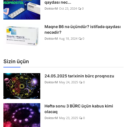
qaydası nec...
DoktorM
Oct 23, 2024
0
Maqne B6 nə üçündür? istifadə qaydası
necədir?
DoktorM
Aug 18, 2024
0
Sizin üçün
24.05.2025 tarixinin bürc proqnozu
DoktorM
May 24, 2025
0
Həftə sonu 3 BÜRC üçün kabus kimi
olacaq
DoktorM
May 23, 2025
0