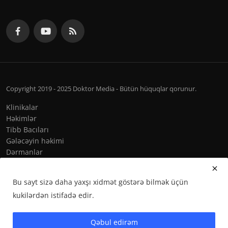
Copyright 2019 - 2025 Doktor Media - Bütün hüquqlar qorunur.
Klinikalar
Həkimlər
Tibb Bacıları
Gələcəyin həkimi
Dərmanlar
Qaydalar & Şərtlər
Bu sayt sizə daha yaxşı xidmət göstərə bilmək üçün
kukilərdən istifadə edir.
Qəbul edirəm