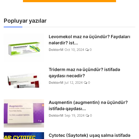
Popluyar yazılar
Levomekol maz nə üçündür? Faydaları
nələrdir? ist...
DoktorM
Oct 10, 2024
0
Triderm maz nə üçündür? istifadə
qaydası necədir?
DoktorM
Jul 12, 2024
0
Auqmentin (augmentin) nə üçündür?
istifadə qaydası...
DoktorM
Sep 19, 2024
0
Cytotec (Saytotek) uşaq salma istifadə