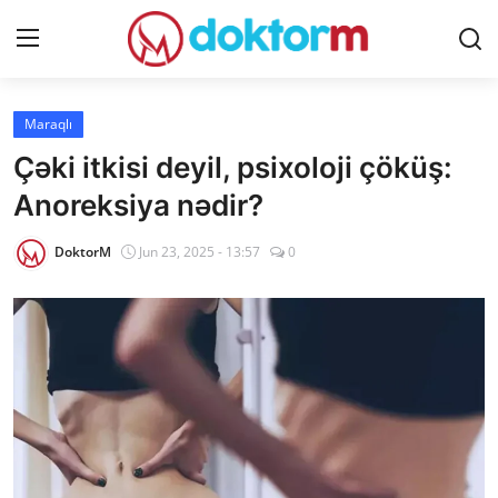
Giriş
Qeydiyyat
Maraqlı
Çəki itkisi deyil, psixoloji çöküş:
Ana səhifə
Anoreksiya nədir?
Dərmanlar
DoktorM
Jun 23, 2025 - 13:57
0
Xəbərlər
Əlaqə
Platforma
Yazılar
Sorğular