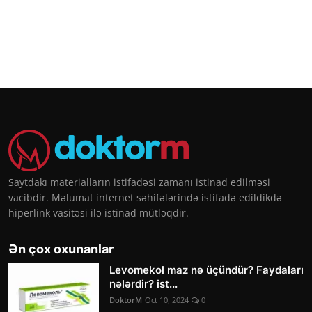
Saytdakı materialların istifadəsi zamanı istinad edilməsi
vacibdir. Məlumat internet səhifələrində istifadə edildikdə
hiperlink vasitəsi ilə istinad mütləqdir.
Ən çox oxunanlar
Levomekol maz nə üçündür? Faydaları
nələrdir? ist...
DoktorM
Oct 10, 2024
0