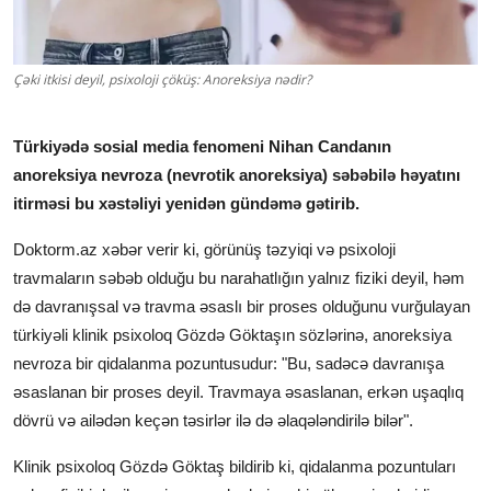
Klinikalar
Həkimlər
Çəki itkisi deyil, psixoloji çöküş: Anoreksiya nədir?
AZ
Türkiyədə sosial media fenomeni Nihan Candanın
anoreksiya nevroza (nevrotik anoreksiya) səbəbilə həyatını
itirməsi bu xəstəliyi yenidən gündəmə gətirib.
Doktorm.az xəbər verir ki, görünüş təzyiqi və psixoloji
travmaların səbəb olduğu bu narahatlığın yalnız fiziki deyil, həm
də davranışsal və travma əsaslı bir proses olduğunu vurğulayan
türkiyəli klinik psixoloq Gözdə Göktaşın sözlərinə, anoreksiya
nevroza bir qidalanma pozuntusudur: "Bu, sadəcə davranışa
əsaslanan bir proses deyil. Travmaya əsaslanan, erkən uşaqlıq
dövrü və ailədən keçən təsirlər ilə də əlaqələndirilə bilər".
Klinik psixoloq Gözdə Göktaş bildirib ki, qidalanma pozuntuları