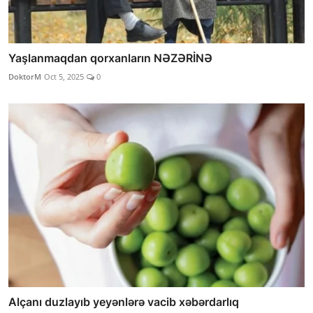
Yaşlanmaqdan qorxanların NƏZƏRİNƏ
DoktorM
Oct 5, 2025
0
Alçanı duzlayıb yeyənlərə vacib xəbərdarlıq