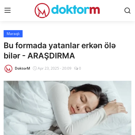
Giriş
Qeydiyyat
Maraqlı
Bu formada yatanlar erkən ölə
Ana səhifə
bilər - ARAŞDIRMA
Dərmanlar
DoktorM
Apr 23, 2025 - 20:09
0
Xəbərlər
Əlaqə
Platforma
Yazılar
Sorğular