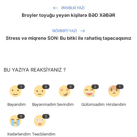
ƏVVƏLKI YAZI
Broyler toyuğu yeyən kişilərə BƏD XƏBƏR
NÖVBƏTI YAZI
Stress və miqrenə SON: Bu bitki ilə rahatlıq tapacaqsınız
saytların hazırlanması
BU YAZIYA REAKSIYANIZ ?
1
0
0
2
1
Bəyəndim
Bəyənmədim
Sevindim
Gülümsədim
Hirsləndim
0
3
Kədərləndim
Təəcbləndim