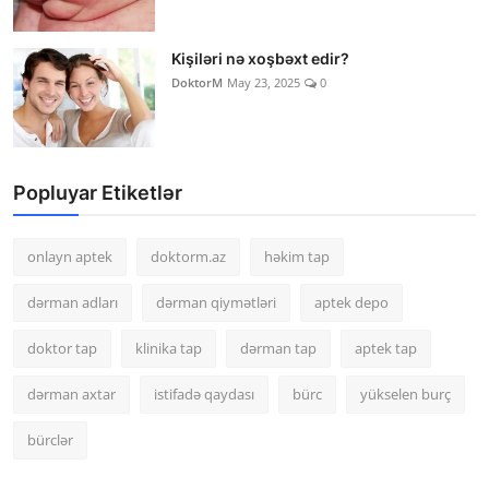
Kişiləri nə xoşbəxt edir?
DoktorM
May 23, 2025
0
Popluyar Etiketlər
onlayn aptek
doktorm.az
həkim tap
dərman adları
dərman qiymətləri
aptek depo
doktor tap
klinika tap
dərman tap
aptek tap
dərman axtar
istifadə qaydası
bürc
yükselen burç
bürclər