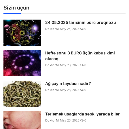
Sizin üçün
24.05.2025 tarixinin bürc proqnozu
DoktorM
May 24, 2025
0
Həftə sonu 3 BÜRC üçün kabus kimi
olacaq
DoktorM
May 23, 2025
0
Ağ çayın faydası nədir?
DoktorM
May 23, 2025
0
Tərləmək uşaqlarda səpki yarada bilər
DoktorM
May 23, 2025
0