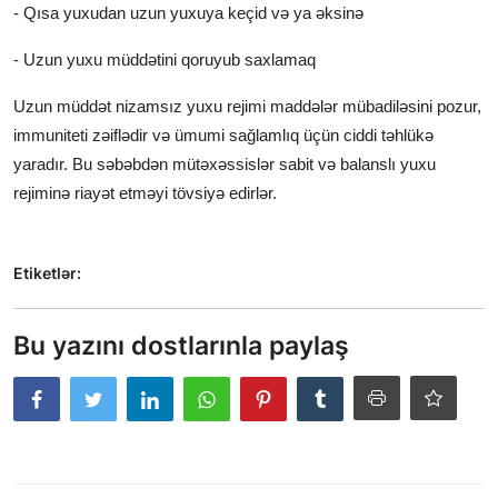
- Qısa yuxudan uzun yuxuya keçid və ya əksinə
- Uzun yuxu müddətini qoruyub saxlamaq
Uzun müddət nizamsız yuxu rejimi maddələr mübadiləsini pozur,
immuniteti zəiflədir və ümumi sağlamlıq üçün ciddi təhlükə
yaradır. Bu səbəbdən mütəxəssislər sabit və balanslı yuxu
rejiminə riayət etməyi tövsiyə edirlər.
Etiketlər:
Bu yazını dostlarınla paylaş