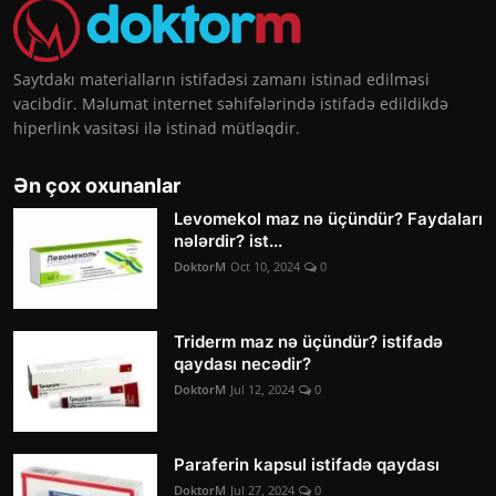
Saytdakı materialların istifadəsi zamanı istinad edilməsi
vacibdir. Məlumat internet səhifələrində istifadə edildikdə
hiperlink vasitəsi ilə istinad mütləqdir.
Ən çox oxunanlar
Levomekol maz nə üçündür? Faydaları
nələrdir? ist...
DoktorM
Oct 10, 2024
0
Triderm maz nə üçündür? istifadə
qaydası necədir?
DoktorM
Jul 12, 2024
0
Paraferin kapsul istifadə qaydası
DoktorM
Jul 27, 2024
0