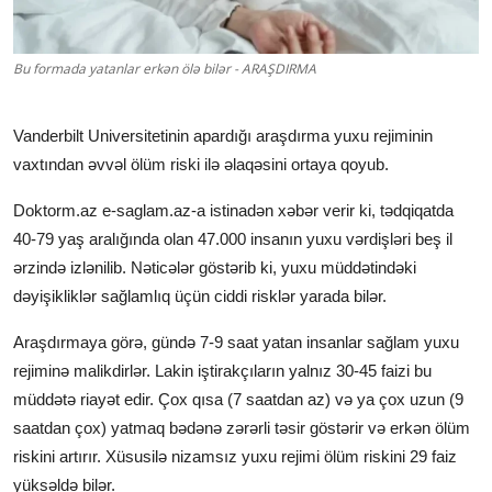
Klinikalar
Bu formada yatanlar erkən ölə bilər - ARAŞDIRMA
Həkimlər
AZ
Vanderbilt Universitetinin apardığı araşdırma yuxu rejiminin
vaxtından əvvəl ölüm riski ilə əlaqəsini ortaya qoyub.
Doktorm.az e-saglam.az-a istinadən xəbər verir ki, tədqiqatda
40-79 yaş aralığında olan 47.000 insanın yuxu vərdişləri beş il
ərzində izlənilib. Nəticələr göstərib ki, yuxu müddətindəki
dəyişikliklər sağlamlıq üçün ciddi risklər yarada bilər.
Araşdırmaya görə, gündə 7-9 saat yatan insanlar sağlam yuxu
rejiminə malikdirlər. Lakin iştirakçıların yalnız 30-45 faizi bu
müddətə riayət edir. Çox qısa (7 saatdan az) və ya çox uzun (9
saatdan çox) yatmaq bədənə zərərli təsir göstərir və erkən ölüm
riskini artırır. Xüsusilə nizamsız yuxu rejimi ölüm riskini 29 faiz
yüksəldə bilər.