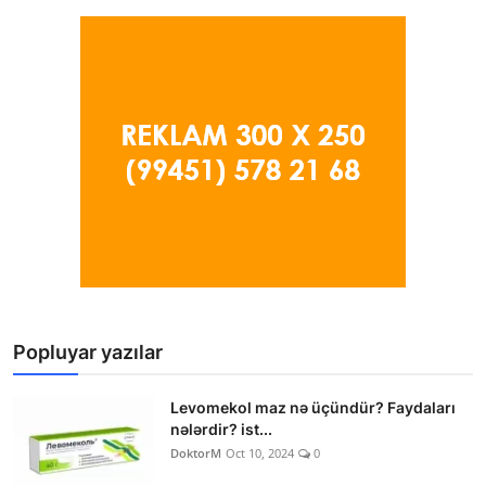
Popluyar yazılar
Levomekol maz nə üçündür? Faydaları
nələrdir? ist...
DoktorM
Oct 10, 2024
0