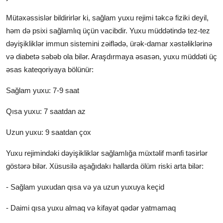
Mütəxəssislər bildirirlər ki, sağlam yuxu rejimi təkcə fiziki deyil,
həm də psixi sağlamlıq üçün vacibdir. Yuxu müddətində tez-tez
dəyişikliklər immun sistemini zəiflədə, ürək-damar xəstəliklərinə
və diabetə səbəb ola bilər. Araşdırmaya əsasən, yuxu müddəti üç
əsas kateqoriyaya bölünür:
Sağlam yuxu: 7-9 saat
Qısa yuxu: 7 saatdan az
Uzun yuxu: 9 saatdan çox
Yuxu rejimindəki dəyişikliklər sağlamlığa müxtəlif mənfi təsirlər
göstərə bilər. Xüsusilə aşağıdakı hallarda ölüm riski arta bilər:
- Sağlam yuxudan qısa və ya uzun yuxuya keçid
- Daimi qısa yuxu almaq və kifayət qədər yatmamaq