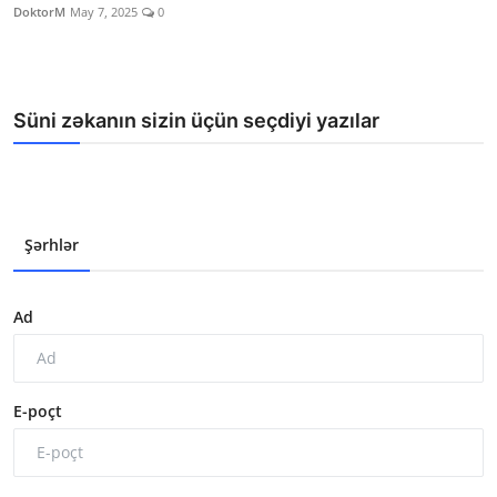
DoktorM
May 7, 2025
0
Süni zəkanın sizin üçün seçdiyi yazılar
Şərhlər
Ad
E-poçt