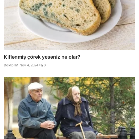
Kiflənmiş çörək yesəniz nə olar?
DoktorM
Nov 4, 2024
0