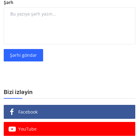
Şərh
Şərhi göndər
Bizi izləyin
Facebook
YouTube