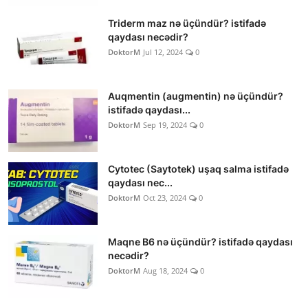
Triderm maz nə üçündür? istifadə
qaydası necədir?
DoktorM
Jul 12, 2024
0
Auqmentin (augmentin) nə üçündür?
istifadə qaydası...
DoktorM
Sep 19, 2024
0
Cytotec (Saytotek) uşaq salma istifadə
qaydası nec...
DoktorM
Oct 23, 2024
0
Maqne B6 nə üçündür? istifadə qaydası
necədir?
DoktorM
Aug 18, 2024
0