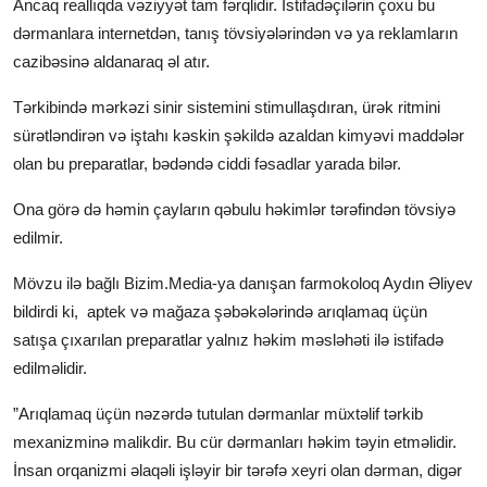
Ancaq reallıqda vəziyyət tam fərqlidir. İstifadəçilərin çoxu bu
dərmanlara internetdən, tanış tövsiyələrindən və ya reklamların
cazibəsinə aldanaraq əl atır.
Tərkibində mərkəzi sinir sistemini stimullaşdıran, ürək ritmini
sürətləndirən və iştahı kəskin şəkildə azaldan kimyəvi maddələr
olan bu preparatlar, bədəndə ciddi fəsadlar yarada bilər.
Ona görə də həmin çayların qəbulu həkimlər tərəfindən tövsiyə
edilmir.
Mövzu ilə bağlı Bizim.Media-ya danışan farmokoloq Aydın Əliyev
bildirdi ki, aptek və mağaza şəbəkələrində arıqlamaq üçün
satışa çıxarılan preparatlar yalnız həkim məsləhəti ilə istifadə
edilməlidir.
”Arıqlamaq üçün nəzərdə tutulan dərmanlar müxtəlif tərkib
mexanizminə malikdir. Bu cür dərmanları həkim təyin etməlidir.
İnsan orqanizmi əlaqəli işləyir bir tərəfə xeyri olan dərman, digər