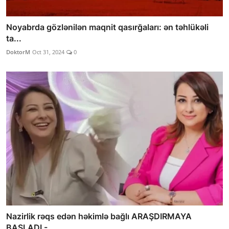
Noyabrda gözlənilən maqnit qasırğaları: ən təhlükəli
ta...
DoktorM
Oct 31, 2024
0
Nazirlik rəqs edən həkimlə bağlı ARAŞDIRMAYA
BAŞLADI - ...