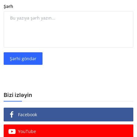
Şərh
Şərhi göndər
Bizi izləyin
Facebook
YouTube