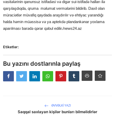
vasitələrinin qanunsuz istifadəsi və digər sui-istifadə halları ilə
qarşılaşdıqda, qruma məlumat vermələrini bildirib. Daxil olan
müraciətlər müvafiq qaydada araşdırılır və ehtiyac yarandığı
halda həmin müəssisə və ya aptekdə plandankənar yoxlama
aparılması barədə qərar qəbul edilir./news24.az
Etiketlər:
Bu yazını dostlarınla paylaş
ƏVVƏLKI YAZI
Saqqal saxlayan kişilər bunları bilməlidirlər