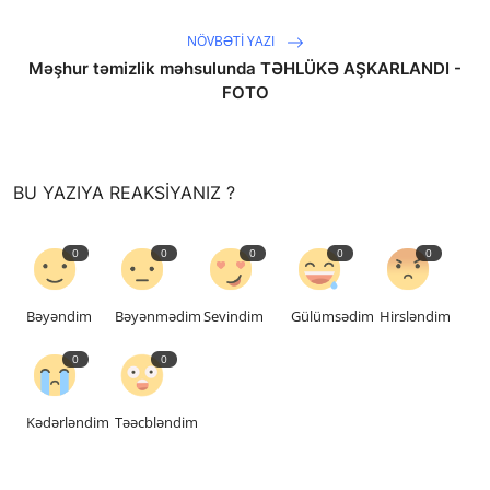
NÖVBƏTI YAZI
Məşhur təmizlik məhsulunda TƏHLÜKƏ AŞKARLANDI -
FOTO
saytların hazırlanması
BU YAZIYA REAKSIYANIZ ?
0
0
0
0
0
Bəyəndim
Bəyənmədim
Sevindim
Gülümsədim
Hirsləndim
0
0
Kədərləndim
Təəcbləndim