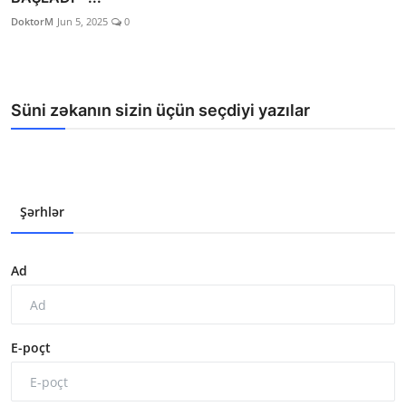
DoktorM
Jun 5, 2025
0
Süni zəkanın sizin üçün seçdiyi yazılar
Şərhlər
Ad
E-poçt