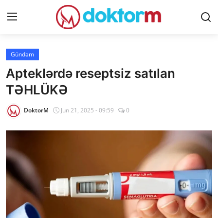
Giriş
Qeydiyyat
Gündəm
Apteklərdə reseptsiz satılan
Ana səhifə
TƏHLÜKƏ
Dərmanlar
DoktorM
Jun 21, 2025 - 09:59
0
Xəbərlər
Əlaqə
Platforma
Yazılar
Sorğular