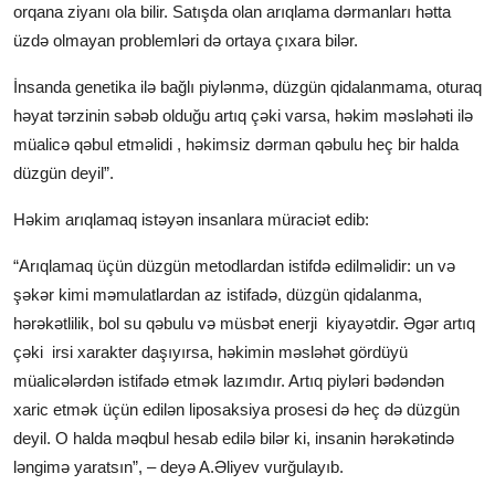
orqana ziyanı ola bilir. Satışda olan arıqlama dərmanları hətta
üzdə olmayan problemləri də ortaya çıxara bilər.
İnsanda genetika ilə bağlı piylənmə, düzgün qidalanmama, oturaq
həyat tərzinin səbəb olduğu artıq çəki varsa, həkim məsləhəti ilə
müalicə qəbul etməlidi , həkimsiz dərman qəbulu heç bir halda
düzgün deyil”.
Həkim arıqlamaq istəyən insanlara müraciət edib:
“Arıqlamaq üçün düzgün metodlardan istifdə edilməlidir: un və
şəkər kimi məmulatlardan az istifadə, düzgün qidalanma,
hərəkətlilik, bol su qəbulu və müsbət enerji kiyayətdir. Əgər artıq
çəki irsi xarakter daşıyırsa, həkimin məsləhət gördüyü
müalicələrdən istifadə etmək lazımdır. Artıq piyləri bədəndən
xaric etmək üçün edilən liposaksiya prosesi də heç də düzgün
deyil. O halda məqbul hesab edilə bilər ki, insanin hərəkətində
ləngimə yaratsın”, – deyə A.Əliyev vurğulayıb.