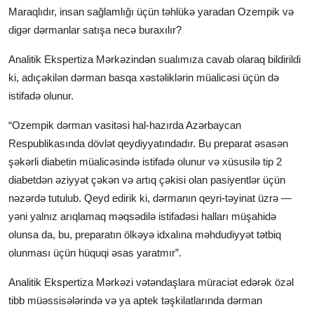
Maraqlıdır, insan sağlamlığı üçün təhlükə yaradan Ozempik və
digər dərmanlar satışa necə buraxılır?
Analitik Ekspertiza Mərkəzindən sualımıza cavab olaraq bildirildi
ki, adıçəkilən dərman basqa xəstəliklərin müalicəsi üçün də
istifadə olunur.
“Ozempik dərman vasitəsi hal-hazırda Azərbaycan
Respublikasında dövlət qeydiyyatındadır. Bu preparat əsasən
şəkərli diabetin müalicəsində istifadə olunur və xüsusilə tip 2
diabetdən əziyyət çəkən və artıq çəkisi olan pasiyentlər üçün
nəzərdə tutulub. Qeyd edirik ki, dərmanın qeyri-təyinat üzrə —
yəni yalnız arıqlamaq məqsədilə istifadəsi halları müşahidə
olunsa da, bu, preparatın ölkəyə idxalına məhdudiyyət tətbiq
olunması üçün hüquqi əsas yaratmır”.
Analitik Ekspertiza Mərkəzi vətəndaşlara müraciət edərək özəl
tibb müəssisələrində və ya aptek təşkilatlarında dərman