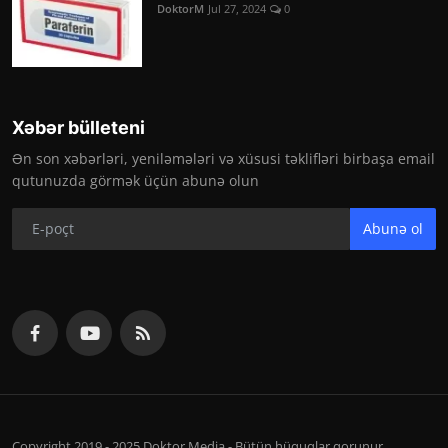
DoktorM
Jul 27, 2024
0
Xəbər bülleteni
Ən son xəbərləri, yeniləmələri və xüsusi təklifləri birbaşa email
qutunuzda görmək üçün abunə olun
Abunə ol
Copyright 2019 - 2025 Doktor Media - Bütün hüquqlar qorunur.