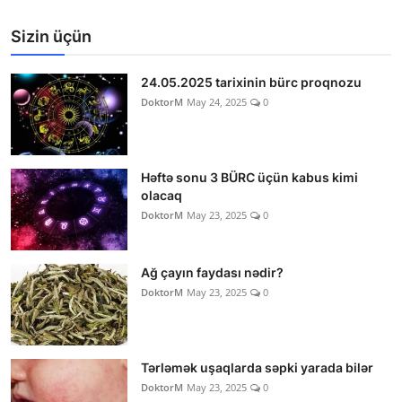
Sizin üçün
24.05.2025 tarixinin bürc proqnozu
DoktorM
May 24, 2025
0
Həftə sonu 3 BÜRC üçün kabus kimi
olacaq
DoktorM
May 23, 2025
0
Ağ çayın faydası nədir?
DoktorM
May 23, 2025
0
Tərləmək uşaqlarda səpki yarada bilər
DoktorM
May 23, 2025
0