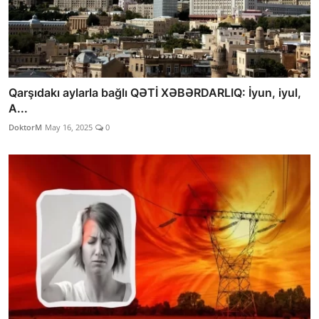
Qarşıdakı aylarla bağlı QƏTİ XƏBƏRDARLIQ: İyun, iyul,
A...
DoktorM
May 16, 2025
0