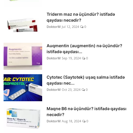
Triderm maz nə üçündür? istifadə
qaydası necədir?
DoktorM
Jul 12, 2024
0
Auqmentin (augmentin) nə üçündür?
istifadə qaydası...
DoktorM
Sep 19, 2024
0
Cytotec (Saytotek) uşaq salma istifadə
qaydası nec...
DoktorM
Oct 23, 2024
0
Maqne B6 nə üçündür? istifadə qaydası
necədir?
DoktorM
Aug 18, 2024
0