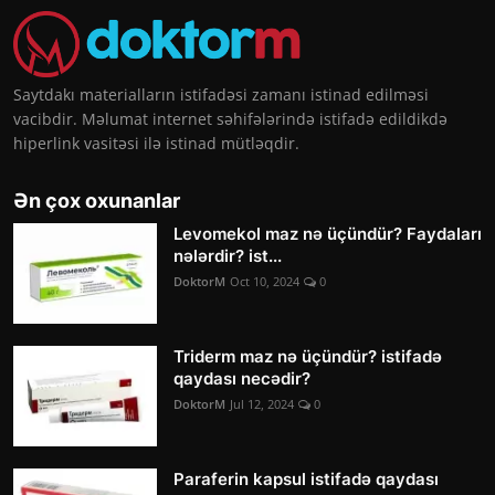
Saytdakı materialların istifadəsi zamanı istinad edilməsi
vacibdir. Məlumat internet səhifələrində istifadə edildikdə
hiperlink vasitəsi ilə istinad mütləqdir.
Ən çox oxunanlar
Levomekol maz nə üçündür? Faydaları
nələrdir? ist...
DoktorM
Oct 10, 2024
0
Triderm maz nə üçündür? istifadə
qaydası necədir?
DoktorM
Jul 12, 2024
0
Paraferin kapsul istifadə qaydası