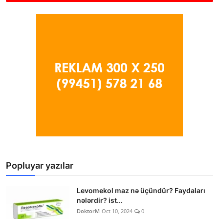
Popluyar yazılar
Levomekol maz nə üçündür? Faydaları
nələrdir? ist...
DoktorM
Oct 10, 2024
0