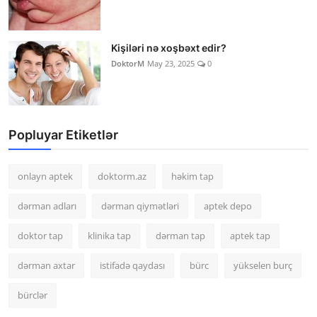
Kişiləri nə xoşbəxt edir?
DoktorM
May 23, 2025
0
Popluyar Etiketlər
onlayn aptek
doktorm.az
həkim tap
dərman adları
dərman qiymətləri
aptek depo
doktor tap
klinika tap
dərman tap
aptek tap
dərman axtar
istifadə qaydası
bürc
yükselen burç
bürclər