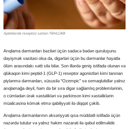
Klinikalar
Həkimlər
Apteklərdə reseptsiz satılan TƏHLÜKƏ
AZ
Arıqlama dərmanları bəziləri üçün sadəcə bədən quruluşunu
dəyişmək vasitəsi olsa da, digərləri üçün bu dərmanlar həyatla
ölüm arasındakı xətti silə bilər. Son illərdə geniş istifadə olunan və
qlükaqon kimi peptid-1 (GLP-1) reseptor agonistləri kimi tanınan
piylənmə dərmanları, xüsusilə “Ozempic” və semaqlutidlər yalnız
arıqlamağa deyil, həm də bir sıra digər sağlamlıq problemlərinin,
o cümlədən ürək xəstəlikləri və parkinson kimi xəstəliklərin
müalicəsinə kömək etmə qabiliyyəti ilə diqqət çəkib.
Arıqlama dərmanlarının əksəriyyəti qısa müddətli istifadə üçün
nəzərdə tutulur və yalnız həkim nəzarəti ilə qəbul edilməlidir.