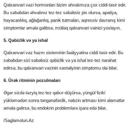
Qalxanvari vəzi hormonları bizim əhvalımıza çox ciddi təsir edir.
Bu səbəbdən əhvalınız tez-tez səbəbsiz pis olursa, apatiya,
həyacanlılıq, ağlağanlıq, panik tutmaları, aqressiv davranış kimi
simptomlar əmələ gəlibsə, mütləq qalxanvari vəinizi yoxlayın.
5. Qəbizlik və ya ishal
Qalxanvari vəz həzm sisteminin fəaliyyətinə ciddi təsir edir. Bu
səbəbdən sizi səbəbsiz qəbizlik və ya ishal tez-tez narahat
edirsə, bu qalxanvari vəzinin xəstəliyinin simptomu ola bilər.
6. Ürək ritminin pozulmaları
Əgər sizdə təzyiq tez-tez qalxır-düşürsə, yüngül fiziki
yükləmədən sonra təngənəfəslik, nəbzin artması kimi əlamətlər
əmələ gəlirsə, bu endokrin problemlərə işarə edə bilər.
/Saglamolun.Az