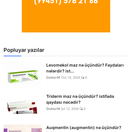
Popluyar yazılar
Levomekol maz nə üçündür? Faydaları
nələrdir? ist...
DoktorM
Oct 10, 2024
0
Triderm maz nə üçündür? istifadə
qaydası necədir?
DoktorM
Jul 12, 2024
0
Auqmentin (augmentin) nə üçündür?