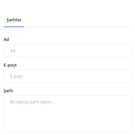
Şərhlər
Ad
E-poçt
Şərh