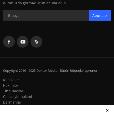
qutunuzda görmək üçün abunə olun
Abunə ol
Copyright 2019 - 2025 Doktor Media - Bütün hüquqlar qorunur.
Klinikalar
Həkimlər
Tibb Bacıları
Gələcəyin həkimi
Dərmanlar
Qaydalar & Şərtlər