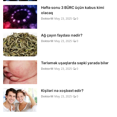
Həftə sonu 3 BÜRC üçün kabus kimi
olacaq
DoktorM
May 23, 2025
0
Ağ çayın faydası nədir?
DoktorM
May 23, 2025
0
Tərləmək uşaqlarda səpki yarada bilər
DoktorM
May 23, 2025
0
Kişiləri nə xoşbəxt edir?
DoktorM
May 23, 2025
0