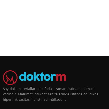
Saytdakı materialların istifadəsi zamanı istinad edilməsi
vacibdir. Məlumat internet səhifələrində istifadə edildikdə
hiperlink vasitəsi ilə istinad mütləqdir.