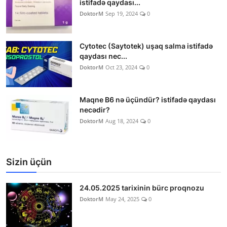
istifadə qaydası...
DoktorM
Sep 19, 2024
0
Cytotec (Saytotek) uşaq salma istifadə
qaydası nec...
DoktorM
Oct 23, 2024
0
Maqne B6 nə üçündür? istifadə qaydası
necədir?
DoktorM
Aug 18, 2024
0
Sizin üçün
24.05.2025 tarixinin bürc proqnozu
DoktorM
May 24, 2025
0