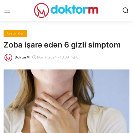
Giriş
Qeydiyyat
Xəstəliklər
Zoba işarə edən 6 gizli simptom
Ana səhifə
DoktorM
Nov 7, 2024 - 13:38
0
Dərmanlar
Xəbərlər
Əlaqə
Platforma
Yazılar
Sorğular