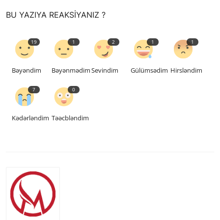
saytların hazırlanması
BU YAZIYA REAKSIYANIZ ?
19
1
2
1
1
Bəyəndim
Bəyənmədim
Sevindim
Gülümsədim
Hirsləndim
7
0
Kədərləndim
Təəcbləndim