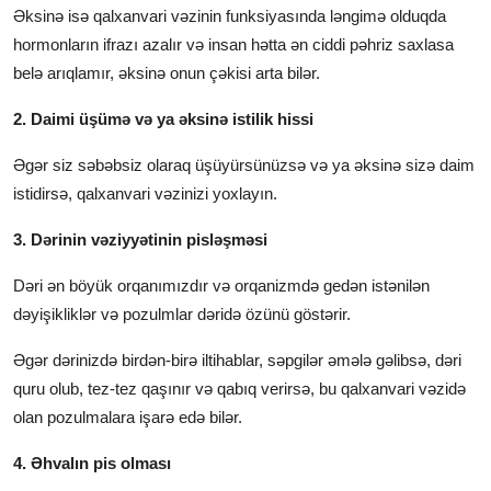
Əksinə isə qalxanvari vəzinin funksiyasında ləngimə olduqda
hormonların ifrazı azalır və insan hətta ən ciddi pəhriz saxlasa
belə arıqlamır, əksinə onun çəkisi arta bilər.
2. Daimi üşümə və ya əksinə istilik hissi
Əgər siz səbəbsiz olaraq üşüyürsünüzsə və ya əksinə sizə daim
istidirsə, qalxanvari vəzinizi yoxlayın.
3. Dərinin vəziyyətinin pisləşməsi
Dəri ən böyük orqanımızdır və orqanizmdə gedən istənilən
dəyişikliklər və pozulmlar dəridə özünü göstərir.
Əgər dərinizdə birdən-birə iltihablar, səpgilər əmələ gəlibsə, dəri
quru olub, tez-tez qaşınır və qabıq verirsə, bu qalxanvari vəzidə
olan pozulmalara işarə edə bilər.
4. Əhvalın pis olması