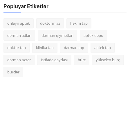
Popluyar Etiketlər
onlayn aptek
doktorm.az
həkim tap
dərman adları
dərman qiymətləri
aptek depo
doktor tap
klinika tap
dərman tap
aptek tap
dərman axtar
istifadə qaydası
bürc
yükselen burç
bürclər