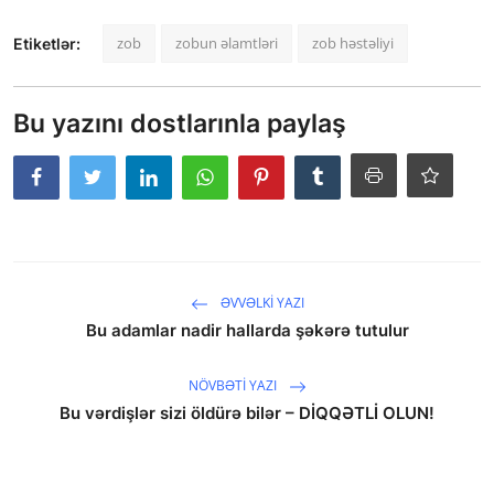
zob
zobun əlamtləri
zob həstəliyi
Etiketlər:
Bu yazını dostlarınla paylaş
ƏVVƏLKI YAZI
Bu adamlar nadir hallarda şəkərə tutulur
NÖVBƏTI YAZI
Bu vərdişlər sizi öldürə bilər – DİQQƏTLİ OLUN!