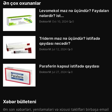
Ən çox oxunanlar
Levomekol maz nə üçündür? Faydaları
nələrdir? ist...
DoktorM
Oct 10, 2024
0
Triderm maz nə üçündür? istifadə
qaydası necədir?
DoktorM
Jul 12, 2024
0
Paraferin kapsul istifadə qaydası
DoktorM
Jul 27, 2024
0
Xəbər bülleteni
Ən son xəbərləri, yeniləmələri və xüsusi təklifləri birbaşa email