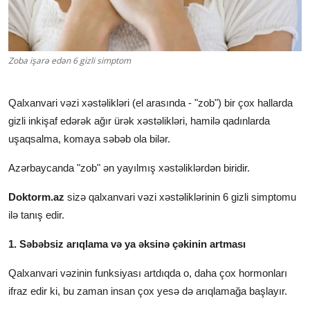
Klinikalar
Həkimlər
Zoba işarə edən 6 gizli simptom
AZ
Qalxanvari vəzi xəstəlikləri (el arasında - "zob") bir çox hallarda
gizli inkişaf edərək ağır ürək xəstəlikləri, hamilə qadınlarda
uşaqsalma, komaya səbəb ola bilər.
Azərbaycanda "zob" ən yayılmış xəstəliklərdən biridir.
Doktorm.az
sizə qalxanvari vəzi xəstəliklərinin 6 gizli simptomu
ilə tanış edir.
1. Səbəbsiz arıqlama və ya əksinə çəkinin artması
Qalxanvari vəzinin funksiyası artdıqda o, daha çox hormonları
ifraz edir ki, bu zaman insan çox yesə də arıqlamağa başlayır.