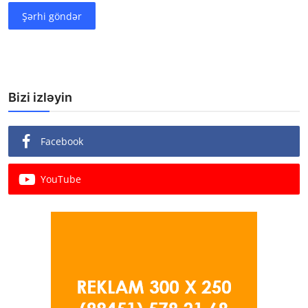
Şərhi göndər
Bizi izləyin
Facebook
YouTube