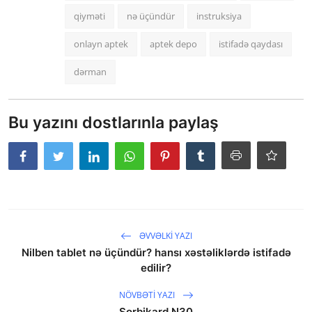
qiyməti
nə üçündür
instruksiya
onlayn aptek
aptek depo
istifadə qaydası
dərman
Bu yazını dostlarınla paylaş
ƏVVƏLKI YAZI
Nilben tablet nə üçündür? hansı xəstəliklərdə istifadə
edilir?
NÖVBƏTI YAZI
Sorbikard N30