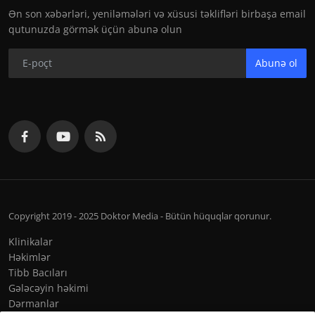
Ən son xəbərləri, yeniləmələri və xüsusi təklifləri birbaşa email
qutunuzda görmək üçün abunə olun
Abunə ol
Copyright 2019 - 2025 Doktor Media - Bütün hüquqlar qorunur.
Klinikalar
Həkimlər
Tibb Bacıları
Gələcəyin həkimi
Dərmanlar