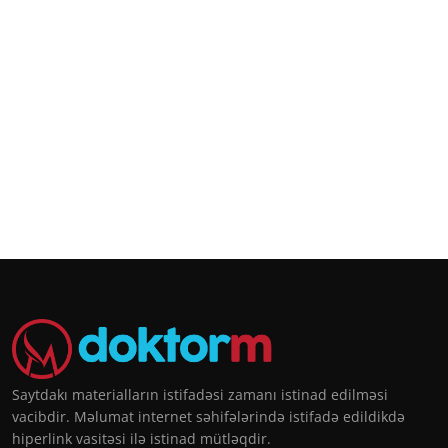
Saytdakı materialların istifadəsi zamanı istinad edilməsi
vacibdir. Məlumat internet səhifələrində istifadə edildikdə
hiperlink vasitəsi ilə istinad mütləqdir.