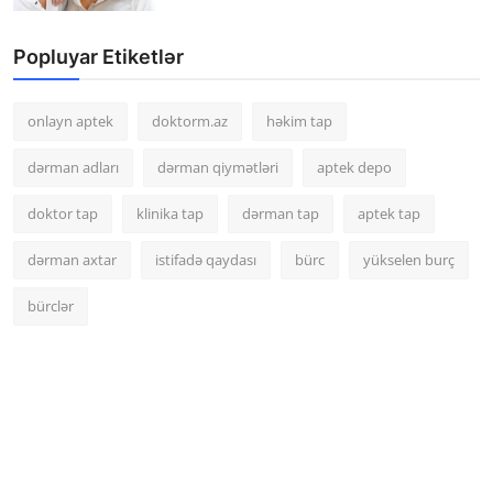
Popluyar Etiketlər
onlayn aptek
doktorm.az
həkim tap
dərman adları
dərman qiymətləri
aptek depo
doktor tap
klinika tap
dərman tap
aptek tap
dərman axtar
istifadə qaydası
bürc
yükselen burç
bürclər