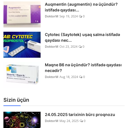
Auqmentin (augmentin) nə üçündür?
istifadə qaydası...
DoktorM
Sep 19, 2024
0
Cytotec (Saytotek) uşaq salma istifadə
qaydası nec...
DoktorM
Oct 23, 2024
0
Maqne B6 nə üçündür? istifadə qaydası
necədir?
DoktorM
Aug 18, 2024
0
Sizin üçün
24.05.2025 tarixinin bürc proqnozu
DoktorM
May 24, 2025
0