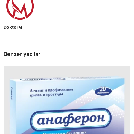
DoktorM
Bənzər yazılar