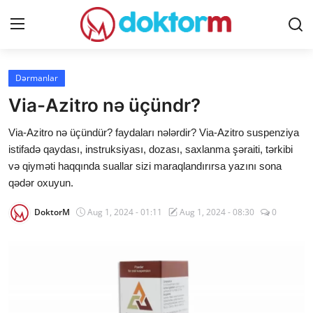
Giriş
Qeydiyyat
Dərmanlar
Via-Azitro nə üçündr?
Ana səhifə
Via-Azitro nə üçündür? faydaları nələrdir? Via-Azitro suspenziya
Dərmanlar
istifadə qaydası, instruksiyası, dozası, saxlanma şəraiti, tərkibi
və qiyməti haqqında suallar sizi maraqlandırırsa yazını sona
Xəbərlər
qədər oxuyun.
Əlaqə
DoktorM
Aug 1, 2024 - 01:11
Aug 1, 2024 - 08:30
0
Platforma
Yazılar
Sorğular