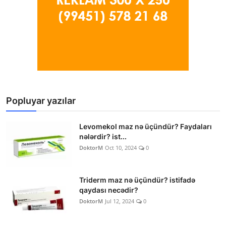
Popluyar yazılar
Levomekol maz nə üçündür? Faydaları
nələrdir? ist...
DoktorM
Oct 10, 2024
0
Triderm maz nə üçündür? istifadə
qaydası necədir?
DoktorM
Jul 12, 2024
0