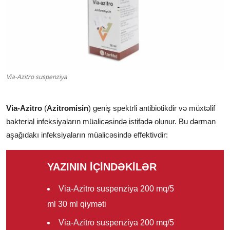
Klinikalar
Həkimlər
AZ
Via-Azitro suspenziya
Via-Azitro
(
Azitromisin
) geniş spektrli antibiotikdir və müxtəlif
bakterial infeksiyaların müalicəsində istifadə olunur. Bu dərman
aşağıdakı infeksiyaların müalicəsində effektivdir:
YAZININ İÇİNDƏKİLƏR
Via-Azitro suspenziya 200 mq/5
ml 30 ml qiyməti
Via-Azitro suspenziya 200 mq/5