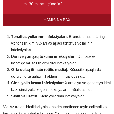
ml 30 ml nə üçündür?
HAMISINA BAX
Tənəffüs yollarının infeksiyaları:
Bronxit, sinusit, faringit
və tonsillit kimi yuxarı və aşağı tənəffüs yollarının
infeksiyaları.
Dəri və yumşaq toxuma infeksiyaları:
Dəri absesi,
impetigo və selülit kimi dəri infeksiyaları.
Orta qulaq iltihabı (otitis media):
Xüsusilə uşaqlarda
görülən orta qulaq iltihablarının müalicəsində.
Cinsi yolla keçən infeksiyalar:
Xlamidiya və gonoreya kimi
bəzi cinsi yolla keçən infeksiyaların müalicəsində.
Sistit və uretrit:
Sidik yollarının infeksiyaları.
Via-Azitro antibiotikləri yalnız həkim tərəfindən təyin edilməli və
tam kurs kimi qəbul edilməlidir. Yan təsirləri, dozası və digər