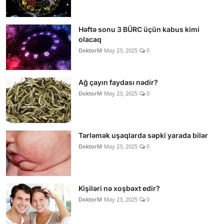
Həftə sonu 3 BÜRC üçün kabus kimi
olacaq
DoktorM
May 23, 2025
0
Ağ çayın faydası nədir?
DoktorM
May 23, 2025
0
Tərləmək uşaqlarda səpki yarada bilər
DoktorM
May 23, 2025
0
Kişiləri nə xoşbəxt edir?
DoktorM
May 23, 2025
0