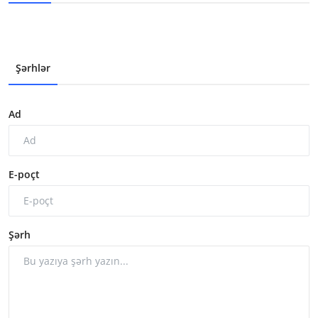
Şərhlər
Ad
E-poçt
Şərh