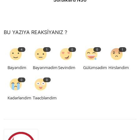
saytların hazırlanması
BU YAZIYA REAKSIYANIZ ?
4
1
0
0
1
Bəyəndim
Bəyənmədim
Sevindim
Gülümsədim
Hirsləndim
0
0
Kədərləndim
Təəcbləndim