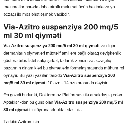
məlumatlar barədə daha ətraflı məlumat üçün həkimlə və ya
əczaçı ilə məsləhətləşmək vacibdir.
Via-Azitro suspenziya 200 mq/5
ml 30 ml qiyməti
Via-Azitro suspenziya 200 mq/5 ml 30 ml qiyməti
və digər
dərmanların qiymətləri müxtəlif amillərə bağlı olaraq dəyişkənlik
göstərə bilər. İstehsalçı şirkət, tədarük zənciri və əczaçılıq
bazarının dinamikləri bu qiymətlərin formalaşmasında mühüm rol
oynayır. Bu yazı yazılan tarixdə
Via-Azitro suspenziya 200
mq/5 ml 30 ml qiyməti
10 azn - 14 azn arasında dəyişir.
Ən gözəli budur ki, Doktorm.az Platforması ilə əməkdaşlıq edən
Apteklər -dən bu günə olan
Via-Azitro suspenziya 200 mq/5 ml
30 ml qiyməti
-ni öyrənərək əldə edəsiniz.
Tərkibi: Azitromisin