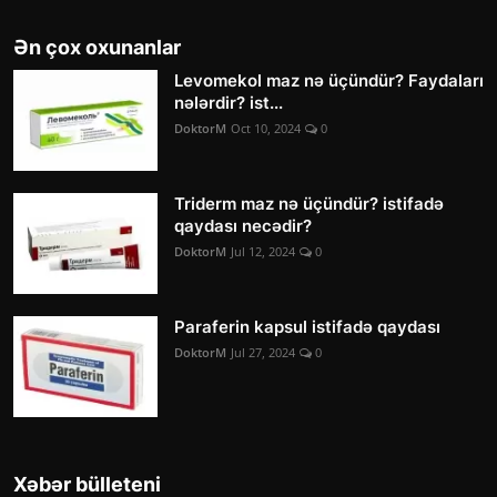
Ən çox oxunanlar
Levomekol maz nə üçündür? Faydaları
nələrdir? ist...
DoktorM
Oct 10, 2024
0
Triderm maz nə üçündür? istifadə
qaydası necədir?
DoktorM
Jul 12, 2024
0
Paraferin kapsul istifadə qaydası
DoktorM
Jul 27, 2024
0
Xəbər bülleteni