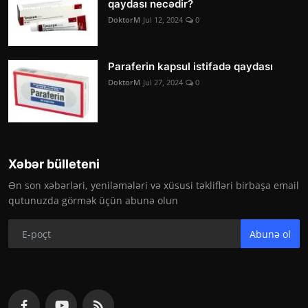
qaydası necədir?
DoktorM
Jul 12, 2024
0
Paraferin kapsul istifadə qaydası
DoktorM
Jul 27, 2024
0
Xəbər bülleteni
Ən son xəbərləri, yeniləmələri və xüsusi təklifləri birbaşa email
qutunuzda görmək üçün abunə olun
Abunə ol