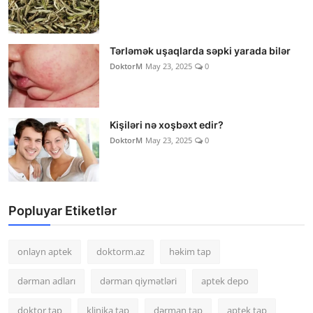
Tərləmək uşaqlarda səpki yarada bilər
DoktorM
May 23, 2025
0
Kişiləri nə xoşbəxt edir?
DoktorM
May 23, 2025
0
Popluyar Etiketlər
onlayn aptek
doktorm.az
həkim tap
dərman adları
dərman qiymətləri
aptek depo
doktor tap
klinika tap
dərman tap
aptek tap