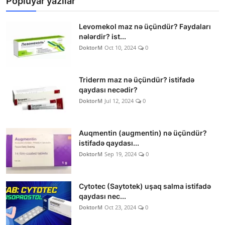
Popluyar yazılar
Levomekol maz nə üçündür? Faydaları
nələrdir? ist...
DoktorM
Oct 10, 2024
0
Triderm maz nə üçündür? istifadə
qaydası necədir?
DoktorM
Jul 12, 2024
0
Auqmentin (augmentin) nə üçündür?
istifadə qaydası...
DoktorM
Sep 19, 2024
0
Cytotec (Saytotek) uşaq salma istifadə
qaydası nec...
DoktorM
Oct 23, 2024
0