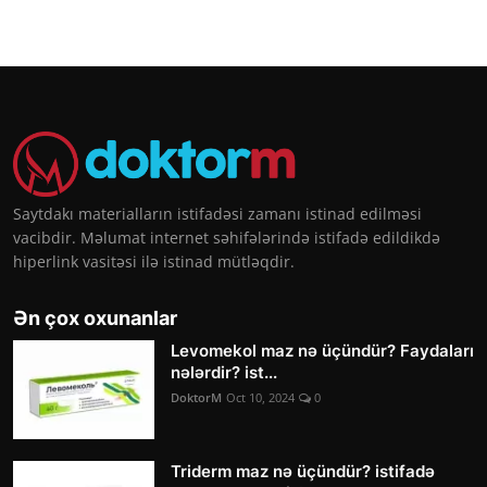
Saytdakı materialların istifadəsi zamanı istinad edilməsi
vacibdir. Məlumat internet səhifələrində istifadə edildikdə
hiperlink vasitəsi ilə istinad mütləqdir.
Ən çox oxunanlar
Levomekol maz nə üçündür? Faydaları
nələrdir? ist...
DoktorM
Oct 10, 2024
0
Triderm maz nə üçündür? istifadə