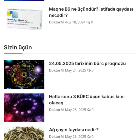
Maqne B6 nə üçündür? istifadə qaydası
necədir?
DoktorM
Aug 18, 2024
0
Sizin üçün
24.05.2025 tarixinin bürc proqnozu
DoktorM
May 24, 2025
0
Həftə sonu 3 BÜRC üçün kabus kimi
olacaq
DoktorM
May 23, 2025
0
Ağ çayın faydası nədir?
DoktorM
May 23, 2025
0