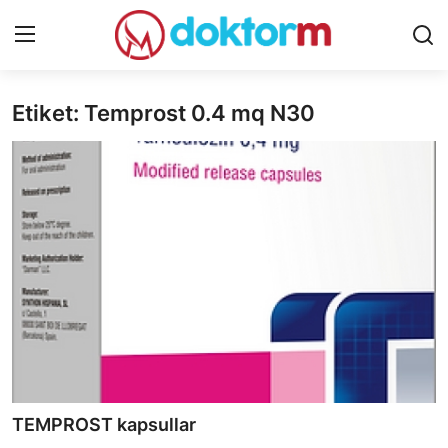
Etiket: Temprost 0.4 mq N30
Giriş
Qeydiyyat
Ana səhifə
Dərmanlar
Xəbərlər
Əlaqə
Platforma
Yazılar
TEMPROST kapsullar
Sorğular