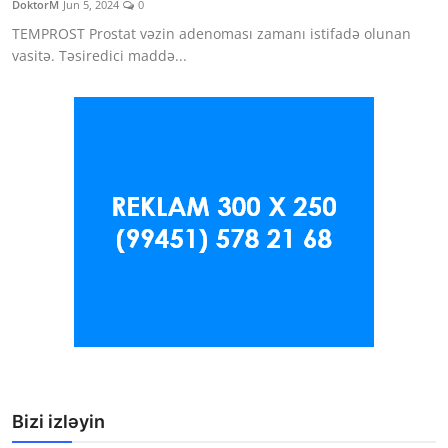
DoktorM
Jun 5, 2024
0
Klinikalar
TEMPROST Prostat vəzin adenoması zamanı istifadə olunan
vasitə. Təsiredici maddə...
Həkimlər
AZ
Bizi izləyin