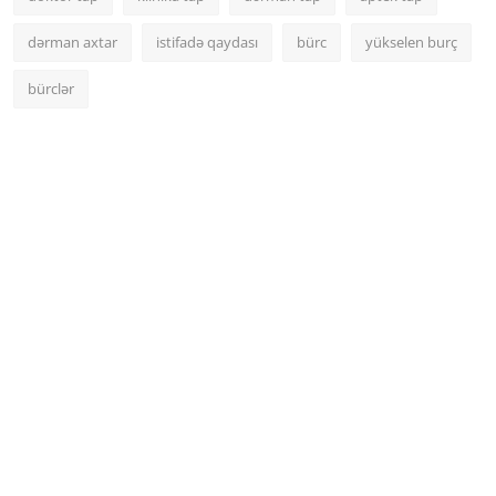
dərman axtar
istifadə qaydası
bürc
yükselen burç
bürclər