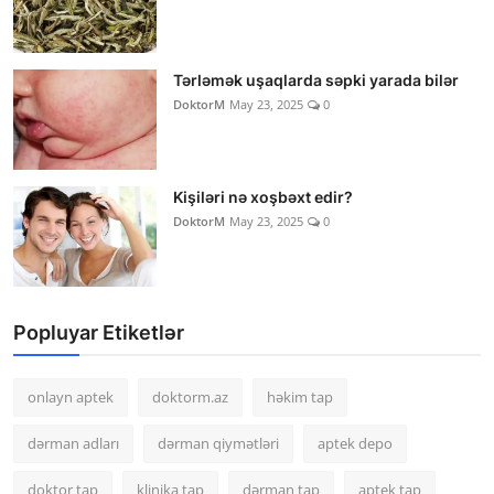
Tərləmək uşaqlarda səpki yarada bilər
DoktorM
May 23, 2025
0
Kişiləri nə xoşbəxt edir?
DoktorM
May 23, 2025
0
Popluyar Etiketlər
onlayn aptek
doktorm.az
həkim tap
dərman adları
dərman qiymətləri
aptek depo
doktor tap
klinika tap
dərman tap
aptek tap