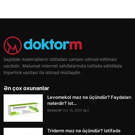
Saytdakı materialların istifadəsi zamanı istinad edilməsi
vacibdir. Məlumat internet səhifələrində istifadə edildikdə
hiperlink vasitəsi ilə istinad mütləqdir.
Ən çox oxunanlar
Levomekol maz nə üçündür? Faydaları
nələrdir? ist...
DoktorM
Oct 10, 2024
0
Triderm maz nə üçündür? istifadə