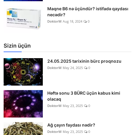
Maqne B6 nə üçündür? istifadə qaydası
necədir?
DoktorM
Aug 18, 2024
0
Sizin üçün
24.05.2025 tarixinin bürc proqnozu
DoktorM
May 24, 2025
0
Həftə sonu 3 BÜRC üçün kabus kimi
olacaq
DoktorM
May 23, 2025
0
Ağ çayın faydası nədir?
DoktorM
May 23, 2025
0