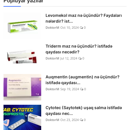
Popluyar yazılar
Levomekol maz nə üçündür? Faydaları
nələrdir? ist...
DoktorM
Oct 10, 2024
0
Triderm maz nə üçündür? istifadə
qaydası necədir?
DoktorM
Jul 12, 2024
0
Auqmentin (augmentin) nə üçündür?
istifadə qaydası...
DoktorM
Sep 19, 2024
0
Cytotec (Saytotek) uşaq salma istifadə
qaydası nec...
DoktorM
Oct 23, 2024
0