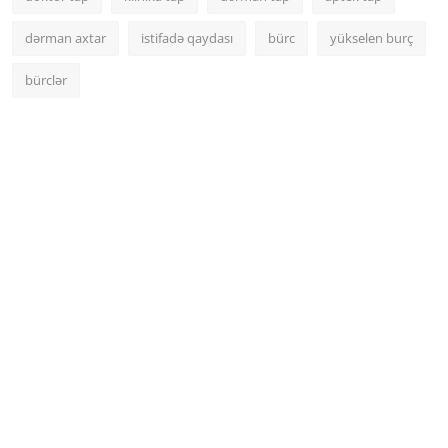
dərman axtar
istifadə qaydası
bürc
yükselen burç
bürclər