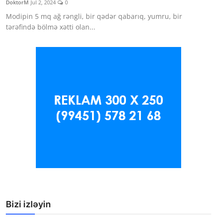
DoktorM
Jul 2, 2024
0
Klinikalar
Modipin 5 mq ağ rəngli, bir qədər qabarıq, yumru, bir
tərəfində bölmə xətti olan...
Həkimlər
AZ
Bizi izləyin