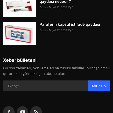
qaydası necədir?
DoktorM
Jul 12, 2024
0
Paraferin kapsul istifadə qaydası
DoktorM
Jul 27, 2024
0
Xəbər bülleteni
Ən son xəbərləri, yeniləmələri və xüsusi təklifləri birbaşa email
qutunuzda görmək üçün abunə olun
Abunə ol