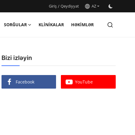
Giriş
/
Qeydiyyat
AZ
SORĞULAR
KLINIKALAR
HƏKIMLƏR
Bizi izləyin
Facebook
YouTube