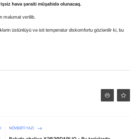
işsiz hava şəraiti müşahidə olunacaq.
n məlumat verilib.
lərin üstünlüyü və isti temperatur diskomfortu gözlənilir ki, bu
I
NÖVBƏTI YAZI
-
Bakıda əhaliyə XƏBƏRDARLIQ - Bu tarixlərdə...