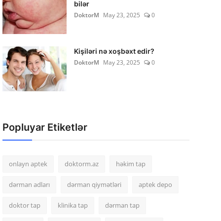
bilər
DoktorM
May 23, 2025
0
Kişiləri nə xoşbəxt edir?
DoktorM
May 23, 2025
0
Popluyar Etiketlər
onlayn aptek
doktorm.az
həkim tap
dərman adları
dərman qiymətləri
aptek depo
doktor tap
klinika tap
dərman tap