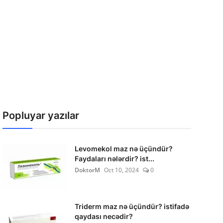
Popluyar yazılar
Levomekol maz nə üçündür?
Faydaları nələrdir? ist...
DoktorM
Oct 10, 2024
0
Triderm maz nə üçündür? istifadə
qaydası necədir?