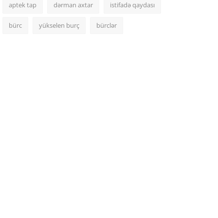
aptek tap
dərman axtar
istifadə qaydası
bürc
yükselen burç
bürclər