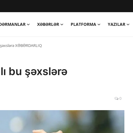
DƏRMANLAR
XƏBƏRLƏR
PLATFORMA
YAZILAR
bu şəxslərə XƏBƏRDARLIQ
lı bu şəxslərə
0