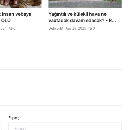
 insan vəbaya
Yağıntılı və küləkli hava nə
6 ÖLÜ
vaxtadək davam edəcək? - R...
2024
0
DoktorM
Apr 28, 2025
0
E-poçt