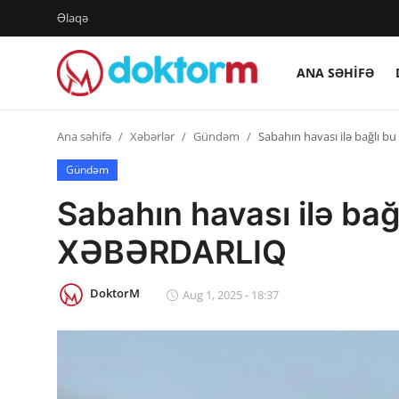
Əlaqə
ANA SƏHIFƏ
Giriş
Qeydiyyat
Ana səhifə
Xəbərlər
Gündəm
Sabahın havası ilə bağlı 
Ana səhifə
Gündəm
Sabahın havası ilə bağ
Dərmanlar
XƏBƏRDARLIQ
Xəbərlər
Əlaqə
DoktorM
Aug 1, 2025 - 18:37
Platforma
Yazılar