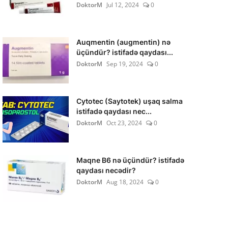
DoktorM
Jul 12, 2024
0
Auqmentin (augmentin) nə
üçündür? istifadə qaydası...
DoktorM
Sep 19, 2024
0
Cytotec (Saytotek) uşaq salma
istifadə qaydası nec...
DoktorM
Oct 23, 2024
0
Maqne B6 nə üçündür? istifadə
qaydası necədir?
DoktorM
Aug 18, 2024
0