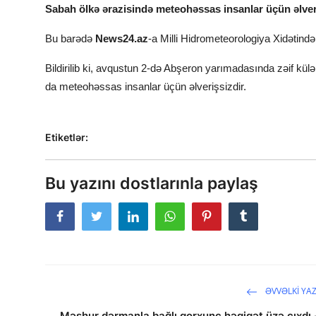
Sabah ölkə ərazisində meteohəssas insanlar üçün əlver
Bu barədə
News24.az
-a Milli Hidrometeorologiya Xidətində
Bildirilib ki, avqustun 2-də Abşeron yarımadasında zəif külək
da meteohəssas insanlar üçün əlverişsizdir.
Etiketlər:
Bu yazını dostlarınla paylaş
ƏVVƏLKI YAZ
Məşhur dərmanla bağlı qorxunc həqiqət üzə çıxdı 