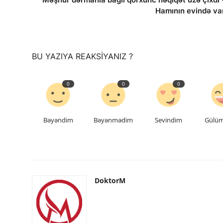
Hamının evində va
saytların hazırlanması
BU YAZIYA REAKSIYANIZ ?
0
0
0
Bəyəndim
Bəyənmədim
Sevindim
Gülü
DoktorM