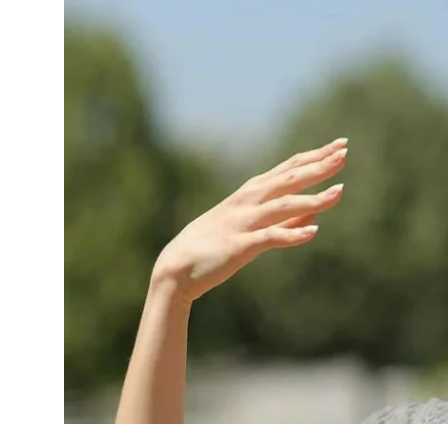
Sorğular
Klinikalar
Həkimlər
AZ