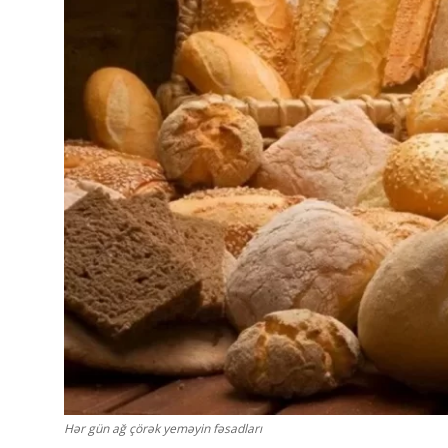
Sorğular
Klinikalar
Həkimlər
AZ
Hər gün ağ çörək yeməyin fəsadları