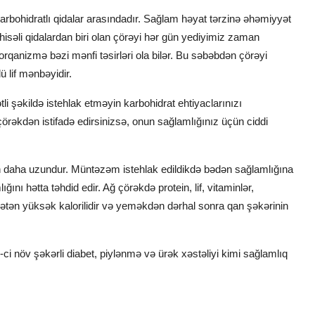
bohidratlı qidalar arasındadır. Sağlam həyat tərzinə əhəmiyyət
hisəli qidalardan biri olan çörəyi hər gün yediyimiz zaman
rqanizmə bəzi mənfi təsirləri ola bilər. Bu səbəbdən çörəyi
ü lif mənbəyidir.
li şəkildə istehlak etməyin karbohidrat ehtiyaclarınızı
çörəkdən istifadə edirsinizsə, onun sağlamlığınız üçün ciddi
n daha uzundur. Müntəzəm istehlak edildikdə bədən sağlamlığına
ını hətta təhdid edir. Ağ çörəkdə protein, lif, vitaminlər,
ətən yüksək kalorilidir və
yemək
dən dərhal sonra qan şəkərinin
-ci növ şəkərli diabet, piylənmə və ürək xəstəliyi kimi sağlamlıq