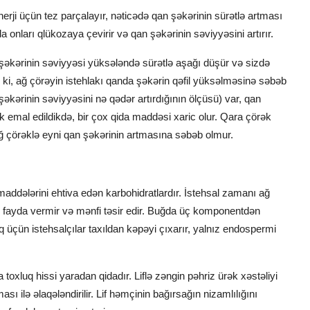
erji üçün tez parçalayır, nəticədə qan şəkərinin sürətlə artması
onları qlükozaya çevirir və qan şəkərinin səviyyəsini artırır.
kərinin səviyyəsi yüksələndə sürətlə aşağı düşür və sizdə
ır ki, ağ çörəyin istehlakı qanda şəkərin qəfil yüksəlməsinə səbəb
şəkərinin səviyyəsini nə qədər artırdığının ölçüsü) var, qan
 emal edildikdə, bir çox qida maddəsi xaric olur. Qara çörək
ğ çörəklə eyni qan şəkərinin artmasına səbəb olmur.
addələrini ehtiva edən karbohidratlardır. İstehsal zamanı ağ
 fayda vermir və mənfi təsir edir. Buğda üç komponentdən
üçün istehsalçılar taxıldan kəpəyi çıxarır, yalnız endospermi
 toxluq hissi yaradan qidadır. Liflə zəngin pəhriz ürək xəstəliyi
ı ilə əlaqələndirilir. Lif həmçinin bağırsağın nizamlılığını