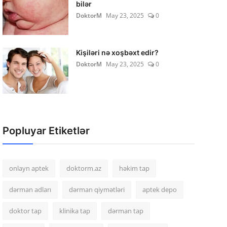
bilər
DoktorM
May 23, 2025
0
Kişiləri nə xoşbəxt edir?
DoktorM
May 23, 2025
0
Popluyar Etiketlər
onlayn aptek
doktorm.az
həkim tap
dərman adları
dərman qiymətləri
aptek depo
doktor tap
klinika tap
dərman tap