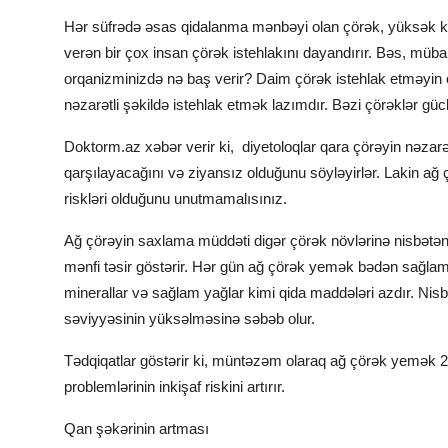
Hər süfrədə əsas qidalanma mənbəyi olan çörək, yüksək kar
verən bir çox insan çörək istehlakını dayandırır. Bəs, müba
orqanizminizdə nə baş verir? Daim çörək istehlak etməyin o
nəzarətli şəkildə istehlak etmək lazımdır. Bəzi çörəklər gücl
Doktorm.az xəbər verir ki, diyetoloqlar qara çörəyin nəzarət
qarşılayacağını və ziyansız olduğunu söyləyirlər. Lakin ağ 
riskləri olduğunu unutmamalısınız.
Ağ çörəyin saxlama müddəti digər çörək növlərinə nisbətə
mənfi təsir göstərir. Hər gün ağ çörək
yemək
bədən sağlamlığ
minerallar və sağlam yağlar kimi qida maddələri azdır. Nisb
səviyyəsinin yüksəlməsinə səbəb olur.
Tədqiqatlar göstərir ki, müntəzəm olaraq ağ çörək
yemək
2
problemlərinin inkişaf riskini artırır.
Qan şəkərinin artması