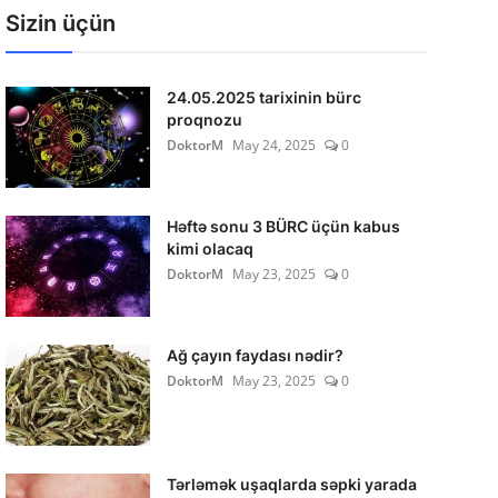
Sizin üçün
24.05.2025 tarixinin bürc
proqnozu
DoktorM
May 24, 2025
0
Həftə sonu 3 BÜRC üçün kabus
kimi olacaq
DoktorM
May 23, 2025
0
Ağ çayın faydası nədir?
DoktorM
May 23, 2025
0
Tərləmək uşaqlarda səpki yarada