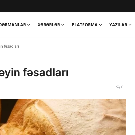
DƏRMANLAR
XƏBƏRLƏR
PLATFORMA
YAZILAR
n fəsadları
yin fəsadları
0