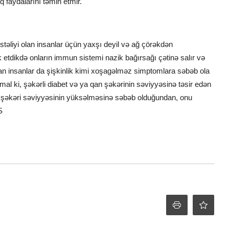
q faydalarını təmin etmir.
təliyi olan insanlar üçün yaxşı deyil və ağ çörəkdən
ak etdikdə onların immun sistemi nazik bağırsağı çətinə salır və
an insanlar da şişkinlik kimi xoşagəlməz simptomlara səbəb ola
mal ki, şəkərli diabet və ya qan şəkərinin səviyyəsinə təsir edən
an şəkəri səviyyəsinin yüksəlməsinə səbəb olduğundan, onu
S