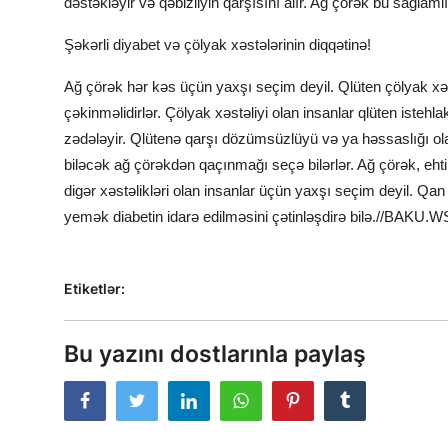
dəstəkləyir və qəbizliyin qarşısını alır. Ağ çörək bu sağlamlı
Şəkərli diyabet və çölyak xəstələrinin diqqətinə!
Ağ çörək hər kəs üçün yaxşı seçim deyil. Qlüten çölyak xəs
çəkinməlidirlər. Çölyak xəstəliyi olan insanlar qlüten istehl
zədələyir. Qlütenə qarşı dözümsüzlüyü və ya həssaslığı ol
biləcək ağ çörəkdən qaçınmağı seçə bilərlər. Ağ çörək, ehti
digər xəstəlikləri olan insanlar üçün yaxşı seçim deyil. Q
yemək
diabetin idarə edilməsini çətinləşdirə bilə.//BAKU.W
Etiketlər:
Bu yazını dostlarınla paylaş