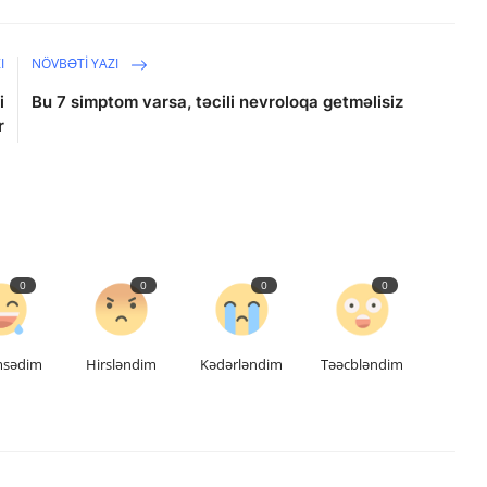
I
NÖVBƏTI YAZI
i
Bu 7 simptom varsa, təcili nevroloqa getməlisiz
r
0
0
0
0
msədim
Hirsləndim
Kədərləndim
Təəcbləndim