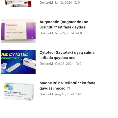
DoktorM
Jul 12, 2024
0
Auqmentin (augmentin) nə
üçündür? istifadə qaydası...
DoktorM
Sep 19, 2024
0
Cytotec (Saytotek) uşaq salma
istifadə qaydası nec...
DoktorM
Oct 23, 2024
0
Maqne B6 nə üçündür? istifadə
qaydası necədir?
DoktorM
Aug 18, 2024
0