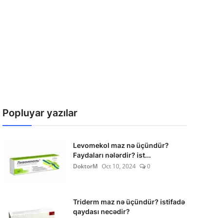
Popluyar yazılar
Levomekol maz nə üçündür?
Faydaları nələrdir? ist...
DoktorM
Oct 10, 2024
0
Triderm maz nə üçündür? istifadə
qaydası necədir?