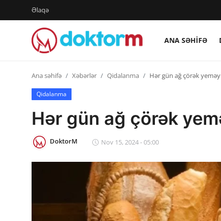
Əlaqə
ANA SƏHIFƏ
Giriş
Qeydiyyat
Ana səhifə
Xəbərlər
Qidalanma
Hər gün ağ çörək yeməyi
Ana səhifə
Qidalanma
Hər gün ağ çörək yemə
Dərmanlar
Xəbərlər
DoktorM
Nov 15, 2024 - 05:00
Əlaqə
Platforma
Yazılar