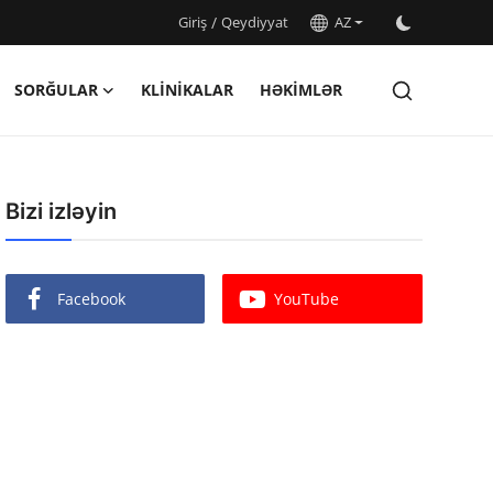
Giriş
/
Qeydiyyat
AZ
SORĞULAR
KLINIKALAR
HƏKIMLƏR
Bizi izləyin
Facebook
YouTube