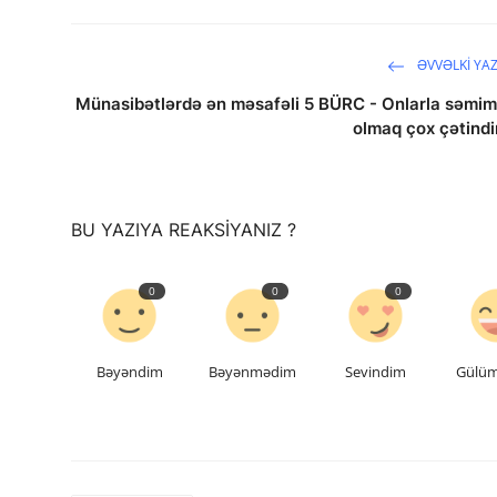
ƏVVƏLKI YAZ
Münasibətlərdə ən məsafəli 5 BÜRC - Onlarla səmim
olmaq çox çətindi
saytların hazırlanması
BU YAZIYA REAKSIYANIZ ?
0
0
0
Bəyəndim
Bəyənmədim
Sevindim
Gülü