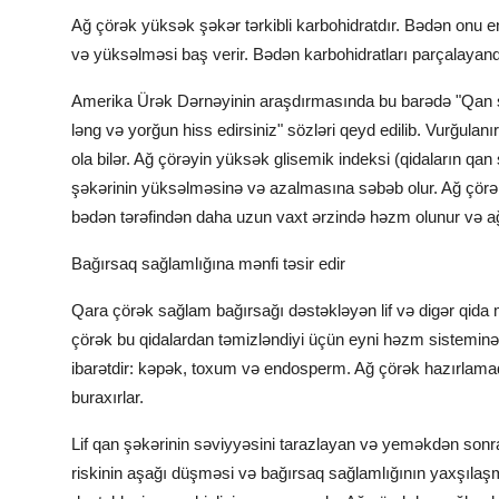
Ağ çörək yüksək şəkər tərkibli karbohidratdır. Bədən onu en
və yüksəlməsi baş verir. Bədən karbohidratları parçalayanda 
Amerika Ürək Dərnəyinin araşdırmasında bu barədə "Qan şə
ləng və yorğun hiss edirsiniz" sözləri qeyd edilib. Vurğulan
ola bilər. Ağ çörəyin yüksək glisemik indeksi (qidaların qan 
şəkərinin yüksəlməsinə və azalmasına səbəb olur. Ağ çörək
bədən tərəfindən daha uzun vaxt ərzində həzm olunur və a
Bağırsaq sağlamlığına mənfi təsir edir
Qara çörək sağlam bağırsağı dəstəkləyən lif və digər qida m
çörək bu qidalardan təmizləndiyi üçün eyni həzm sisteminə
ibarətdir: kəpək, toxum və endosperm. Ağ çörək hazırlamaq 
buraxırlar.
Lif qan şəkərinin səviyyəsini tarazlayan və
yemək
dən sonra
riskinin aşağı düşməsi və bağırsaq sağlamlığının yaxşılaşmas