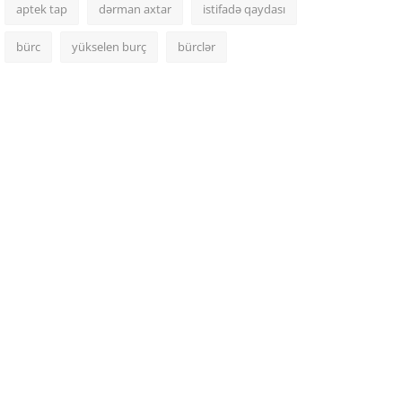
aptek tap
dərman axtar
istifadə qaydası
bürc
yükselen burç
bürclər