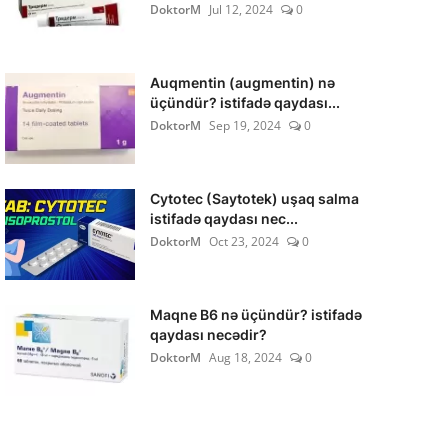
DoktorM
Jul 12, 2024
0
Auqmentin (augmentin) nə
üçündür? istifadə qaydası...
DoktorM
Sep 19, 2024
0
Cytotec (Saytotek) uşaq salma
istifadə qaydası nec...
DoktorM
Oct 23, 2024
0
Maqne B6 nə üçündür? istifadə
qaydası necədir?
DoktorM
Aug 18, 2024
0