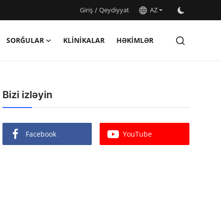
Giriş
/
Qeydiyyat
AZ
SORĞULAR
KLINIKALAR
HƏKIMLƏR
Bizi izləyin
Facebook
YouTube