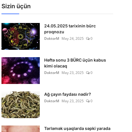
Sizin üçün
24.05.2025 tarixinin bürc
proqnozu
DoktorM
May 24, 2025
0
Həftə sonu 3 BÜRC üçün kabus
kimi olacaq
DoktorM
May 23, 2025
0
Ağ çayın faydası nədir?
DoktorM
May 23, 2025
0
Tərləmək uşaqlarda səpki yarada