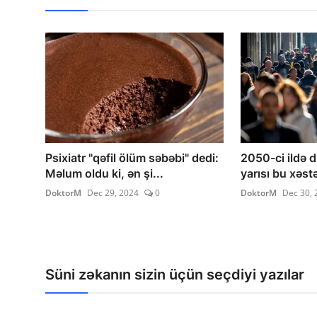
Psixiatr "qəfil ölüm səbəbi" dedi:
2050-ci ildə d
Məlum oldu ki, ən şi...
yarısı bu xəstə
DoktorM
Dec 29, 2024
0
DoktorM
Dec 30, 
Süni zəkanın sizin üçün seçdiyi yazılar