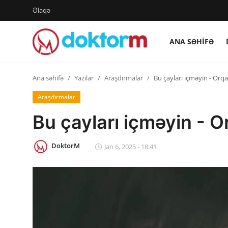
Əlaqə
ANA SƏHIFƏ
Giriş
Qeydiyyat
Ana səhifə
Yazılar
Araşdırmalar
Bu çayları içməyin - Orq
Ana səhifə
Araşdırmalar
Bu çayları içməyin - 
Dərmanlar
Xəbərlər
DoktorM
Jan 6, 2025 - 18:41
Əlaqə
Platforma
Yazılar