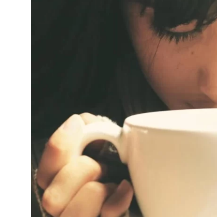
Sorğular
Klinikalar
Həkimlər
AZ