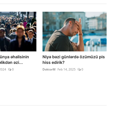
ünya əhalisinin
Niyə bəzi günlərdə özümüzü pis
likdən əzi...
hiss edirik?
2024
0
DoktorM
Feb 14, 2025
0