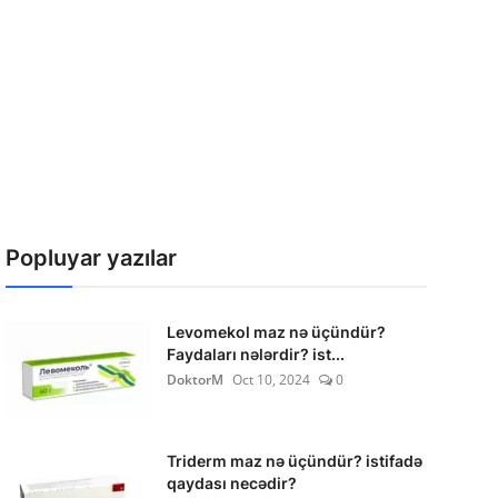
Popluyar yazılar
Levomekol maz nə üçündür?
Faydaları nələrdir? ist...
DoktorM
Oct 10, 2024
0
Triderm maz nə üçündür? istifadə
qaydası necədir?