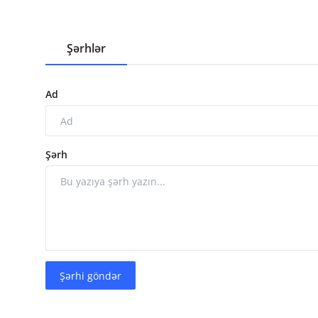
Şərhlər
Ad
Şərh
Şərhi göndər