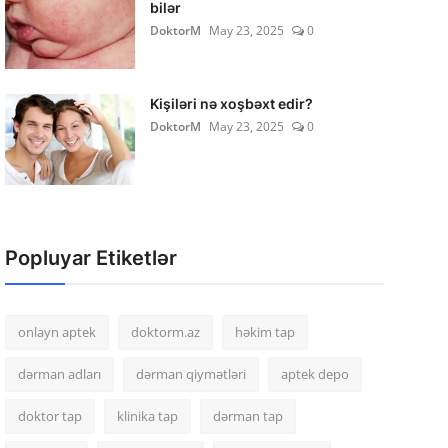
bilər
DoktorM
May 23, 2025
0
Kişiləri nə xoşbəxt edir?
DoktorM
May 23, 2025
0
Popluyar Etiketlər
onlayn aptek
doktorm.az
həkim tap
dərman adları
dərman qiymətləri
aptek depo
doktor tap
klinika tap
dərman tap