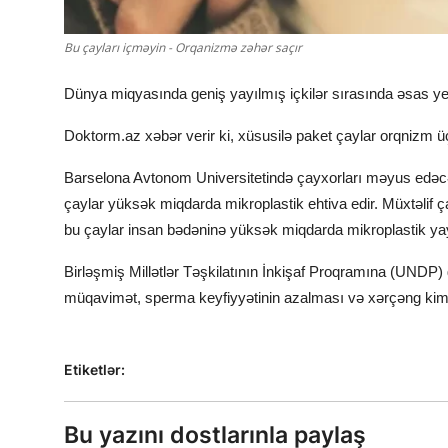
Bu çayları içməyin - Orqanizmə zəhər saçır
Dünya miqyasında geniş yayılmış içkilər sırasında əsas yer
Doktorm.az xəbər verir ki, xüsusilə paket çaylar orqnizm üç
Barselona Avtonom Universitetində çayxorları məyus edəcək
çaylar yüksək miqdarda mikroplastik ehtiva edir. Müxtəlif 
bu çaylar insan bədəninə yüksək miqdarda mikroplastik yay
Birləşmiş Millətlər Təşkilatının İnkişaf Proqramına (UNDP) 
müqavimət, sperma keyfiyyətinin azalması və xərçəng kimi c
Etiketlər:
Bu yazını dostlarınla paylaş