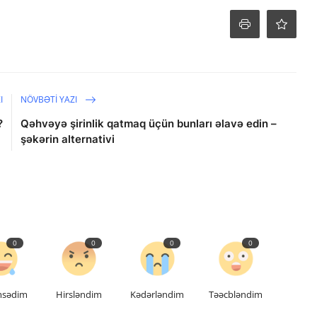
I
NÖVBƏTI YAZI
?
Qəhvəyə şirinlik qatmaq üçün bunları əlavə edin –
şəkərin alternativi
0
0
0
0
msədim
Hirsləndim
Kədərləndim
Təəcbləndim