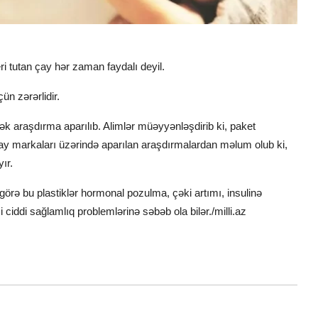
i tutan çay hər zaman faydalı deyil.
ün zərərlidir.
 araşdırma aparılıb. Alimlər müəyyənləşdirib ki, paket
çay markaları üzərində aparılan araşdırmalardan məlum olub ki,
ır.
görə bu plastiklər hormonal pozulma, çəki artımı, insulinə
iddi sağlamlıq problemlərinə səbəb ola bilər./milli.az