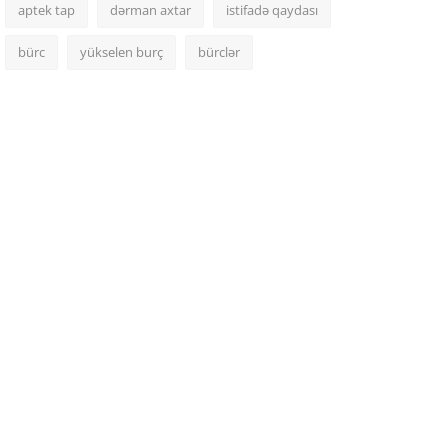
aptek tap
dərman axtar
istifadə qaydası
bürc
yükselen burç
bürclər