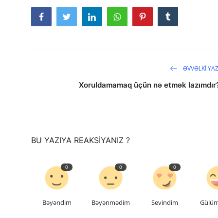
ƏVVƏLKI YAZ
Xoruldamamaq üçün nə etmək lazımdır
saytların hazırlanması
BU YAZIYA REAKSIYANIZ ?
0
0
0
Bəyəndim
Bəyənmədim
Sevindim
Gülü