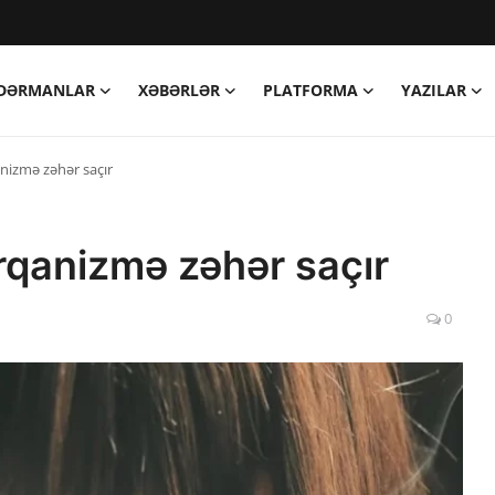
DƏRMANLAR
XƏBƏRLƏR
PLATFORMA
YAZILAR
anizmə zəhər saçır
Orqanizmə zəhər saçır
0