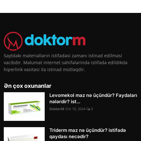
Saytdakı materialların istifadəsi zamanı istinad edilməsi
vacibdir. Məlumat internet səhifələrində istifadə edildikdə
hiperlink vasitəsi ilə istinad mütləqdir.
Ən çox oxunanlar
Levomekol maz nə üçündür? Faydaları
nələrdir? ist...
DoktorM
Oct 10, 2024
0
Triderm maz nə üçündür? istifadə
qaydası necədir?