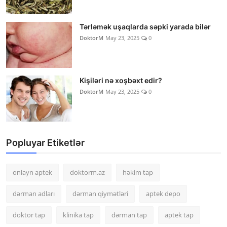
Tərləmək uşaqlarda səpki yarada bilər
DoktorM
May 23, 2025
0
Kişiləri nə xoşbəxt edir?
DoktorM
May 23, 2025
0
Popluyar Etiketlər
onlayn aptek
doktorm.az
həkim tap
dərman adları
dərman qiymətləri
aptek depo
doktor tap
klinika tap
dərman tap
aptek tap