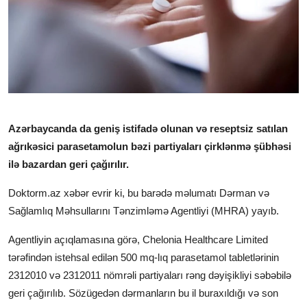
Klinikalar
Həkimlər
AZ
Azərbaycanda da geniş istifadə olunan və reseptsiz satılan
ağrıkəsici parasetamolun bəzi partiyaları çirklənmə şübhəsi
ilə bazardan geri çağırılır.
Doktorm.az xəbər evrir ki, bu barədə məlumatı Dərman və
Sağlamlıq Məhsullarını Tənzimləmə Agentliyi (MHRA) yayıb.
Agentliyin açıqlamasına görə, Chelonia Healthcare Limited
tərəfindən istehsal edilən 500 mq-lıq parasetamol tabletlərinin
2312010 və 2312011 nömrəli partiyaları rəng dəyişikliyi səbəbilə
geri çağırılıb. Sözügedən dərmanların bu il buraxıldığı və son