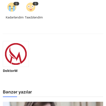
0
0
Kədərləndim
Təəcbləndim
DoktorM
Bənzər yazılar