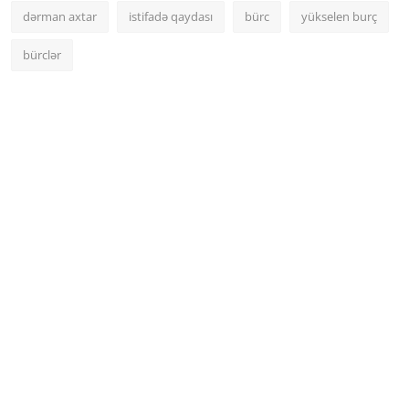
dərman axtar
istifadə qaydası
bürc
yükselen burç
bürclər