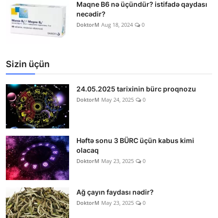
Maqne B6 nə üçündür? istifadə qaydası
necədir?
DoktorM
Aug 18, 2024
0
Sizin üçün
24.05.2025 tarixinin bürc proqnozu
DoktorM
May 24, 2025
0
Həftə sonu 3 BÜRC üçün kabus kimi
olacaq
DoktorM
May 23, 2025
0
Ağ çayın faydası nədir?
DoktorM
May 23, 2025
0