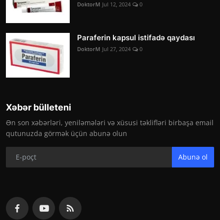
DoktorM
Jul 12, 2024
0
Paraferin kapsul istifadə qaydası
DoktorM
Jul 27, 2024
0
Xəbər bülleteni
Ən son xəbərləri, yeniləmələri və xüsusi təklifləri birbaşa email
qutunuzda görmək üçün abunə olun
Abunə ol