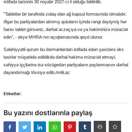
istifadə tarixinin 30 noyabr 2027-ci il olduğu bildirilib.
"Tabletlər bir tərəfində zolaq olan ağ kapsul formasında olmalıdır.
Əgər bu partiyalardan alınmış qutuların içində rəngi dəyişmiş hər
hansı tablet görsəniz, dərhal əczaçıya və ya həkiminizə müraciət
edin", - deyə MHRA-nın açıqlamasında qeyd olunur.
Səlahiyyətli qurum bu dərmanlardan istifadə edən şəxslərə əks
təsirlər müşahidə edildikdə dərhal həkimə müraciət etməyi,
səhiyyə işçilərinə isə sözügedən partiyaların paylanmasını dərhal
dayandırmağı tövsiyə edib./milli.az
Etiketlər:
Bu yazını dostlarınla paylaş