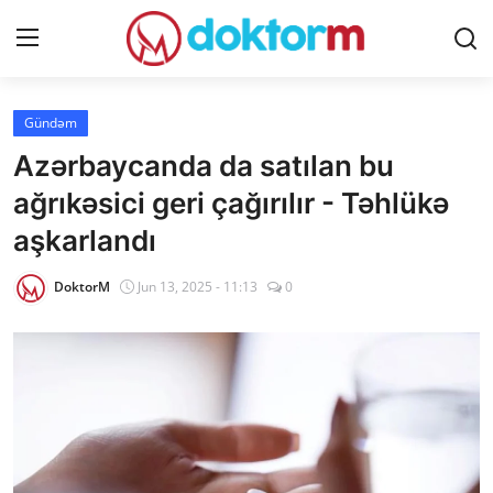
Giriş
Qeydiyyat
Gündəm
Azərbaycanda da satılan bu
Ana səhifə
ağrıkəsici geri çağırılır - Təhlükə
Dərmanlar
aşkarlandı
Xəbərlər
DoktorM
Jun 13, 2025 - 11:13
0
Əlaqə
Platforma
Yazılar
Sorğular