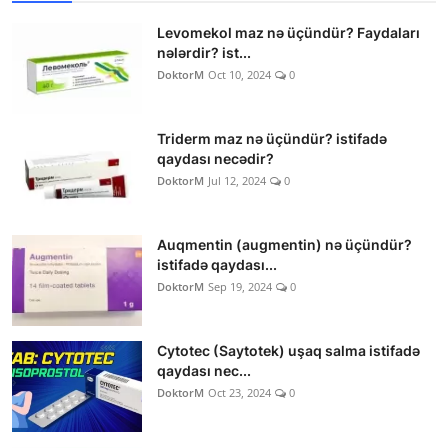
Levomekol maz nə üçündür? Faydaları
nələrdir? ist...
DoktorM
Oct 10, 2024
0
Triderm maz nə üçündür? istifadə
qaydası necədir?
DoktorM
Jul 12, 2024
0
Auqmentin (augmentin) nə üçündür?
istifadə qaydası...
DoktorM
Sep 19, 2024
0
Cytotec (Saytotek) uşaq salma istifadə
qaydası nec...
DoktorM
Oct 23, 2024
0