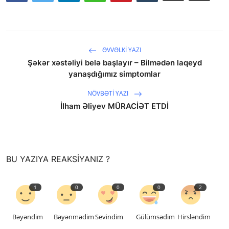
ƏVVƏLKI YAZI
Şəkər xəstəliyi belə başlayır – Bilmədən laqeyd
yanaşdığımız simptomlar
NÖVBƏTI YAZI
İlham Əliyev MÜRACİƏT ETDİ
saytların hazırlanması
BU YAZIYA REAKSIYANIZ ?
1
0
0
0
2
Bəyəndim
Bəyənmədim
Sevindim
Gülümsədim
Hirsləndim