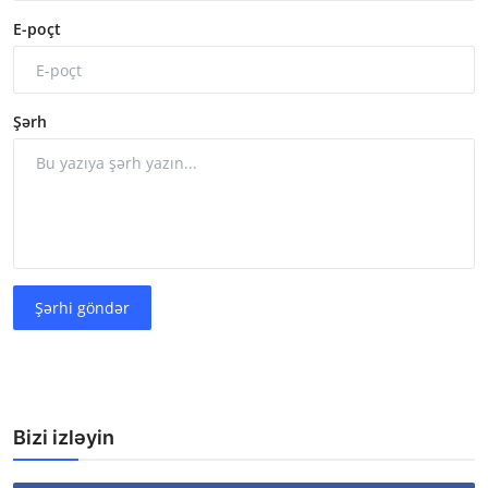
E-poçt
Şərh
Şərhi göndər
Bizi izləyin